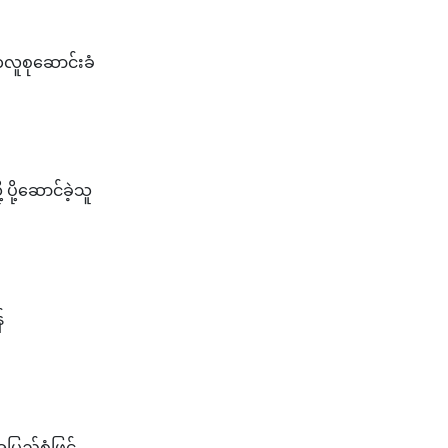
ကလူစုဆောင်းခံ
 ပို့ဆောင်ခဲ့သူ
်
်စုံဖြင့်