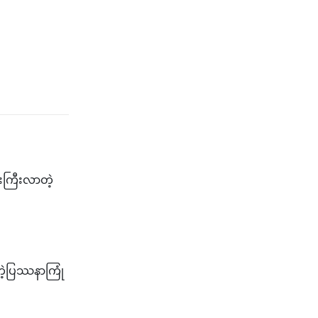
ေးကြီးလာတဲ့
့ပြဿနာကြုံ​