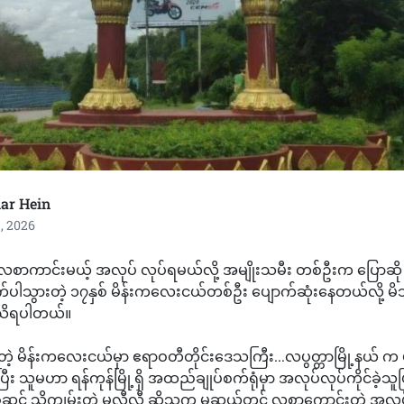
ar Hein
, 2026
 လစာကာင်းမယ့် အလုပ် လုပ်ရမယ်လို့ အမျိုးသမီး တစ်ဦးက ပြောဆို စည
က်ပါသွားတဲ့ ၁၇နှစ် မိန်းကလေးငယ်တစ်ဦး ပျောက်ဆုံးနေတယ်လို့ မိသ
 သိရပါတယ်။
တဲ့ မိန်းကလေးငယ်မှာ ဧရာဝတီတိုင်းဒေသကြီး...လပွတ္တာမြို့နယ် 
ပြီး သူမဟာ ရန်ကုန်မြို့ရှိ အထည်ချုပ်စက်ရုံမှာ အလုပ်လုပ်ကိုင်ခဲ့သူဖြ
ဆင့် သိကျွမ်းတဲ့ မလီလီ ဆိုသူက မူဆယ်တွင် လစာကောင်းတဲ့ အလုပ်