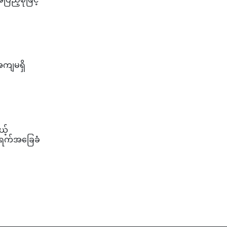
 အကျမရှိ
ယ့်
တရက်အခြေခံ