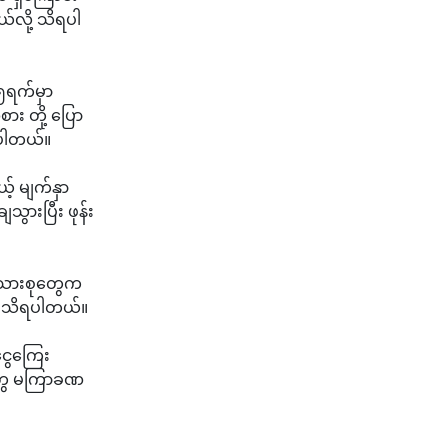
်လို့ သိရပါ
၅ရက်မှာ
း တို့ ပြော
ရပါတယ်။
် မျက်နှာ
ွားပြီး ဖုန်း
 မိသားစုတွေက
့ သိရပါတယ်။
ငွေကြေး
်တွေ မကြာခဏ