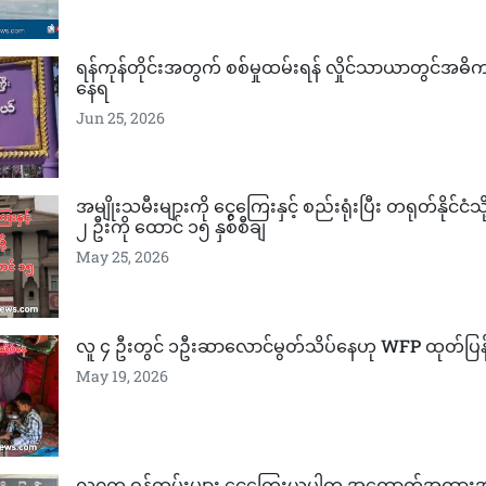
ရန်ကုန်တိုင်းအတွက် စစ်မှုထမ်းရန် လှိုင်သာယာတွင်အဓိ
နေရ
Jun 25, 2026
အမျိုးသမီးများကို ​ငွေ​ကြေးနှင့် စည်းရုံးပြီး တရုတ်နိုင်ငံသို့
၂ ဦးကို ထောင် ၁၅ နှစ်စီချ
May 25, 2026
လူ ၄ ဦးတွင် ၁ဦးဆာလောင်မွတ်သိပ်နေဟု WFP ထုတ်ပြန
May 19, 2026
လ၀က ဝန်ထမ်းများ ငွေကြေးယူပါက အထောက်အထားအပြည့