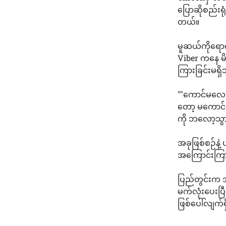
ပြောဆိုစည်းရ
တယ်။
မူဆယ်ကိုရောက
Viber ကနေ မိ
ကြားခြင်းမရှ
""ကောင်မလေးရ
တော့ မကောင်း
ကို ဘလော့သွာ
အခုဖြစ်စဉ်နဲ့
အကြောင်းကြား
ပြည်တွင်းက အ
မက်လုံးပေးပ
ဖြစ်ပေါ်လျက်