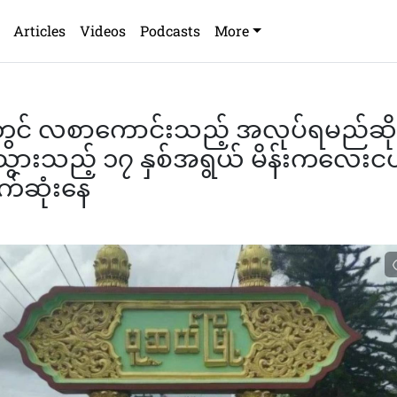
Articles
Videos
Podcasts
More
ွင် လစာကောင်းသည့် အလုပ်ရမည်ဆို
သွားသည့် ၁၇ နှစ်အရွယ် မိန်းကလေးင
က်ဆုံးနေ