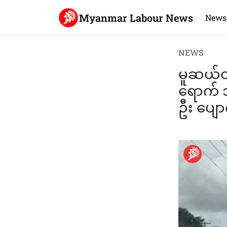
Myanmar Labour News
News
NEWS
မူဆယ်တ
ရောက် 
ဦး ပျော