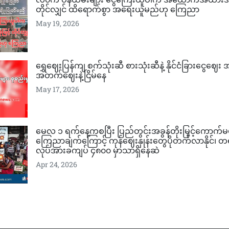
တိုင်လျှင် ထိရောက်စွာ အရေးယူမည်ဟု ကြေညာ
May 19, 2026
ရွှေဈေးပြန်ကျ စက်သုံးဆီ စားသုံးဆီနဲ့ နိုင်ငံခြားငွေဈေး
အတက်ဈေးနဲ့ငြိမ်နေ
May 17, 2026
မေလ ၁ ရက်နေ့ကစပြီး ပြည်တွင်းအခွန်တိုးမြှင့်ကောက်မ
ကြေညာချက်ကြောင့် ကုန်ဈေးနှုန်းတွေပိုတက်လာနိုင်၊ 
လုပ်အားခကျပ် ၄၈၀၀ မှာသာရှိနေဆဲ
Apr 24, 2026