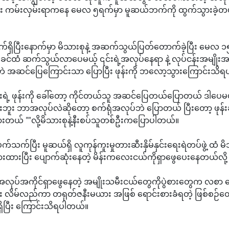
ုံး ကမ်းလှမ်းရာကနေ မေလ ၅ရက်မှာ မူဆယ်ဘက်ကို ထွက်သွားခဲ့တယ
်ရှိပြီးနောက်မှာ မိသားစုနဲ့ အဆက်သွယ်ပြတ်တောက်ခဲ့ပြီး မေလ ၁
ခင်ထံ ဆက်သွယ်လာပေမယ့် ၎င်းရဲ့အလုပ်နေရာ နဲ့ လုပ်ငန်းအမျိုးအစာ
ိဘဲ အဆင်ပြေကြောင်းသာ ပြောပြီး ဖုန်းကို ဘလော့သွားကြောင်းသိ
ဲ့ ဖုန်းကို ခေါ်တော့ ကိုင်တယ်သူ အဆင်ပြေတယ်ပြောတယ် ဒါပေမယ့
ဘူး ဘာအလုပ်လဲဆိုတော့ စက်ရုံအလုပ်ဘဲ ပြောတယ် ပြီးတော့ ဖုန်းချသ
းတယ် ""လို့မိသားစုနဲ့နီးစပ်သူတစ်ဦးကပြောပါတယ်။
 ပက်သက်ပြီး မူဆယ်ရှိ လူကုန်ကူးမှုတားဆီးနှိမ်နှင်းရေးရဲတပ်ဖွဲ့ ထံ
ထားပြီး ပျောက်ဆုံးနေတဲ့ မိန်းကလေးငယ်ကိုရှာဖွေပေးနေတယ်လို
လုပ်အကိုင်ရှာဖွေနေတဲ့ အမျိုးသမီးငယ်တွေကိုပွဲစားတွေက လစာ 
ြီး လိမ်လည်ကာ တရုတ်ဇနီးမယား အဖြစ် ရောင်းစားခံရတဲ့ ဖြစ်စဉ
ရှိပြီး ကြောင်းသိရပါတယ်။