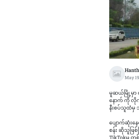
Hanth
May 19
မူဆယ်မြို့မှာ
နောက် ကို လို
နီးစပ်သူထံမှ
ပျောက်ဆုံးနေ
စန်း ဆိုသူဖြစ်
TikTokမှ တစ်