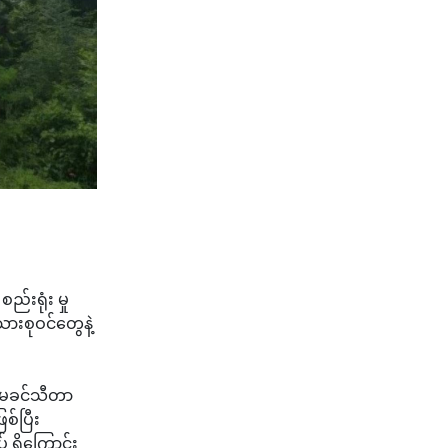
်းရုံး မှု
ားစုဝင်တွေနဲ့
က မခင်သီတာ
စ်ပြီး
 ရှိကြောင်း