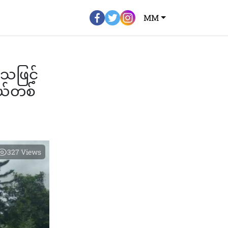
MM
သဖြင့်
ယ်တစ်
327
Views