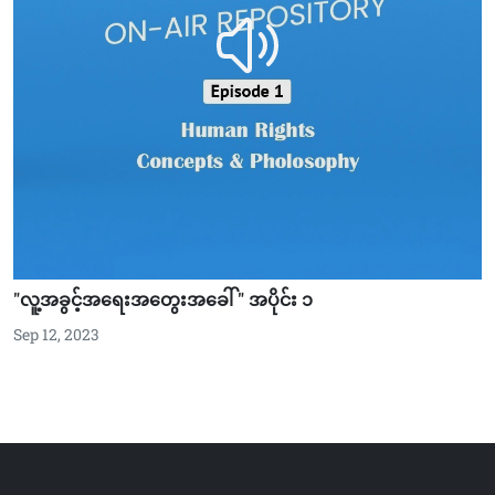
"လူ့အခွင့်အရေးအတွေးအခေါ် " အပိုင်း ၁
Sep 12, 2023