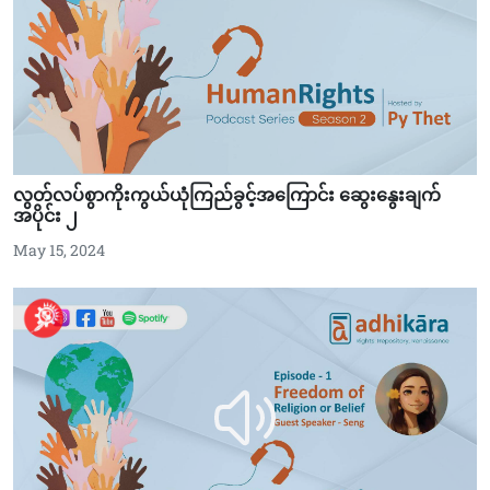
လွတ်လပ်စွာကိုးကွယ်ယုံကြည်ခွင့်အကြောင်း ဆွေးနွေးချက်
အပိုင်း ၂
May 15, 2024