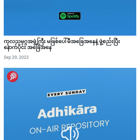
ကုလသမဂ္ဂအဖွဲ့ကြီး မဖြစ်ပေါ်မီအခြေအနေနဲ့ ဖွဲ့စည်းပြီး
နောက်ပိုင်း အခြေအ‌‌နေ
Sep 29, 2023