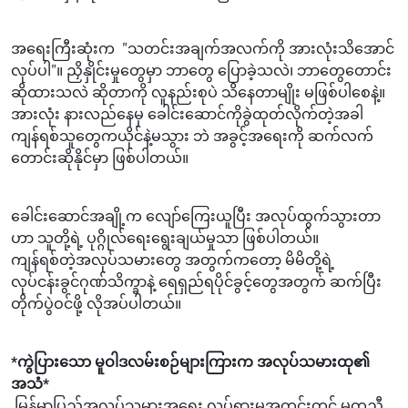
အရေးကြီးဆုံးက "သတင်းအချက်အလက်ကို အားလုံးသိအောင်
လုပ်ပါ"။ ညှိနှိုင်းမှုတွေမှာ ဘာတွေ ပြောခဲ့သလဲ၊ ဘာတွေတောင်း
ဆိုထားသလဲ ဆိုတာကို လူနည်းစုပဲ သိနေတာမျိုး မဖြစ်ပါစေနဲ့။
အားလုံး နားလည်နေမှ ခေါင်းဆောင်ကိုခွဲထုတ်လိုက်တဲ့အခါ
ကျန်ရစ်သူတွေကယိုင်နဲ့မသွား ဘဲ အခွင့်အရေးကို ဆက်လက်
တောင်းဆိုနိုင်မှာ ဖြစ်ပါတယ်။
ခေါင်းဆောင်အချို့က လျော်ကြေးယူပြီး အလုပ်ထွက်သွားတာ
ဟာ သူတို့ရဲ့ ပုဂ္ဂိုလ်ရေးရွေးချယ်မှုသာ ဖြစ်ပါတယ်။
ကျန်ရစ်တဲ့အလုပ်သမားတွေ အတွက်ကတော့ မိမိတို့ရဲ့
လုပ်ငန်းခွင်ဂုဏ်သိက္ခာနဲ့ ရေရှည်ရပိုင်ခွင့်တွေအတွက် ဆက်ပြီး
တိုက်ပွဲဝင်ဖို့ လိုအပ်ပါတယ်။
*ကွဲပြားသော မူဝါဒလမ်းစဉ်များကြားက အလုပ်သမားထု၏
အသံ*
မြန်မာပြည်အလုပ်သမားအရေး လှုပ်ရှားမှုအတွင်းတွင် မတူညီ