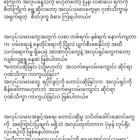
ကြေးက အလုပ်ခန့်သလို မဟုတ်တော့ ပြန်၊ လစာပေး ရက်ကို
စိတ်ကြိုက် ရွှေ့ဆိုင်းတော့ အလုပ်သမားတွေမှာ ဂုဏ်သိက္ခာမဲ့
အရှက်ရတဲ့ စိတ်ဒုက္ခ ခံစား ကြရပါတယ်။
အလုပ်သမားတွေအတွက် လစာ တစ်ရက်၊ နှစ်ရက် နောက်ကျတာ
က ဝမ်းရေးနဲ့ နေထိုင်ရေးကို ပြိုလဲ ပျက်စီးစေနိုင်တဲ့ အထိ
သက်ရောက်မှု ရှိပေမဲ့ အာဏာပိုင်တွေနဲ့ အလုပ်ရှင်တွေကတော့
လျစ်လျူရှု နေဆဲ ဖြစ်ပါတယ်။
*တောင်းဆိုခြင်း (သို့မဟုတ်) အသက်မွေးဝမ်းကျောင်း ဆိုင်ရာ
ဂုဏ်သိက္ခာ ကာကွယ်ခြင်း*
အလုပ်သမားတွေ ရပိုင်ခွင့်ကို တောင်းဆိုခြင်းက အလုပ်ရှင်ကို
စိန်ခေါ်တာမဟုတ်ဘဲ အသက်မွေးဝမ်းကျောင်း ဆိုင်ရာ
ဂုဏ်သိက္ခာ ကာကွယ်ခြင်းပဲ ဖြစ်ပါတယ်။
အလုပ်သမားအခွင့်အရေး တောင်းဆိုမှု သပိတ်ခေါင်းဆောင်တွေ
ကို အကြောင်းပြချက် မရှိဘဲ အလုပ်ထုတ်တာက ပုံမှန် လုပ်ရိုး
လုပ်စဉ်လို ဖြစ်နေပါတယ်။
"မလိုလားအပ်သူများ၊ လုပ်ငန်းခွင်ကို ဆူပူအောင်လုပ်သူများ"