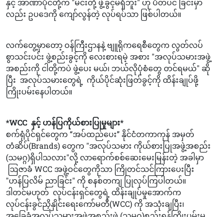
နှင့် အာဏာပိုင်တို့က "မင်းတို့ ဖွဲ့ခွင့်မရှိဘူး" ဟု ပိတ်ပင် ခြင်းမှာ
လည်း ဥပဒေကို ကျော်လွန်တဲ့ လုပ်ရပ်သာ ဖြစ်ပါတယ်။
လက်တွေ့မှာတော့ ဝန်ကြီးဌာနနဲ့ ဗျူရိုကရေစီတွေက လွတ်လပ်
စွာသင်းပင်း ဖွဲ့စည်းခွင့်ကို လေးစားရမဲ့ အစား "အလုပ်သမားအဖွဲ့
အစည်းကို ငါတို့ကပဲ ဖွဲ့ပေး မယ်၊ ဘယ်လိုပုံစံတွေ တင်ရမယ်" ဆို
ပြီး အလုပ်သမားတွေရဲ့ ကိုယ်ပိုင်ဆုံးဖြတ်ခွင့်ကို ထိန်းချုပ်ဖို့
ကြိုးပမ်းနေပါတယ်။
*WCC နှင့် ဟန်ပြကိုယ်စားပြုမှုများ*
စက်ရုံပိုင်ရှင်တွေက “အပ်ထည်ပေး” နိုင်ငံတကာကုန် အမှတ်
တံဆိပ်(Brands) တွေက "အလုပ်သမား ကိုယ်စားပြုအဖွဲ့အစည်း
(သမဂ္ဂ)ရှိပါသလား"လို့ လာရောက်စစ်ဆေးမေးမြန်းတဲ့ အခါမှာ
ဩဇာခံ WCC အဖွဲ့ဝင်တွေကိုသာ ကြိုတင်သင်ကြားပေးပြီး
"ဟန်ပြလိမ် ညာခြင်း" ကို စနစ်တကျ ပြုလုပ်ကြပါတယ်။
ဒါတင်မဟုတ် လုပ်ငန်းရှင်တွေရဲ့ ထိန်းချုပ်မှုအောက်က
လုပ်ငန်းခွင်ညှိနှိုင်းရေးကော်မတီ(WCC) ကို အသုံးချပြီး၊
အခြေခံအလုပ်သမားအဖွဲ့အစည်းဖွဲ့ (သမဂ္ဂ)စည်းရန်ကြိုးပမ်းမှု