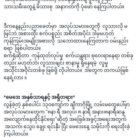
သားသမီးတွေနဲ့ မိသားစု အနာဂတ်ကို ပုံဖော် နေကြပါတယ်။
ဒီကနေ့နည်းပညာခေတ်မှာ အလုပ်သမားတွေကို လူသားလို မ
မြင်ဘဲ အစားထိုး စက်ပစ္စည်း အစိတ်အပိုင်း ဒါမှမဟုတ်
ကုန်ကြမ်းအမျိုးအစားလို သဘောထားနေကြတာက ဝမ်းနည်း
စရာ ဖြစ်ပါတယ်။
စက်ရုံဆိုတာ ကုန်ထုတ်လုပ်မှု စက်ယန္တရား စုဝေးရာနေရာ တစ်ခု
တည်း မဟုတ်ဘဲ၊ လူသားချင်း စာနာမှု ရှိနေရမဲ့ လူမှု
အသိုင်းအဝိုင်းတစ်ခု ဖြစ်ဖို့ လိုပါတယ်။ ဒါတွေက တကယ်ဖြစ်
နေရဲ့လား ။
*မေဒေး အနှစ်သာရနှင့် အရှိတရား*
လွန်ခဲ့တဲ့ နှစ်ပေါင်း ၁၃၀ကျော်က ချီကာဂိုမြို့ လမ်းမတွေပေါ်မှာ
အလုပ်သမားတွေက "၈နာ ရီ အလုပ်၊ ၈ နာရီ အနား၊၈နာရီဆန္ဒ
အလျောက်နေထိုင်နိုင်ရေး"ဆိုတဲ့ အခြေခံအခွင့်အရေးအတွက်
အသက်၊ သွေး၊ ချွေး ရင်းနှီး ပြီး မေဒေးနေ့ သမိုင်းကို ရေးထိုးခဲ့
ကြပါတယ်။