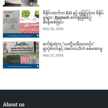
ဗီနိုင်းထက်က ILO နှင့် မြေပြင်က ဖိနှိပ်
မှုများ- Bontech စက်ရုံဖြစ်စဉ်
ဆန်းစစ်ခြင်း
Mar 23, 2026
စက်ရုံထဲက "သတို့သမီးလောင်း"
ရှာပုံတော်နှင့် အဟောသိကံ စစ်ဆေးမှု
Mar 22, 2026
About us