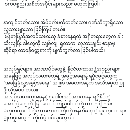
စက်ပစ္စည်းအစိတ်အပိုင်းများလည်း မဟုတ်ကြပါ။
နာကျင်တတ်သော၊ အိပ်မက်မက်တတ်သော၊ ဂုဏ်သိက္ခာရှိသော
လူသားများသာ ဖြစ်ကြပါတယ်။
မြန်မာပြည်အလုပ်သမားထု ခံစားနေရတဲ့ အရှိတရားတွေက ခါး
သီးလှပြီး ဒါတွေကို လျစ်လျူရှုတာက လူသားချင်း စာနာမှု
ဆိုင်ရာ တာဝန်ဝတ္တရားကို ပျက်ကွက်တာ ဖြစ်ပါတယ်။
အလုပ်ရှင်များ၊ အာဏာပိုင်တွေနဲ့ နိုင်ငံတကာအဖွဲ့အစည်းများ
အနေဖြင့် အလုပ်သမားတွေရဲ့ အခွင့်အရေးနဲ့ ရပိုင်ခွင့်တွေက
"အခြေခံလူ့အခွင့်အရေး" အဖြစ် အလေးအနက် အသိအမှတ်ပြု
ဖို့ လိုအပ်ပါတယ်။
အလုပ်သမားထုအနေနဲ့ စုပေါင်းအင်အားကနေ ရရှိနိုင်တဲ့
အောင်ပွဲတွေကို မြင်ယောင်ကြည့်ပါ။ ငါတို့ ဟာ ကုန်ကြမ်း
မဟုတ်ဘူး၊ ငါတို့ဟာ လောကကြီးကို ဖန်တီးနေတဲ့သူတွေ၊ တရား
မျှတမှုအတွက် တိုက်ပွဲ ဝင်သူတွေ ပါ။