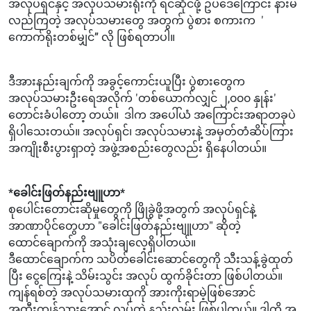
အလုပ်ရှင်နှင့် အလုပ်သမားရုံးကို ရင်ဆိုင်ဖို့ ဥပဒေကြောင်း နားမ
လည်ကြတဲ့ အလုပ်သမားတွေ အတွက် ပွဲစား စကားက '
ကောက်ရိုးတစ်မျှင်” လို ဖြစ်ရတာပါ။
ဒီအားနည်းချက်ကို အခွင့်ကောင်းယူပြီး ပွဲစားတွေက
အလုပ်သမားဦးရေအလိုက် 'တစ်ယောက်လျှင် ၂,၀၀၀ နှုန်း'
တောင်းခံပါတော့ တယ်။ ဒါက အပေါ်ယံ အကြောင်းအရာတခုပဲ
ရှိပါသေးတယ်။ အလုပ်ရှင်၊ အလုပ်သမားနဲ့ အမှတ်တံဆိပ်ကြား
အကျိုးစီးပွားရှာတဲ့ အဖွဲ့အစည်းတွေလည်း ရှိနေပါတယ်။
*ခေါင်းဖြတ်နည်းဗျူဟာ*
စုပေါင်းတောင်းဆိုမှုတွေကို ဖြိုခွဲဖို့အတွက် အလုပ်ရှင်နဲ့
အာဏာပိုင်တွေဟာ "ခေါင်းဖြတ်နည်းဗျူဟာ" ဆိုတဲ့
ထောင်ချောက်ကို အသုံးချလေ့ရှိပါတယ်။
ဒီထောင်ချောက်က သပိတ်ခေါင်းဆောင်တွေကို သီးသန့်ခွဲထုတ်
ပြီး ငွေကြေးနဲ့ သိမ်းသွင်း အလုပ် ထွက်ခိုင်းတာ ဖြစ်ပါတယ်။
ကျန်ရစ်တဲ့ အလုပ်သမားထုကို အားကိုးရာမဲ့ဖြစ်အောင်
အထီးကျန်သွားအောင် လုပ်တဲ့ နည်းလမ်း ဖြစ်ပါတယ်။ ဒါကို အ