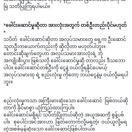
မြဲ သတိပြုကြရပါမယ်။
*ခေါင်းဆောင်မှုဆိုတာ အားလုံးအတွက် တစ်ဦးတည်းပိုင်မဟုတ်
*
သပိတ် ခေါင်းဆောင်ဆိုတာ အလုပ်သမားတွေ ရှေ့က ဦးဆောင်
သူတဦးတယောက်တည်းကို ဆိုလိုတာ မဟုတ်ပါဘူး။
တောင်းဆိုချက်တွေဟာ အလုပ်သမားအားလုံးရဲ့ ဘုံ
အကျိုးစီးပွား ဖြစ်သလို ခေါင်းဆောင်မှုဆို တာလည်း ဒီသဘော
ပါပဲ။ ခေါင်းဆောင်တစ်ဦးကို ငွေနဲ့ ဝယ်လို့ရနိုင်ပေမယ့်
အလုပ်သမားထု ရဲ့ စည်းလုံးမှု ကိုတော့ ဘယ်ငွေနဲ့မှ ဝယ်လို့မရပါ
ဘူး။
စည်းလုံးမှုကသာ အကြီးမားဆုံးသော ခေါင်းဆောင် ဖြစ်တယ်ဆို
တာကို ခိုင်မာစွာ ယုံကြည်ထားကြပါ။
ခေါင်းဆောင်မရှိရင် သပိတ်ပြိုတယ်ဆိုတဲ့ အယူအဆကို စွန့်ပစ်
ပါ။ စုပေါင်းအင်အားဟာ ဖြတ်တောက်လို့မရတဲ့၊ ဝယ်ယူလို့မရ
တဲ့အစစ်မှန်ဆုံးသော ခေါင်းဆောင်ဖြစ်ပါတယ်။