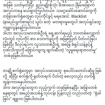
အဖြစ် သတ်မှတ်ပြီး နည်းမျိုးစုံသုံး ဖိအားပေး ခြိမ်းခြောက်
အလုပ်ကနေ ဖယ်ရှားကြပါတယ်။ သမဂ္ဂခေါင်းဆောင်တွေကို
တခြားစက်ရုံတွေမှာ လုပ်ကိုင်ခွင့် မရအောင် Blacklist
(နာမည်ပျက်စာရင်း) သွင်း စတဲ့ မတရားမှုတွေပါ အလုပ်ရှင်တွေ
ကျူးလွန်နေကြပါတယ်။
ဒါဟာ အလုပ်သမားတစ်ဦးရဲ့ ရှေ့ဆက်ရမည့် ဘဝတစ်လျှောက်
လုံးတွင် လုပ်ကိုင် စား သောက်ခွင့်ကို အမြစ်ပြတ် ပိတ်ပင်ခြင်း
ဖြစ်ပြီး ဒီလုပ်ရပ်က လူသားတစ်ဦးရဲ့ အခြေ ခံရှင်သန်ခွင့်နဲ့
ဂုဏ်သိက္ခာကို ဗြောင်ကျကျ ဖျက်ဆီးတဲ့ "လူမှုရေးရာဇဝတ်မှု"
တစ်ခုဖြစ်ပါတယ်။
တချို့စက်ရုံတွေမှာ အလုပ်သမားတွေ စုပေါင်းတောင်းဆိုမှု ဖြစ်
လို့ ဆိုပြီး စက်ရုံကို ရုတ်တရက် ပိတ်တဲ့ ဓလေ့လည်း လက်ရှိ
ထွန်းကားနေပါတယ်။
ဒါက အလုပ်ရှင်တွေက လှည့်ကွက် တခုဖြစ်နေပြီး အခြားတစ်
နေရာတွင် အမည်အသစ်နဲ့ လုပ်ငန်း ပြန်လည် လည်ပတ်တဲ့ "ရုံခါ
ခြင်း" ဗျူဟာ ဖြစ်ပါတယ်။