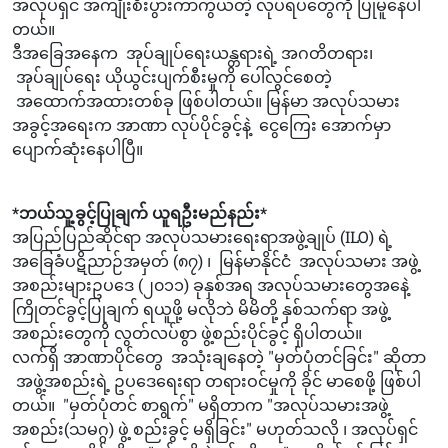
အလုပ်ရှင် အကျိုးစီးပွားကာကွယ်တဲ့ လုပ်ရပ်တွေကို ပြုမူနေပါ
တယ်။
ဒီအခြေအနေက အုပ်ချုပ်ရေးယန္တရားရဲ့ အဂတိတရား၊
အုပ်ချုပ်ရေး ယိုယွင်းပျက်စီးမှုကို ပေါ်လွင်စေတဲ့
အထောက်အထားတစ်ခု ဖြစ်ပါတယ်။ မြန်မာ အလုပ်သမား
အခွင့်အရေးက အာဏာ လုပ်ပိုင်ခွင့်နဲ့ ငွေကြေး အောက်မှာ
ပျောက်ဆုံးနေပါပြီ။
*ဘယ်သူ့ခွင့်ပြုချက် ယူရဦးမည်နည်း*
အပြည်ပြည်ဆိုင်ရာ အလုပ်သမားရေးရာအဖွဲ့ချုပ် (ILO) ရဲ့
အခြေခံပဋိညာဉ်အမှတ် (၈၇) ၊ မြန်မာနိုင်ငံ အလုပ်သမား အဖွဲ့
အစည်းများဥပဒေ (၂၀၁၁) ခုနှစ်အရ အလုပ်သမားတွေအနေဲ့
ကြိုတင်ခွင့်ပြုချက် ရယူဖို့ မလိုဘဲ မိမိတို့ နှစ်သက်ရာ အဖွဲ့
အစည်းတွေကို လွတ်လပ်စွာ ဖွဲ့စည်းပိုင်ခွင့် ရှိပါတယ်။
လက်ရှိ အာဏာပိုင်တွေ အသုံးချနေတဲ့ "မှတ်ပုံတင်ခြင်း" ဆိုတာ
အဖွဲ့အစည်းရဲ့ ဥပဒေရေးရာ တရားဝင်မှုကို ခိုင် မာစေဖို့ ဖြစ်ပါ
တယ်။ "မှတ်ပုံတင် စာရွက်" မရှိတာက "အလုပ်သမားအဖွဲ့
အစည်း(သမဂ္ဂ) ဖွဲ့ စည်းခွင့် မရှိခြင်း" မဟုတ်သလို ၊ အလုပ်ရှင်