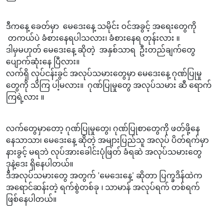
ဒီကနေ့ ခေတ်မှာ မေဒေးနေ့ သမိုင်း ဝင်အခွင့် အရေးတွေကို
တကယ်ပဲ ခံစားနေရပါသလား၊ ခံစားနေရ တုန်းလား ။
ဒါမှမဟုတ် မေဒေးနေ့ ဆိုတဲ့ အနှစ်သာရ ဦးတည်ချက်တွေ
ပျောက်ဆုံးနေ ပြီလား။
လက်ရှိ လုပ်ငန်းခွင် အလုပ်သမားတွေမှာ မေဒေးနေ့ ဂုဏ်ပြုမှု
တွေကို သိကြ ပါ့မလား။ ဂုဏ်ပြုမှုတွေ အလုပ်သမား ဆီ ရောက်
ကြရဲ့လား ။
လက်တွေမှာတော့ ဂုဏ်ပြုမှုတွေ၊ ဂုဏ်ပြုစာတွေကို ဖတ်ဖို့နေ
နေသာသာ၊ မေဒေးနေ့ ဆိုတဲ့ အများပြည်သူ အလုပ် ပိတ်ရက်မှာ
နားခွင့် မရဘဲ လုပ်အားခေါင်းပုံဖြတ် ခံရဆဲ အလုပ်သမားတွေ
ဒုနဲ့ဒေး ရှိနေပါတယ်။
ဒီအလုပ်သမားတွေ အတွက် 'မေဒေးနေ့' ဆိုတာ ပြက္ခဒိန်ထဲက
အရောင်ဆန်းတဲ့ ရက်စွဲတစ်ခု ၊ သာမာန် အလုပ်ရက် တစ်ရက်
ဖြစ်နေပါတယ်။