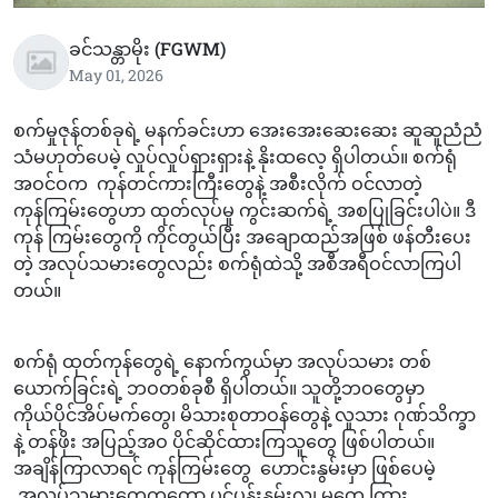
ခင်သန္တာမိုး (FGWM)
May 01, 2026
စက်မှုဇုန်တစ်ခုရဲ့ မနက်ခင်းဟာ အေးအေးဆေးဆေး ဆူဆူညံညံ
သံမဟုတ်ပေမဲ့ လှုပ်လှုပ်ရှားရှားနဲ့ နိုးထလေ့ ရှိပါတယ်။ စက်ရုံ
အဝင်ဝက ကုန်တင်ကားကြီးတွေနဲ့ အစီးလိုက် ဝင်လာတဲ့
ကုန်ကြမ်းတွေဟာ ထုတ်လုပ်မှု ကွင်းဆက်ရဲ့ အစပြုခြင်းပါပဲ။ ဒီ
ကုန် ကြမ်းတွေကို ကိုင်တွယ်ပြီး အချောထည်အဖြစ် ဖန်တီးပေး
တဲ့ အလုပ်သမားတွေလည်း စက်ရုံထဲသို့ အစီအရီဝင်လာကြပါ
တယ်။
စက်ရုံ ထုတ်ကုန်တွေရဲ့ နောက်ကွယ်မှာ အလုပ်သမား တစ်
ယောက်ခြင်းရဲ့ ဘဝတစ်ခုစီ ရှိပါတယ်။ သူတို့ဘဝတွေမှာ
ကိုယ်ပိုင်အိပ်မက်တွေ၊ မိသားစုတာဝန်တွေနဲ့ လူသား ဂုဏ်သိက္ခာ
နဲ့ တန်ဖိုး အပြည့်အဝ ပိုင်ဆိုင်ထားကြသူတွေ ဖြစ်ပါတယ်။
အချိန်ကြာလာရင် ကုန်ကြမ်းတွေ ဟောင်းနွမ်းမှာ ဖြစ်ပေမဲ့
အလုပ်သမားတွေကတော့ ပင်ပန်းနွမ်းလျ မှုတွေ ကြား