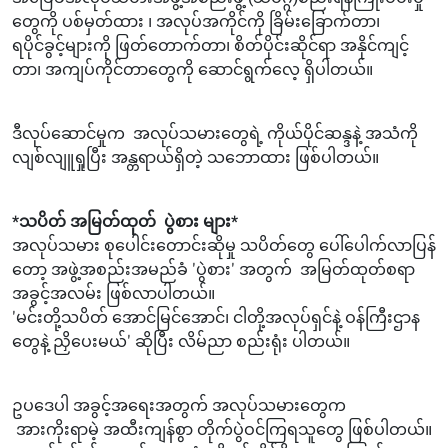
တွေကို ပစ်မှတ်ထား ၊ အလုပ်အကိုင်ကို ခြိမ်းခြောက်တာ၊
ရပိုင်ခွင့်များကို ဖြတ်တောက်တာ၊ စိတ်ပိုင်းဆိုင်ရာ အနိုင်ကျင့်
တာ၊ အကျပ်ကိုင်တာတွေကို ဆောင်ရွက်လေ့ ရှိပါတယ်။
ဒီလုပ်ဆောင်မှုက အလုပ်သမားတွေရဲ့ ကိုယ်ပိုင်ဆန္ဒနဲ့ အသံကို
လျစ်လျူရှုပြီး အန္တရာယ်ရှိတဲ့ သဘောထား ဖြစ်ပါတယ်။
*သပိတ် အမြတ်ထုတ် ပွဲစား များ*
အလုပ်သမား စုပေါင်းတောင်းဆိုမှု သပိတ်တွေ ပေါ်ပေါက်လာပြန်
တော့ အဖွဲ့အစည်းအမည်ခံ 'ပွဲစား' အတွက် အမြတ်ထုတ်စရာ
အခွင့်အလမ်း ဖြစ်လာပါတယ်။
'မင်းတို့သပိတ် အောင်မြင်အောင်၊ ငါတို့အလုပ်ရှင်နဲ့ ဝန်ကြီးဌာန
တွေနဲ့ ညှိပေးမယ်' ဆိုပြီး လိမ်ညာ စည်းရုံး ပါတယ်။
ဥပဒေပါ အခွင့်အရေးအတွက် အလုပ်သမားတွေက
အားကိုးရာမဲ့ အထီးကျန်စွာ တိုက်ပွဲဝင်ကြရသူတွေ ဖြစ်ပါတယ်။