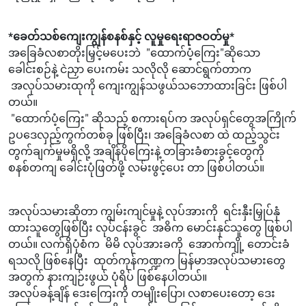
*ခေတ်သစ်ကျေးကျွန်စနစ်နှင့် လူမှုရေးရာဇဝတ်မှု*
အခြေခံလစာတိုးမြှင့်မပေးဘဲ "ထောက်ပံ့ကြေး"ဆိုသော
ခေါင်းစဉ်နဲ့ ငဲညှာ ပေးကမ်း သလိုလို ဆောင်ရွက်တာက
အလုပ်သမားထုကို ကျေးကျွန်သဖွယ်သဘောထားခြင်း ဖြစ်ပါ
တယ်။
"ထောက်ပံ့ကြေး" ဆိုသည့် စကားရပ်က အလုပ်ရှင်တွေအကြိုက်
ဥပဒေလှည့်ကွက်တစ်ခု ဖြစ်ပြီး၊ အခြေခံလစာ ထဲ ထည့်သွင်း
တွက်ချက်မှုမရှိလို့ အချိန်ပိုကြေးနဲ့ တခြားခံစားခွင့်တွေကို
စနစ်တကျ ခေါင်းပုံဖြတ်ဖို့ လမ်းဖွင့်ပေး တာ ဖြစ်ပါတယ်။
အလုပ်သမားဆိုတာ ကျွမ်းကျင်မှုနဲ့ လုပ်အားကို ရင်းနှီးမြှုပ်နှံ
ထားသူတွေဖြစ်ပြီး လုပ်ငန်းခွင် အဓိက မောင်းနှင်သူတွေ ဖြစ်ပါ
တယ်။ လက်ရှိပုံစံက မိမိ လုပ်အားခကို အောက်ကျို့ တောင်းခံ
ရသလို ဖြစ်နေပြီး ထုတ်ကုန်ကဏ္ဍက မြန်မာအလုပ်သမားတွေ
အတွက် နားကျဉ်းဖွယ် ပုံရိပ် ဖြစ်နေပါတယ်။
အလုပ်ခန့်ချိန် ဒေးကြေးကို တမျိုးပြော၊ လစာပေးတော့ ဒေး