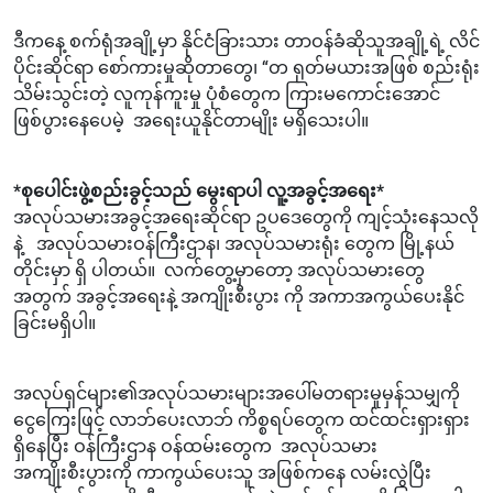
ဒီကနေ့ စက်ရုံအချို့မှာ နိုင်ငံခြားသား တာဝန်ခံဆိုသူအချို့ရဲ့ လိင်
ပိုင်းဆိုင်ရာ စော်ကားမှုဆိုတာတွေ၊ “တ ရုတ်မယားအဖြစ် စည်းရုံး
သိမ်းသွင်းတဲ့ လူကုန်ကူးမှု ပုံစံတွေက ကြားမကောင်းအောင်
ဖြစ်ပွားနေပေမဲ့ အရေးယူနိုင်တာမျိုး မရှိသေးပါ။
*စုပေါင်းဖွဲ့စည်းခွင့်သည် မွေးရာပါ လူ့အခွင့်အရေး*
အလုပ်သမားအခွင့်အရေးဆိုင်ရာ ဥပဒေတွေကို ကျင့်သုံးနေသလို
နဲ့ အလုပ်သမားဝန်ကြီးဌာန၊ အလုပ်သမားရုံး တွေက မြို့နယ်
တိုင်းမှာ ရှိ ပါတယ်။ လက်တွေ့မှာတော့ အလုပ်သမားတွေ
အတွက် အခွင့်အရေးနဲ့ အကျိုးစီးပွား ကို အကာအကွယ်ပေးနိုင်
ခြင်းမရှိပါ။
အလုပ်ရှင်များ၏အလုပ်သမားများအပေါ်မတရားမှုမှန်သမျှကို
ငွေကြေးဖြင့် လာဘ်ပေးလာဘ် ကိစ္စရပ်တွေက ထင်ထင်းရှားရှား
ရှိနေပြီး ဝန်ကြီးဌာန ဝန်ထမ်းတွေက အလုပ်သမား
အကျိုးစီးပွားကို ကာကွယ်ပေးသူ အဖြစ်ကနေ လမ်းလွဲပြီး