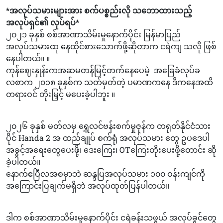
*အလုပ်သမားများအား စက်ပစ္စည်းလို သဘောထားသည့်
အလုပ်ရှင်၏ လုပ်ရပ်*
၂၀၂၁ ခုနှစ် စစ်အာဏာသိမ်းမှုနောက်ပိုင်း မြန်မာပြည်
အလုပ်သမားထု နေထိုင်စားသောက်ဖို့ဆိုတာက ငရဲကျ သလို ဖြစ်
နေပါတယ်။ ။
ကုန်ဈေးနှုန်းကအဆမတန်မြင့်တက်နေပေမဲ့ အခြေခံလုပ်ခ
လစာက ၂၀၁၈ ခုနှစ်က သတ်မှတ်တဲ့ ပမာဏကနေ ဒီကနေအထိ
တရားဝင် တိုးမြှင့် မပေးခဲ့ပါဘူး ။
၂၀၂၆ ခုနှစ် မတ်လမှ ရွှေလင်ဗန်းစက်မှုဇုန်က တရုတ်နိုင်ငံသား
ပိုင် Handa 2 အ ထည်ချုပ် စက်ရုံ အလုပ်သမား တွေ ဥပဒေပါ
အခွင့်အရေးတွေပေးဖို့၊ ဒေးကြေး၊ OTကြေးတိုးပေးဖို့တောင်း ဆို
ခဲ့ပါတယ်။
နောက်ဧပြီလအစမှာဘဲ ဆန္ဒပြအလုပ်သမား ၁၀၀ ဝန်းကျင်ကို
အကြောင်းပြချက်မရှိဘဲ အလုပ်ထုတ်ပြန်ပါတယ်။
ဒါက စစ်အာဏာသိမ်းမှုနောက်ပိုင်း ငရဲခန်းသဖွယ် အလုပ်ခွင်တွေ