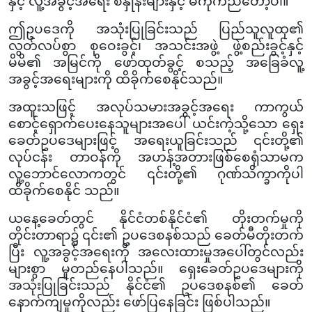
နှင့် လူ့အခွင့်အရေး စံနှုန်းများနှင့် မကိုက်ညီတော့ပါ။
ဤဥပဒေကို အသုံးပြုခြင်းသည် ပြည်သူလူထု၏
လွတ်လပ်စွာ စုဝေးခွင့်၊ အသင်းအဖွဲ့ ဖွဲ့စည်းခွင့်နှင့်
မိမိ၏ အမြင်ကို ဖော်ထုတ်ခွင့် စသည့် အခြေခံလူ့
အခွင့်အရေးများကို ထိခိုက်စေနိုင်သည်။
အထူးသဖြင့် အလုပ်သမားအခွင့်အရေး ကာကွယ်
စောင့်ရှောက်ပေးနေသူများအပေါ် ယင်းကဲ့သို့သော ရှေး
ခေတ်ဥပဒေများဖြင့် အရေးယူခြင်းသည် ၎င်းတို့၏
လုပ်ငန်း တာဝန်ကို အဟန့်အတားဖြစ်စေရုံသာမက
လူ့ဘောင်လောကတွင် ၎င်းတို့၏ ဂုဏ်သိက္ခာကိုပါ
ထိခိုက်စေနိုင် သည်။
ယနေ့ခေတ်တွင် နိုင်ငံတစ်နိုင်ငံ၏ တိုးတက်မှုကို
တိုင်းတာရာ၌ ၎င်း၏ ဥပဒေစနစ်သည် ခေတ်မီတိုးတက်
ပြီး လူ့အခွင့်အရေးကို အလေးထားမှုအပေါ်တွင်လည်း
များစွာ မူတည်နေပါသည်။ ရှေးခေတ်ဥပဒေများကို
အသုံးပြုခြင်းသည် နိုင်ငံ၏ ဥပဒေစနစ်၏ ခေတ်
နောက်ကျမှုကိုလည်း ဖော်ပြနေခြင်း ဖြစ်ပါသည်။