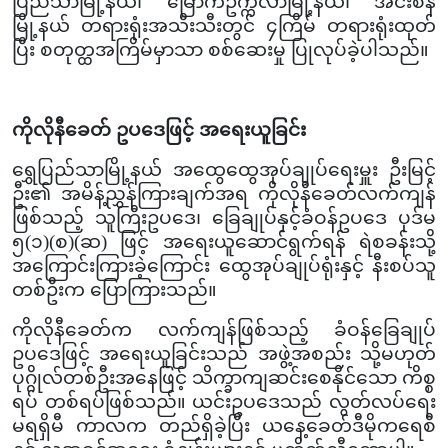
ပြည်သာမြို့နယ်၊ မြောက်ဥက္ကလာမြို့နယ်၊ အင်းစိန်
မြို့နယ် တရားရုံးအသီးသီးတွင် ၄ကြိမ် တရားရုံးထုတ်
ပြီး စတုတ္ထအကြိမ်မှာသာ စစ်ဆေးမှု ပြုလုပ်ခဲ့ပါသည်။
ကိုလိုနီခေတ် ဥပဒေဖြင့် အရေးယူခြင်း
ရွှေပြည်သာမြို့နယ် အထွေထွေအုပ်ချုပ်ရေးမှူး ဦးမြင့်
ဦး၏ အမိန့်ညွှန်ကြားချက်အရ ကိုလိုနီခေတ်လက်ကျန်
ဖြစ်သည့် သူကြီးဥပဒေ၊ ခြေချုပ်နှင့်ခံဝန်ဥပဒေ ပုဒ်မ
၅(၁)(စ)(ဆ) ဖြင့် အရေးယူဆောင်ရွက်ရန် ရဲစခန်းသို့
အကြောင်းကြားခဲ့ကြောင်း ထွေအုပ်ချုပ်ရုံးနှင့် နီးစပ်သူ
တစ်ဦးက ပြောကြားသည်။
ကိုလိုနီခေတ်က လက်ကျန်ဖြစ်သည့် ခံဝန်ခြေချုပ်
ဥပဒေဖြင့် အရေးယူခြင်းသည် အဖွဲ့အစည်း သို့မဟုတ်
ပုဂ္ဂိုလ်တစ်ဦးအနေဖြင့် သိက္ခာကျဆင်းစေနိုင်သော ကိစ္စ
ရပ် တစ်ရပ်ဖြစ်သည်။ ယင်းဥပဒေသည် လွတ်လပ်ရေး
မရရှိမီ ကာလက တည်ရှိခဲ့ပြီး ယနေ့ခေတ်ဒီမိုကရေစီ