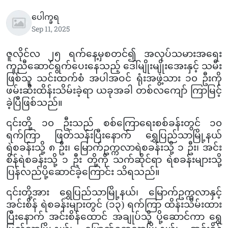
ပေါက္ခရ
Sep 11, 2025
ဇူလိုင်လ ၂၅ ရက်နေ့မှစတင်၍ အလုပ်သမားအရေး
ကူညီဆောင်ရွက်ပေးနေသည့် ဒေါ်မျိုးမျိုးအေးနှင့် သမီး
ဖြစ်သူ သင်းထက်စံ အပါအဝင် ရုံးအဖွဲ့သား ၁၀ ဦးကို
ဖမ်းဆီးထိန်းသိမ်းခဲ့ရာ ယခုအခါ တစ်လကျော် ကြာမြင့်
ခဲ့ပြီဖြစ်သည်။
၎င်းတို့ ၁၀ ဦးသည် စစ်ကြောရေးစစ်ခန်းတွင် ၁၀
ရက်ကြာ ဖြတ်သန်းပြီးနောက် ရွှေပြည်သာမြို့နယ်
ရဲစခန်းသို့ ၈ ဦး၊ မြောက်ဥက္ကလာရဲစခန်းသို့ ၁ ဦး၊ အင်း
စိန်ရဲစခန်းသို့ ၁ ဦး တို့ကို သက်ဆိုင်ရာ ရဲစခန်းများသို့
ပြန်လည်ပို့ဆောင်ခဲ့ကြောင်း သိရသည်။
၎င်းတို့အား ရွှေပြည်သာမြို့နယ်၊ မြောက်ဥက္ကလာနှင့်
အင်းစိန် ရဲစခန်းများတွင် (၁၃) ရက်ကြာ ထိန်းသိမ်းထား
ပြီးနောက် အင်းစိန်ထောင် အချုပ်သို့ ပို့ဆောင်ကာ ရွှေ