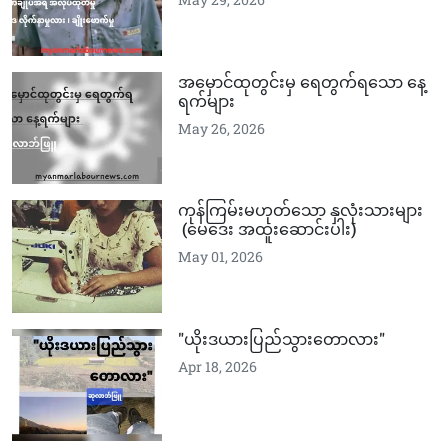
အမှောင်ထုတွင်းမှ ရေတွက်ရသော နေ့
ရက်များ
May 26, 2026
ကုန်ကြမ်းမဟုတ်သော နှလုံးသားများ
(မေဒေး အထူးဆောင်းပါး)
May 01, 2026
"ယိုးဒယားပြည်သွားတောလား"
Apr 18, 2026