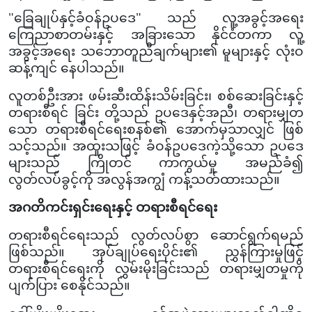
"ခြေချုပ်နှင့်ခံဝန်ဥပဒေ" သည် လူ့အခွင့်အရေး
ကြေညာစာတမ်းနှင့် အခြားသော နိုင်ငံတကာ လူ့
အခွင့်အရေး သဘောတူညီချက်များ၏ မူများနှင့် လုံးဝ
ဆန့်ကျင် နေပါသည်။
လူတစ်ဦးအား ဖမ်းဆီးထိန်းသိမ်းခြင်း၊ စစ်ဆေးခြင်းနှင့်
တရားစီရင် ခြင်း တို့သည် ဥပဒေနှင့်အညီ၊ တရားမျှတ
သော တရားစီရင်ရေးစနစ်၏ အောက်မှသာလျှင် ဖြစ်
သင့်သည်။ အထူးသဖြင့် ခံဝန်ဥပဒေကဲ့သို့သော ဥပဒေ
များသည် ကြိုတင် ကာကွယ်မှု အမည်ခံ၍
လွတ်လပ်ခွင့်ကို အလွန်အကျွံ ကန့်သတ်ထားသည်။
အဂတိကင်းရှင်းရေးနှင့် တရားစီရင်ရေး
တရားစီရင်ရေးသည် လွတ်လပ်စွာ ဆောင်ရွက်ရမည်
ဖြစ်သည်။ အုပ်ချုပ်ရေးပိုင်း၏ ညွှန်ကြားမှုဖြင့်
တရားစီရင်ရေးကို လွှမ်းမိုးခြင်းသည် တရားမျှတမှုကို
ပျက်ပြား စေနိုင်သည်။