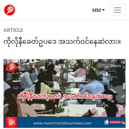
MM
ARTICLE
ကိုလိုနီခေတ်ဥပဒေ အသက်ဝင်နေဆဲလား။
511
Views