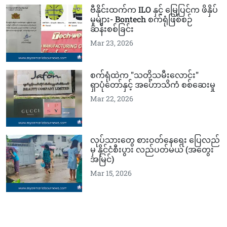
ဗီနိုင်းထက်က ILO နှင့် မြေပြင်က ဖိနှိပ်
မှုများ- Bontech စက်ရုံဖြစ်စဉ်
ဆန်းစစ်ခြင်း
Mar 23, 2026
စက်ရုံထဲက "သတို့သမီးလောင်း"
ရှာပုံတော်နှင့် အဟောသိကံ စစ်ဆေးမှု
Mar 22, 2026
လုပ်သားတွေ စားဝတ်နေရေး ပြေလည်
မှ နိုင်ငံစီးပွား လည်ပတ်မယ် (အတွေး
အမြင်)
Mar 15, 2026