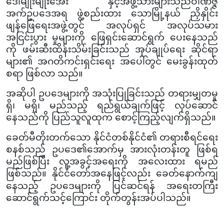
ဒေါ်မျိုးမျိုးအေး နှင့်အဖွဲ့သားများသည်ဝါဏိဇ္ဇ
အက်ဥပဒေအရ ဖွဲ့စည်းထား သောမြို့နယ် ညှိနှိုင်း
ဖျန်ဖြေရေးအဖွဲ့တွင် အလုပ်ရှင် အလုပ်သမား
အငြင်းပွား မှုများကို ဖြေရှင်းဆောင်ရွက် ပေးနေသည်
ကို ဖမ်းဆီးထိန်းသိမ်းခြင်းသည် အုပ်ချုပ်ရေး ဆိုင်ရာ
များ၏ အဂတိကင်းရှင်းရေး အပေါ်တွင် မေးခွန်းထုတ်
စရာ ဖြစ်လာ သည်။
အဆိုပါ ဥပဒေများကို အသုံးပြုခြင်းသည် တရားမျှတမှု
ရှိ၊ မရှိ၊ မည်သည့် ရည်ရွယ်ချက်ဖြင့် လုပ်ဆောင်
နေသည်ကို ပြည်သူလူထုက စောင့်ကြည့်လျက်ရှိသည်။
ခေတ်မီတိုးတက်သော နိုင်ငံတစ်နိုင်ငံ၏ တရားစီရင်ရေး
စနစ်သည် ဥပဒေ၏အောက်မှ အားလုံးတန်းတူ ဖြစ်ရ
မည်ဖြစ်ပြီး လူ့အခွင့်အရေးကို အလေးထား ရမည်
ဖြစ်သည်။
နိုင်ငံတော်အနေဖြင့်လည်း ခေတ်နောက်ကျ
နေသည့် ဥပဒေများကို ပြင်ဆင်ရန် အရေးတကြီး
ဆောင်ရွက်သင့်ကြောင်း တိုက်တွန်းအပ်ပါသည်။