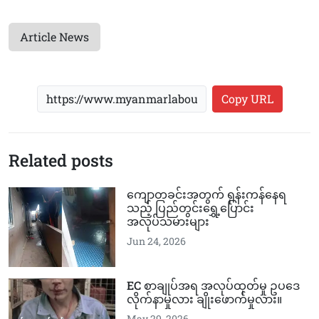
Article News
Copy URL
Related posts
ကျောတခင်းအတွက် ရုန်းကန်နေရ
သည့် ပြည်တွင်းရွှေ့ပြောင်း
အလုပ်သမားများ
Jun 24, 2026
EC စာချုပ်အရ အလုပ်ထုတ်မှု ဥပဒေ
လိုက်နာမှုလား ချိုးဖောက်မှုလား။
May 29, 2026