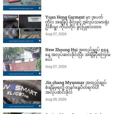
Yuan Hong Garment မှာ အပတ်
တိုင်း အချိန်ပို ခိုင်းခွင့် အလုပ်သမားရုံး
ဦးစီးမှူး ကိုယ်တိုင် ခွင့်ပြုပေးထား
Aug 07, 2026
New Zhoung Hui အထည်ချုပ် စနေ့
နေ့ အလုပ်ဆင်းခိုင်းပြီး အချိန်ပိုကြေးမ
ပေး
Aug 07, 2026
Jin chang Myanmar အထည်ချုပ်
စံချိန်မရလို့ တနင်္ဂနွေပိတ်ရက်ပါ
အလုပ်ဆင်းခိုင်း
Aug 05, 2026