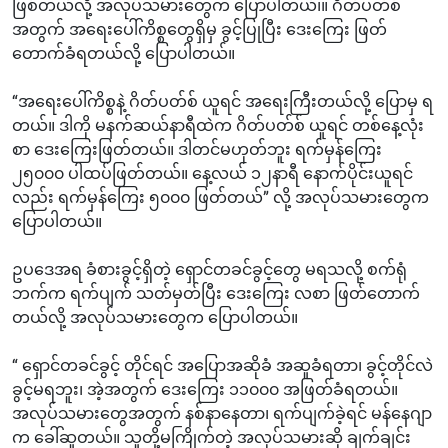
ဖြစ်တယ်လို့ အလုပ်သမားတွေက ပြောပါတယ်၊။ ဂိတ်ပတ်စ်
အတွက် အရေးပေါ်ကိစ္စတွေရှိမှ ခွင့်ပြုပြီး ဒေးကြေး ဖြတ်
တောက်ခံရတယ်လို့ ပြောပါတယ်။
“အရေးပေါ်ကိစ္စနဲ့ ဂိတ်ပတ်စ် ယူရင် အရေးကြီးတယ်လို့ ပြောမှ ရ
တယ်။ ဒါကို မနက်ဆယ်နာရီထဲက ဂိတ်ပတ်စ် ယူရင် တစ်နေ့လုံး
စာ ဒေးကြေးဖြတ်တယ်။ ဒါတင်မဟုတ်ဘူး ရက်မှန်ကြေး
၂၅၀၀၀ ပါထပ်ဖြတ်တယ်။ နေ့လယ် ၁၂နာရီ နောက်ပိုင်းယူရင်
လည်း ရက်မှန်ကြေး ၅၀၀၀ ဖြတ်တယ်” လို့ အလုပ်သမားတွေက
ပြောပါတယ်။
ဥပဒေအရ ခံစားခွင့်ရှိတဲ့ ရှောင်တခင်ခွင့်တွေ မရသလို့ စက်ရုံ
ဘက်က ရက်ပျက် သတ်မှတ်ပြီး ဒေးကြေး လစာ ဖြတ်တောက်
တယ်လို့ အလုပ်သမားတွေက ပြောပါတယ်။
“ ရှောင်တခင်ခွင့် တိုင်ရင် အပြောအဆိုခံ အဆူခံရတာ၊ ခွင့်တိုင်လဲ
ခွင့်မရဘူး၊ အဲ့အတွက် ဒေးကြေး ၁၁၀၀၀ အဖြတ်ခံရတယ်။
အလုပ်သမားတွေအတွက် နစ်နာနေတာ၊ ရက်ပျက်ခဲ့ရင် မန်နေဂျာ
က ခေါ်ဆူတယ်။ သူတို့မကြိုက်တဲ့ အလုပ်သမားဆို ချက်ချင်း