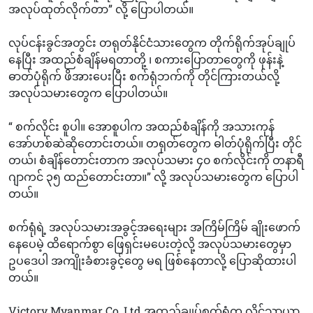
အလုပ်ထုတ်လိုက်တာ” လို့ ပြောပါတယ်။
လုပ်ငန်းခွင်အတွင်း တရုတ်နိုင်ငံသားတွေက တိုက်ရိုက်အုပ်ချုပ်
နေပြီး အထည်စံချိန်မရတာတို့ ၊ စကားပြောတာတွေကို ဖုန်းနဲ့
ဓာတ်ပုံရိုက် ဖိအားပေးပြီး စက်ရုံဘက်ကို တိုင်ကြားတယ်လို့
အလုပ်သမားတွေက ပြောပါတယ်။
“ စက်လိုင်း စူပါ။ အောစူပါက အထည်စံချိန်ကို အသားကုန်
အော်ဟစ်ဆဲဆိုတောင်းတယ်။ တရုတ်တွေက ဓါတ်ပုံရိုက်ပြီး တိုင်
တယ်၊ စံချိန်တောင်းတာက အလုပ်သမား ၄၀ စက်လိုင်းကို တနာရီ
ဂျာကင် ၃၅ ထည်တောင်းတာ။” လို့ အလုပ်သမားတွေက ပြောပါ
တယ်။
စက်ရုံရဲ့ အလုပ်သမားအခွင့်အရေးများ အကြိမ်ကြိမ် ချိုးဖောက်
နေပေမဲ့ ထိရောက်စွာ ဖြေရှင်းမပေးတဲ့လို့ အလုပ်သမားတွေမှာ
ဥပဒေပါ အကျိုးခံစားခွင့်တွေ မရ ဖြစ်နေတာလို့ ပြောဆိုထားပါ
တယ်။
Victory Myanmar Co.,Ltd အထည်ချုပ်စက်ရုံက လှိုင်သာယာ