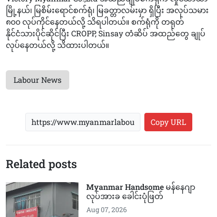
မြို့နယ်၊ မြစိမ်းရောင်စက်ရုံ၊ မြခတ္တာလမ်းမှာ ရှိပြီး အလုပ်သမား
၈၀၀ လုပ်ကိုင်နေတယ်လို့ သိရပါတယ်။ စက်ရုံကို တရုတ်
နိုင်ငံသားပိုင်ဆိုင်ပြီး CROPP, Sinsay တံဆိပ် အထည်တွေ ချုပ်
လုပ်နေတယ်လို့ သိထားပါတယ်။
Labour News
Copy URL
Related posts
Myanmar Handsome မန်နေဂျာ
လုပ်အားခ ခေါင်းပုံဖြတ်
Aug 07, 2026