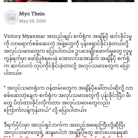
Myo Thein
May 29, 2026
Victory Myanmar အထည်ချုပ် စက်ရုံက အချိန်ပို ဆင်းခိုင်းမှု
ကို လာရောက်စစ်ဆေးတဲ့ အဖွဲ့တွေကို ပုန်းရှောင်ခိုင်းခဲ့တယ်လို့
အလုပ်သမားတွေက ပြောပါတယ်။ ဥပဒေချိုးဖောက်မှုတွေ လူမှု
ကွန်ရက်မှာ ဖော်ပြခံရပေမဲ့ အောလင်းအောနိုက် အချိန်ပို စက်ရုံ
က ဆက်လက် လုပ်ကိုင်ခိုင်းခဲ့တာလို့ အလုပ်သမားတွေက ပြော
ပါတယ်။
“ အလုပ်သမားရုံးက ဝန်ထမ်းတွေက အချိန်ပိုခေါ်တယ်ဆိုလို့ လာ
စစ်ဆေးတဲ့နေ့က စက်ရုံက အလုပ်သမားတွေကို ပုန်းခိုင်းပြီး၊ မီး
တွေ ပိတ်ထားခိုင်းလိုက်တာ၊ အလုပ်သမားတွေလည်း
ကြောက်လန့်ကုန်တယ်” လို့ ပြောပါတယ်။
ဒီရက်ပိုင်းမှာ အလုပ်ရှင်ဘက်က အထည်အရေးကြီးလို့ဆိုပြီး
အလုပ်သမားတွေရဲ့ ဆန္ဒမပါဘဲ အချိန်ပိုတွေ ဆင်းပေးနေရဆဲ