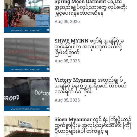
Spring Moon Garment Co,Ltd
အထည်ချုပ်လုပ်သားတွေ လုပ်ခတိုး
မြှင့်ပေးရန်တောင်းဆိုနေ
Aug 05, 2026
SHWE MYINN စက်ရုံ အချိန်ပို မ
ဆင်းနိုင်ပါက အလုပ်ထုတ်မယ်လို့
ခြိမ်းခြောက်
Aug 05, 2026
Victory Myanmar အထည်ချုပ်
အချိန်ပို မနက် ၃ နာရီအထိ တစ်ပတ်
လေးရက် ခေါ်ခိုင်း
Aug 05, 2026
Sioen Myanmar တွင် ရုံး ကြိုပို့ယာဉ်
ထွက်ခွာပြီးမှ အလုပ်သမားသမား ကြို
ပို့ယာဉ်များပေါ် တက်ခွင့် ရ