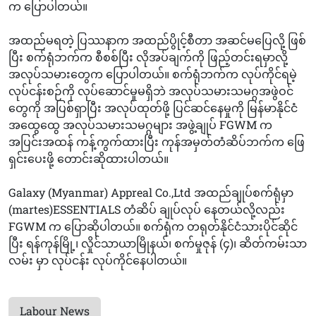
က ပြောပါတယ်။
အထည်မရတဲ့ ပြဿနာက အထည်ပွိုင့်စီတာ အဆင်မပြေလို့ ဖြစ်
ပြီး စက်ရုံဘက်က စီစစ်ပြီး လိုအပ်ချက်ကို ဖြည့်တင်းရမှာလို့
အလုပ်သမားတွေက ပြောပါတယ်။ စက်ရုံဘက်က လုပ်ကိုင်ရမဲ့
လုပ်ငန်းစဉ်ကို လုပ်ဆောင်မှုမရှိဘဲ အလုပ်သမားသမဂ္ဂအဖွဲဝင်
တွေကို အပြစ်ရှာပြီး အလုပ်ထုတ်ဖို့ ပြင်ဆင်နေမှုကို မြန်မာနိုင်ငံ
အထွေထွေ အလုပ်သမားသမဂ္ဂများ အဖွဲ့ချုပ် FGWM က
အပြင်းအထန် ကန့်ကွက်ထားပြီး ကုန်အမှတ်တံဆိပ်ဘက်က ဖြေ
ရှင်းပေးဖို့ တောင်းဆိုထားပါတယ်။
Galaxy (Myanmar) Appreal Co.,Ltd အထည်ချုပ်စက်ရုံမှာ
(martes)ESSENTIALS တံဆိပ် ချုပ်လုပ် နေတယ်လို့လည်း
FGWM က ပြောဆိုပါတယ်။ စက်ရုံက တရုတ်နိုင်ငံသားပိုင်ဆိုင်
ပြီး ရန်ကုန်မြို့၊ လှိုင်သာယာမြိုနယ်၊ စက်မှုဇုန် (၄)၊ ဆိတ်ကမ်းသာ
လမ်း မှာ လုပ်ငန်း လုပ်ကိုင်နေပါတယ်။
Labour News