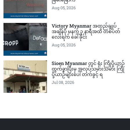
Aug 05, 2026
Victory Myanmar အထည်ချုပ်
အချိန်ပို မနက် ၃ နာရီအထိ တစ်ပတ်
လေးရက် ခေါ်ခိုင်း
Aug 05, 2026
Sioen Myanmar တွင် ရုံး ကြိုပို့ယာဉ်
ထွက်ခွာပြီးမှ အလုပ်သမားသမား ကြို
ပို့ယာဉ်များပေါ် တက်ခွင့် ရ
Jul 08, 2026