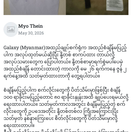
Myo Thein
May 30, 2026
Galaxy (Myanmar)အထည်ချုပ်စက်ရုံက အထည်စံချိန်မပြည့်
ပါက အလုပ်ထုတ်မယ်ဆိုပြီး နို့တစ် စာကပ်ထား တာယ်လို့
အလုပ်သမားတွေက ပြောပါတယ်။ နို့တစ်စာမှာရက်စွဲမပါပေမဲ့
အထည်စံချိန် တောင်းထားတဲ့ ကာလကို မေ ၂၆ ရက်ကနေ ဇွန် ၂
ရက်နေ့အထိ သတ်မှတ်ထားတာကို တွေ့ရပါတယ်။
စံချိန်မပြည့်ပါက စက်လိုင်းတွေကို ပိတ်သိမ်းမှာဖြစ်ပြီး စံချိန်
၁၀၀ ရာခိုင်းမပြည့်တောင် ၈၀ ရာခိုင်းနှုန်းအထိ ချုပ်ပေးရမယ်လို့
ရေးထားပါတယ်။ သတ်မှတ်ကာလအတွင်း စံချိန်မပြည့်တဲ့ စက်
လိုင်းတွေကို ဥပဒေအတိုင်း နို့တစ်တစ်လ ကြိုအကြောင်းပြိး
သတ်မှတ် နစ်နာကြေးပေး စိတ်လိုင်းတွေကို ပိတ်သိမ်းမှာလို့
ရေးထားတာပါ။