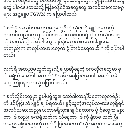
ဒီလို စက်လိုင်းတွေ ပိတ်သိမ်းဖို့ ပြင်ဆင်မှုတွေက ခွဲခြားဆက်ဆံမှု
တွေ ပါဝင်နေတယ်လို့ မြန်မာနိုင်ငံအထွေထွေ အလုပ်သမားသမဂ္ဂ
များ အဖွဲ့ချုပ် FGWM က ပြောပါတယ်။
“ စက်ရုံ အလုပ်သမားသမဂ္ဂတွေရှိတဲ့ လိုင်းကို ချုပ်ရခတ်တဲ့
ဂျာကင်ထည်တွေ ချုပ်ခိုင်းတယ် ။ အဖွဲဝင်မရှိတဲ့ စက်လိုင်းတွေ
ကို မခက်ခဲတဲ့ အော်ဒါတွေ ချုပ်ခိုင်းတယ်။ အော်ဒါချပေး
ကတည်းက အလုပ်သမားတွေက ခွဲခြားခံနေရတယ်။” လို့ ပြောပါ
တယ်။
လက်ရှိ အထည်မထွက်ဘူးလို့ ပြောဆိုနေတဲ့ စက်လိုင်းတွေမှာ စူ
ပါ မရှိဘဲ အော်ဒါ အထည်ပုံစံသစ် အပြောင်းမှာပါ အခက်အခဲ
တွေ ကြုံနေရတာလို့ ပြောပါတယ်။
“ စက်လိုင်းတွေမှာ စူပါမရှိဘူး။ အော်ဒါလာချိန်းတောလူတစ်ဦး
ကို နှစ်ပွိုင့်၊ သုံးပွိုင့် ချုပ်ရတယ်။ ခွင့်ယူတဲ့အလုပ်သမားတွေရှိရင်
အလုပ်သမားထည့်ပေးတာမရှိဘူး။ ချုပ်ရတာက ပွိုင့်တွေက များ
တာ။ ဒါလည်း စက်ရုံဘက်က သိနေတာ။ ဒါကို နို့တစ် ထုတ်ပြီး
သမဂ္ဂအဖွဲ့ဝင်တွေကို ထုတ်ဖို့ ပြင်ဆင်တာ” လို့ အလုပ်သမားတွေ