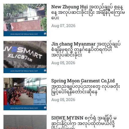
New Zhoung Hui အထည်ချုပ် စနေ့
နေ့ အလုပ်ဆင်းခိုင်းပြီး အချိန်ပိုကြေးမ
ပေး
Aug 07, 2026
Jin chang Myanmar အထည်ချုပ်
စံချိန်မရလို့ တနင်္ဂနွေပိတ်ရက်ပါ
အလုပ်ဆင်းခိုင်း
Aug 05, 2026
Spring Moon Garment Co,Ltd
အထည်ချုပ်လုပ်သားတွေ လုပ်ခတိုး
မြှင့်ပေးရန်တောင်းဆိုနေ
Aug 05, 2026
SHWE MYINN စက်ရုံ အချိန်ပို မ
ဆင်းနိုင်ပါက အလုပ်ထုတ်မယ်လို့
ခြိမ်းခြောက်