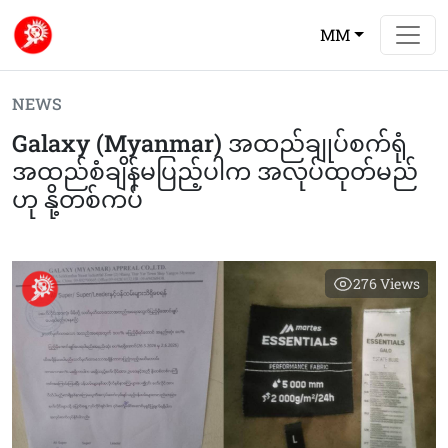
MM
NEWS
Galaxy (Myanmar) အထည်ချုပ်စက်ရုံ
အထည်စံချိန်မပြည့်ပါက အလုပ်ထုတ်မည်
ဟု နို့တစ်ကပ်
276
Views