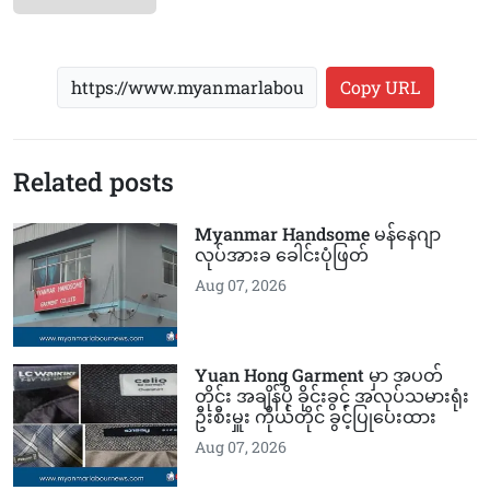
Copy URL
Related posts
Myanmar Handsome မန်နေဂျာ
လုပ်အားခ ခေါင်းပုံဖြတ်
Aug 07, 2026
Yuan Hong Garment မှာ အပတ်
တိုင်း အချိန်ပို ခိုင်းခွင့် အလုပ်သမားရုံး
ဦးစီးမှူး ကိုယ်တိုင် ခွင့်ပြုပေးထား
Aug 07, 2026