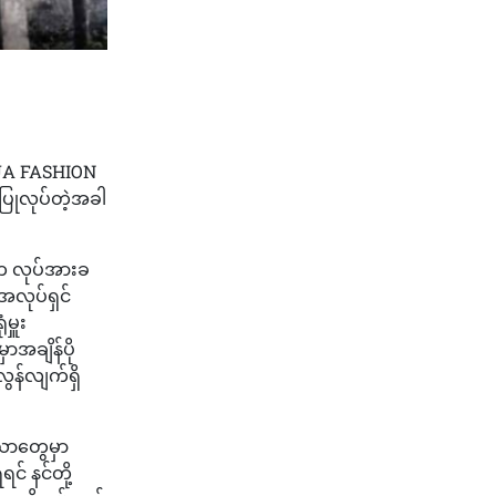
HUA FASHION
ပြုလုပ်တဲ့အခါ
ပါက လုပ်အားခ
လုပ်ရှင်
ှူး
ာအချိန်ပို
ွန်လျက်ရှိ
ီယာတွေမှာ
င် နင်တို့