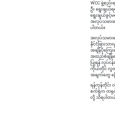
WCC ဖွဲ့စည်း
ဦး ရွေးချယ်ရ
ရွေးချယ်ခွင့
အလုပ်သမားတွေ
ပါတယ်။
အလုပ်သမားတွေ
နိုင်ငံခြားသား
အချိန်ပိုကြေးတ
အထည်စံချိန်တ
ပြုရန် လုပ်င
ကိုယ်တိုင် လွတ
အချက်တွေ ဖြေ
ရန်ကုန်တိုင်း 
စက်ရုံက တရုတ်
လို့ သိရပါတယ