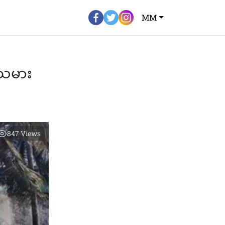
MM
သမား
847
Views