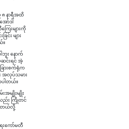
 ည ၈ နာရီအထိ
 အော်ဒါ
တီကြေးများကို
ခြင်း များ
ယ်။
းပါဘူး နောက်
င်းရင် အဲ့
ြားစက်ရုံက
်း အလုပ်သမား
ောပါတယ်။
းအမျိုးမျိုး
လည်း ကြိုတင်
တယ်လို့
်းရေးကော်မတီ