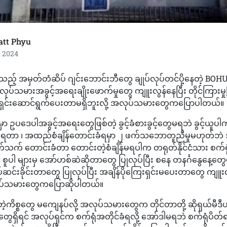
att Phyu
, 2024
ည့် အမှတ်တံဆိပ် ဂျင်းဘောင်းဘီတွေ ချုပ်လုပ်တင်ပို့နေတဲ့ BO
ုပ်သမားအခွင့်အရေးချိုးဖောက်မှုတွေ ကျူးလွန်နေပြီး တိုင်ကြားမှု
ရှင်းဆောင်ရွက်ပေးတာမရှိဘူးလို့ အလုပ်သမားတွေကပြောပါတယ်။
ဲမှာ ဥပဒေပါအခွင့်အရေးတွေဖြစ်တဲ့ ခွင့်ခံစားခွင့်တွေမရဘဲ ခွင့်ယူ
ရတာ ၊ အထည်စံချိန်တောင်းခံရမှာ ၂ ဖက်သဘောတူညီမှုမဟုတ်ဘဲ အ
 တောင်းခံတာ တောင်းတဲ့စံချိန်မရပါက တရုတ်နိုင်ငံသား စက်ရုံမ
် စူပါ များမှ အော်ဟစ်ဆဲဆိုတာတွေ ပြုလုပ်ပြီး စနေ တနင်္ဂနွေနေ့တွေမှ
်းခိုင်းတာတွေ ပြုလုပ်ပြီး အချိန်ပိုကြေးရှင်းမပေးတာတွေ ကျူးလ
ုပ်သမားတွေကပြောဆိုပါတယ်။
်တဲ့ကိစ္စတွေ မကျေနပ်လို့ အလုပ်သမားတွေက တိုင်တာတို့ ဆိုရှယ်မီဒ
တွေရှိရင် အလုပ်ရှင်က စက်ရုံအတိုင်ခံရလို့ အော်ဒါမရဘဲ စက်ရုံပိတ်ရရ