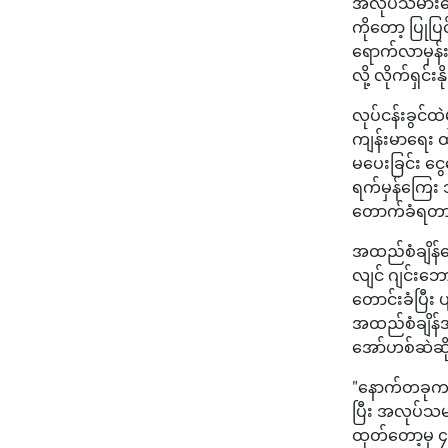
အလုပ်သမားတွ
ကိုတော့ ပြုပ
ရောက်လာမှန်းမ
လို့ လိုက်ရှင
လုပ်ငန်းခွင်ထဲ
ကျန်းမာရေး ထိ
မပေးခြင်း င
ရက်မှန်ကြေး 
တောက်ခံရတာဖ
အထည်စံချိန်တ
လျင် ဂျင်းဘေ
တောင်းခံပြီး
အထည်စံချိန်အရ
အော်ဟစ်ဆဲဆို
"နောက်တခုက 
ပြီး အလုပ်သမ
ထုတ်တော့မှ ၄