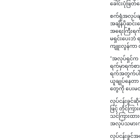
ခေါင်းပုံဖြတ
စက်ရုံအလုပ်ချ
အချိန်ပိုဆင်း
အရေးကြီးရက်မျ
မရှင်းပေးဘဲ 
ကျူးလွန်ကာ လ
"အလုပ်ရှင်က စန
ရက်မှာရက်စား
ရက်အတွက်ပါ 
ယူချုပ်နေတာ 
တွေကို ပေးမ
လုပ်ငန်းခွင်
ဖြင့် တိုင်က
သင်ကြားထားသေ
အလုပ်သမား
လုပ်ငန်းခွင်အ