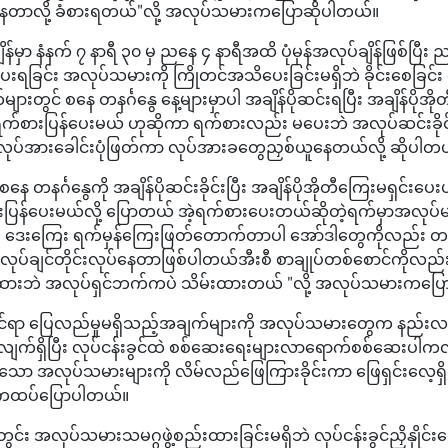
်နေတာလို့ ခံစားရတယ်"လို့ အလုပ်သမားကပြောဆိုပါတယ်။
ိန်မှာ နံနက် ၇ နာရီ ၃၀ မှ ညနေ ၄ နာရီအထိ ပုံမှန်အလုပ်ချိန်ဖြစ်ပြီး
ပေးရခြင်း အလုပ်သမားကို ကြိုတင်အသိပေးခြင်းမရှိဘဲ ခိုင်းစေခြင်း
ားတွင် စနေ တနင်္ဂနွေ နေ့များမှာပါ အချိန်ပိုဆင်းရပြီး အချိန်ပိုအို
ရက်စားပြန်ပေးမယ် ဟုဆိုကာ ရက်စားလည်း မပေးဘဲ အလုပ်ဆင်းခိုင်း
ုပ်အားခေါင်းပုံဖြတ်ကာ လုပ်အားခတွေညှစ်ယူနေတယ်လို့ ဆိုပါတ
ေ တနင်္ဂနွေကို အချိန်ပိုဆင်းခိုင်းပြီး အချိန်ပိုအိုတီကြေးမရှင်းပေ
ပြန်ပေးမယ်လို့ ပြောတယ် အဲ့ရက်စားပေးတယ်ဆိုတဲ့ရက်မှာအလုပ်မဆ
ဒေးကြေး ရက်မှန်ကြေးဖြတ်တောက်တာပါ အော်ဒါတွေကိုလည်း တခ
လုပ်ချင်တိုင်းလုပ်နေတာဖြစ်ပါတယ်အီးစီ စာချုပ်တစ်စောင်ကိုလည
ထားဘဲ အလုပ်ရှင်ဘက်ကပဲ သိမ်းထားတယ် "လို့ အလုပ်သမားကပြ
ဆိုင်ရာ ပြေလည်မှုမရှိသည့်အချက်များကို အလုပ်သမားတွေက နည်းလမ်
ြားလျက်ရှိပြီး လုပ်ငန်းခွင်ထဲ စစ်ဆေးရေးများလာရောက်စစ်ဆေးပါက
ာ အလုပ်သမားများကို လိမ်လည်ဖြေကြားခိုင်းကာ ဖြေရှင်းလေ့ရှိ
ကထပ်ပြောပါတယ်။
တွင်း အလုပ်သမားသမဂ္ဂဖွဲ့စည်းထားခြင်းမရှိဘဲ လုပ်ငန်းခွင်ညှိနှိုင