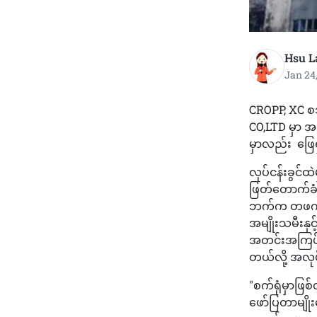
Hsu L
Jan 24
CROPP, XC စသ
CO,LTD မှာ အလ
မှာလည်း ဖြေ
လုပ်ငန်းခွင်ထ
ဖြတ်တောက်ခံ
ဘက်က တဖက်သက်
အမျိုးသမီးနှင့
အတင်းအကြပ်ဆင
တယ်လို့ အလ
"စက်ရုံမှာဖြစ
ဖော်ပြတာမျိုး