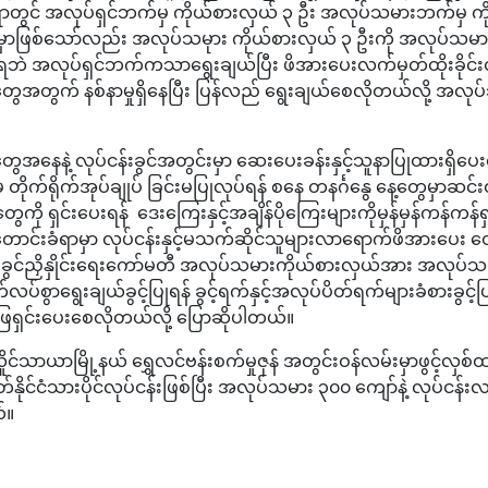
ရာတွင် အလုပ်ရှင်ဘက်မှ ကိုယ်စားလှယ် ၃ ဦး အလုပ်သမားဘက်မှ ကိ
မှာဖြစ်သော်လည်း အလုပ်သမုား ကိုယ်စားလှယ် ၃ ဦးကို အလုပ်သမား
်မရဘဲ အလုပ်ရှင်ဘက်ကသာရွေးချယ်ပြီး ဖိအားပေးလက်မှတ်ထိုးခိုင်
အတွက် နစ်နာမှုရှိနေပြီး ပြန်လည် ရွေးချယ်စေလိုတယ်လို့ အလ
အနေနဲ့ လုပ်ငန်းခွင်အတွင်းမှာ ဆေးပေးခန်းနှင့်သူနာပြုထားရှိပေး
မှ တိုက်ရိုက်အုပ်ချုပ် ခြင်းမပြုလုပ်ရန် စနေ တနင်္ဂနွေ နေ့တွေမှာဆင်
ွေကို ရှင်းပေးရန် ဒေးကြေးနှင့်အချိန်ပိုကြေးများကိုမှန်မှန်ကန်ကန်ရှ
ောင်းခံရာမှာ လုပ်ငန်းနှင့်မသက်ဆိုင်သူများလာရောက်ဖိအားပေး တေ
န်းခွင်ညှိနှိုင်းရေးကော်မတီ အလုပ်သမားကိုယ်စားလှယ်အား အလုပ်
်လပ်စွာရွေးချယ်ခွင့်ပြုရန် ခွင့်ရက်နှင့်အလုပ်ပိတ်ရက်များခံစားခွင့်ပ
ရှင်းပေးစေလိုတယ်လို့ ပြောဆိုပါတယ်။
လှိုင်သာယာမြို့နယ် ရွှေလင်ဗန်းစက်မှုဇုန် အတွင်းဝန်လမ်းမှာဖွင့်လှစ
နိုင်ငံသားပိုင်လုပ်ငန်းဖြစ်ပြီး အလုပ်သမား ၃၀၀ ကျော်နဲ့ လုပ်င
်။