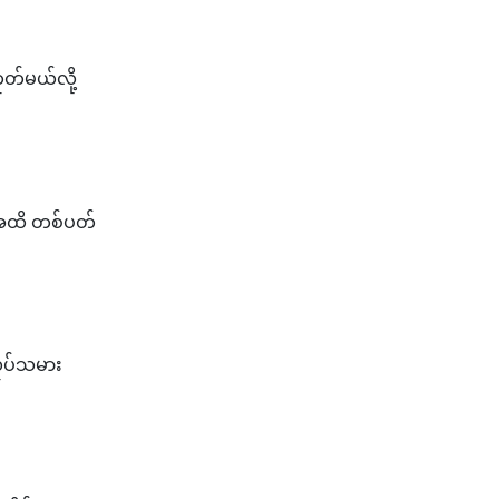
တ်မယ်လို့
ီအထိ တစ်ပတ်
လုပ်သမား