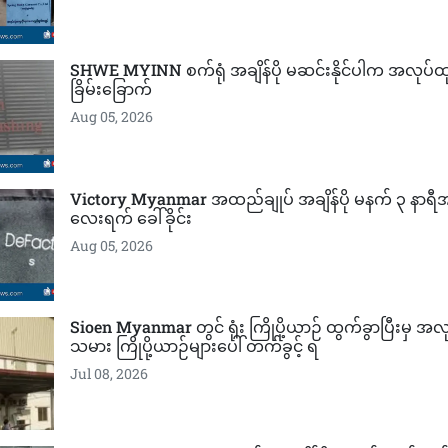
SHWE MYINN စက်ရုံ အချိန်ပို မဆင်းနိုင်ပါက အလုပ်ထု
ခြိမ်းခြောက်
Aug 05, 2026
Victory Myanmar အထည်ချုပ် အချိန်ပို မနက် ၃ နာရ
လေးရက် ခေါ်ခိုင်း
Aug 05, 2026
Sioen Myanmar တွင် ရုံး ကြိုပို့ယာဉ် ထွက်ခွာပြီးမှ အ
သမား ကြိုပို့ယာဉ်များပေါ် တက်ခွင့် ရ
Jul 08, 2026