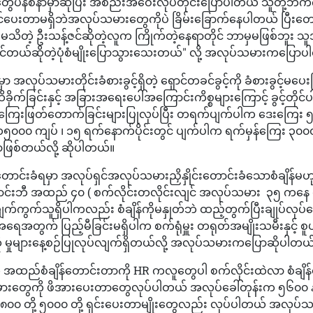
ေပဲနစ်နာမှာဆိုပြီး အစည်းအဝေးလုပ်တိုင်းပြောပါတယ် သူတို့ဘက
ြင်ပေးတာမရှိဘဲအလုပ်သမားတွေကိုပဲ ခြိမ်းခြောက်နေပါတယ် ပြီး
သိတဲ့ ဦးသန့်ဇင်ဆိုတဲ့လူက ကြိုက်တဲ့နေရာတိုင် ဘာမှမဖြစ်ဘူး သူအ
်းနိုင်တယ်ဆိုတဲ့ပုံစံမျိုးပြောသွားသေးတယ်" လို့ အလုပ်သမားကပြော
မှာ အလုပ်သမားတိုင်းခံစားခွင့်ရှိတဲ့ ရှောင်တခင်ခွင့်ကို ခံစားခွင့်မပေး
ခိုက်ခြင်းနှင့် အခြားအရေးပေါ်အကြောင်းကိစ္စများကြောင့် ခွင့်တိုင်
ွေကြေးဖြတ်တောက်ခြင်းများပြုလုပ်ပြီး တရက်ပျက်ပါက ဒေးကြေး 
၁၅၀၀၀ ကျပ် ၊ ၁၅ ရက်နောက်ပိုင်းတွင် ပျက်ပါက ရက်မှန်ကြေး ၃၀၀
ြစ်တယ်လို့ ဆိုပါတယ်။
ောင်းခံရမှာ အလုပ်ရှင်အလုပ်သမားညှိနှိုင်းတောင်းခံသောစံချိန်မ
ာင်းဘီ အထည် ၄၀ ( စက်လိုင်းတလိုင်းလျင် အလုပ်သမား ၃၅ ကနေ ၄
 ပျက်ကွက်သူရှိပါကလည်း စံချိန်ကိုမနှုတ်ဘဲ ထည့်တွက်ပြီးချုပ်လု
ေအတွက် ပြည့်မီခြင်းမရှိပါက စက်ရုံမှူး တရုတ်အမျိုးသမီးနှင့် စူပ
 မှုများနေ့စဉ်ပြုလုပ်လျက်ရှိတယ်လို့ အလုပ်သမားကပြောဆိုပါတယ
အထည်စံချိန်တောင်းတာကို HR ကလူတွေပါ စက်လိုင်းထဲလာ စံချိန
ားတွေကို ဖိအားပေးတာတွေလုပ်ပါတယ် အလုပ်ခေါ်တုန်းက ၅၆၀၀ နဲ့
၈၀၀ တို့ ၅၀၀၀ တို့ ရှင်းပေးတာမျိုးတွေလည်း လုပ်ပါတယ် အလု