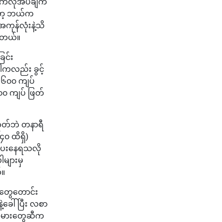
်ကလိုအပ်ချက်
တော့ ဘယ်က
ကုန်လုံးနဲ့သိ
ပါတယ်။
ခြင်း
ပါကလည်း ခွင့်
၅၆၀၀ ကျပ်
၀၀ ကျပ် ဖြတ်
ဟုတ်ဘဲ တနာရီ
၀ ထိရှိ)
ပ်ပေးနေရသလို
ါများမှ
်။
်တွေတောင်း
ခေါ်ပြီး လစာ
ပ်သမားတွေဆီက