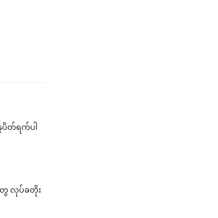
ွေပိတ်ရက်ပါ
ေ လုပ်ခတိုး