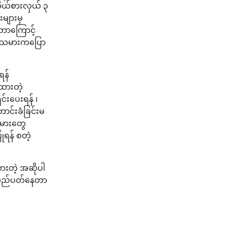
ုယ်စားလှယ် ၃
များမှ
းတာကြောင့်
ုပ်သမားကပြော
ရန်
းထားတဲ့
င်းပေးရန် ၊
ာင်းခံခြင်းမ
သမားတွေ
ြုရန် စတဲ့
်ထားတဲ့ အဆိုပါ
န်းလည်ပတ်နေတာ