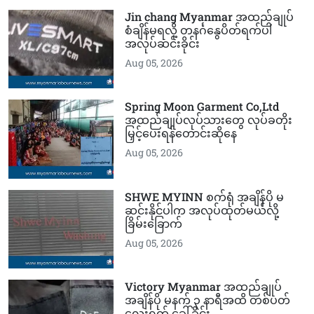
Jin chang Myanmar အထည်ချုပ်
စံချိန်မရလို့ တနင်္ဂနွေပိတ်ရက်ပါ
အလုပ်ဆင်းခိုင်း
Aug 05, 2026
Spring Moon Garment Co,Ltd
အထည်ချုပ်လုပ်သားတွေ လုပ်ခတိုး
မြှင့်ပေးရန်တောင်းဆိုနေ
Aug 05, 2026
SHWE MYINN စက်ရုံ အချိန်ပို မ
ဆင်းနိုင်ပါက အလုပ်ထုတ်မယ်လို့
ခြိမ်းခြောက်
Aug 05, 2026
Victory Myanmar အထည်ချုပ်
အချိန်ပို မနက် ၃ နာရီအထိ တစ်ပတ်
လေးရက် ခေါ်ခိုင်း