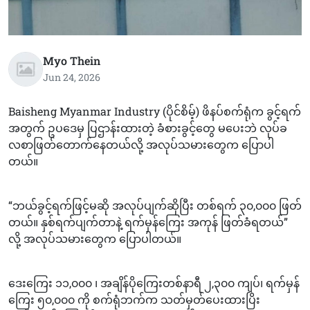
Myo Thein
Jun 24, 2026
Baisheng Myanmar Industry (ပိုင်စိမ့်) ဖိနပ်စက်ရုံက ခွင့်ရက်
အတွက် ဥပဒေမှ ပြဌာန်းထားတဲ့ ခံစားခွင့်တွေ မပေးဘဲ လုပ်ခ
လစာဖြတ်တောက်နေတယ်လို့ အလုပ်သမားတွေက ပြောပါ
တယ်။
“ဘယ်ခွင့်ရက်ဖြင့်မဆို အလုပ်ပျက်ဆိုပြီး တစ်ရက် ၃၀,၀၀၀ ဖြတ်
တယ်။ နှစ်ရက်ပျက်တာနဲ့ ရက်မှန်ကြေး အကုန် ဖြတ်ခံရတယ်”
လို့ အလုပ်သမားတွေက ပြောပါတယ်။
ဒေးကြေး ၁၁,၀၀၀ ၊ အချိန်ပိုကြေးတစ်နာရီ ၂,၃၀၀ ကျပ်၊ ရက်မှန်
ကြေး ၅၀,၀၀၀ ကို စက်ရုံဘက်က သတ်မှတ်ပေးထားပြိး