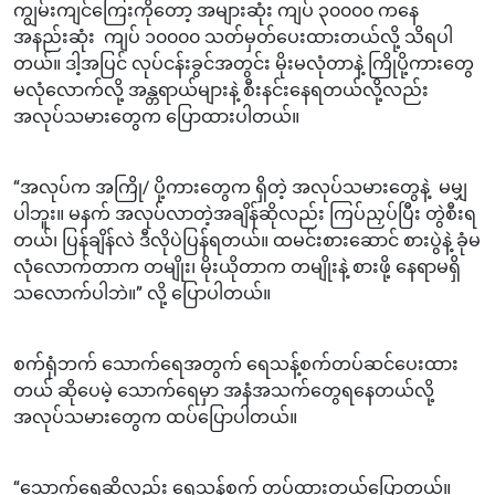
ကျွမ်းကျင်ကြေးကိုတော့ အများဆုံး ကျပ် ၃၀၀၀၀ ကနေ
အနည်းဆုံး ကျပ် ၁၀၀၀၀ သတ်မှတ်ပေးထားတယ်လို့ သိရပါ
တယ်။ ဒါ့အပြင် လုပ်ငန်းခွင်အတွင်း မိုးမလုံတာနဲ့ ကြိုပို့ကားတွေ
မလုံလောက်လို့ အန္တရာယ်များနဲ့ စီးနင်းနေရတယ်လို့လည်း
အလုပ်သမားတွေက ပြောထားပါတယ်။
“အလုပ်က အကြို/ ပို့ကားတွေက ရှိတဲ့ အလုပ်သမားတွေနဲ့ မမျှ
ပါဘူး။ မနက် အလုပ်လာတဲ့အချိန်ဆိုလည်း ကြပ်ညှပ်ပြီး တွဲစီးရ
တယ်၊ ပြန်ချိန်လဲ ဒီလိုပဲပြန်ရတယ်။ ထမင်းစားဆောင် စားပွဲနဲ့ ခုံမ
လုံလောက်တာက တမျိုး၊ မိုးယိုတာက တမျိုးနဲ့ စားဖို့ နေရာမရှိ
သလောက်ပါဘဲ။” လို့ ပြောပါတယ်။
စက်ရုံဘက် သောက်ရေအတွက် ရေသန့်စက်တပ်ဆင်ပေးထား
တယ် ဆိုပေမဲ့ သောက်ရေမှာ အနံအသက်တွေရနေတယ်လို့
အလုပ်သမားတွေက ထပ်ပြောပါတယ်။
“သောက်ရေဆိုလည်း ရေသန့်စက် တပ်ထားတယ်ပြောတယ်။