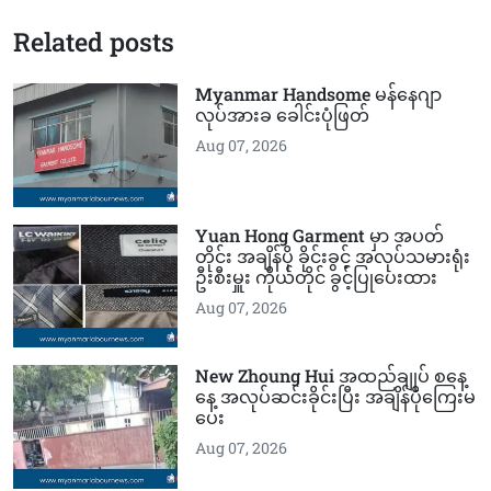
Related posts
Myanmar Handsome မန်နေဂျာ
လုပ်အားခ ခေါင်းပုံဖြတ်
Aug 07, 2026
Yuan Hong Garment မှာ အပတ်
တိုင်း အချိန်ပို ခိုင်းခွင့် အလုပ်သမားရုံး
ဦးစီးမှူး ကိုယ်တိုင် ခွင့်ပြုပေးထား
Aug 07, 2026
New Zhoung Hui အထည်ချုပ် စနေ့
နေ့ အလုပ်ဆင်းခိုင်းပြီး အချိန်ပိုကြေးမ
ပေး
Aug 07, 2026