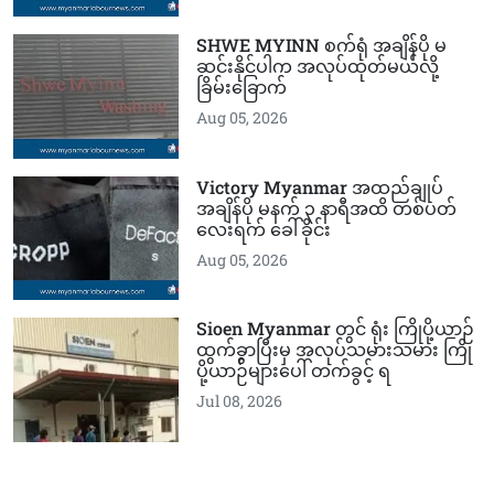
SHWE MYINN စက်ရုံ အချိန်ပို မ
ဆင်းနိုင်ပါက အလုပ်ထုတ်မယ်လို့
ခြိမ်းခြောက်
Aug 05, 2026
Victory Myanmar အထည်ချုပ်
အချိန်ပို မနက် ၃ နာရီအထိ တစ်ပတ်
လေးရက် ခေါ်ခိုင်း
Aug 05, 2026
Sioen Myanmar တွင် ရုံး ကြိုပို့ယာဉ်
ထွက်ခွာပြီးမှ အလုပ်သမားသမား ကြို
ပို့ယာဉ်များပေါ် တက်ခွင့် ရ
Jul 08, 2026