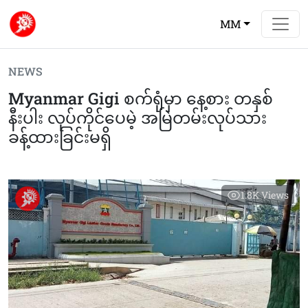
MM
NEWS
Myanmar Gigi စက်ရုံမှာ နေ့စား တနှစ်
နီးပါး လုပ်ကိုင်ပေမဲ့ အမြဲတမ်းလုပ်သား
ခန့်ထားခြင်းမရှိ
1.8K
Views