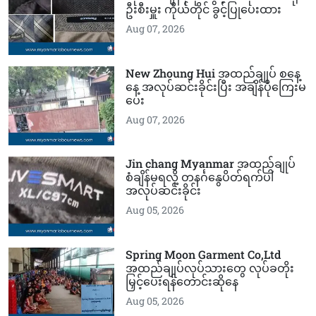
ဦးစီးမှူး ကိုယ်တိုင် ခွင့်ပြုပေးထား
Aug 07, 2026
New Zhoung Hui အထည်ချုပ် စနေ့
နေ့ အလုပ်ဆင်းခိုင်းပြီး အချိန်ပိုကြေးမ
ပေး
Aug 07, 2026
Jin chang Myanmar အထည်ချုပ်
စံချိန်မရလို့ တနင်္ဂနွေပိတ်ရက်ပါ
အလုပ်ဆင်းခိုင်း
Aug 05, 2026
Spring Moon Garment Co,Ltd
အထည်ချုပ်လုပ်သားတွေ လုပ်ခတိုး
မြှင့်ပေးရန်တောင်းဆိုနေ
Aug 05, 2026