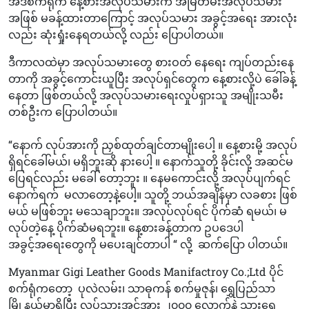
အဲဒီစက်ရုံက နေ့စားအလုပ်သမားက အမြဲတမ်းအလုပ်သမား
အဖြစ် မခန့်ထားတာကြောင့် အလုပ်သမား အခွင့်အရေး အားလုံး
လည်း ဆုံးရှုံးနေရတယ်လို့ လည်း ပြောပါတယ်။
ဒီကာလထဲမှာ အလုပ်သမားတွေ စားဝတ် နေရေး ကျပ်တည်းနေ
တာကို အခွင့်ကောင်းယူပြီး အလုပ်ရှင်တွေက နေ့စားလို့ပဲ ခေါ်ခန့်
နေတာ ဖြစ်တယ်လို့ အလုပ်သမားရေးလှုပ်ရှားသူ အမျိုးသမီး
တစ်ဦးက ပြောပါတယ်။
“နောက် လုပ်အားကို ညှစ်ထုတ်ချင်တာမျိုးပေါ့ ။ နေ့စားမို့ အလုပ်
ရှိရင်ခေါ်မယ်၊ မရှိဘူးဆို နားပေါ့ ။ နောက်သူတို့ ခိုင်းလို့ အဆင်မ
ပြေရင်လည်း မခေါ် တော့ဘူး ။ နေမကောင်းလို့ အလုပ်ပျက်ရင်
နောက်ရက် မလာတော့နဲ့ပေါ့။ သူတို့ ဘယ်အချိန်မှာ လခစား ဖြစ်
မယ် မဖြစ်ဘူး မသေချာဘူး။ အလုပ်လုပ်ရင် ပိုက်ဆံ ရမယ်၊ မ
လုပ်တဲ့နေ့ ပိုက်ဆံမရဘူး။ နေ့စားခန့်တာက ဥပဒေပါ
အခွင့်အရေးတွေကို မပေးချင်တာပါ “ လို့ ဆက်ပြော ပါတယ်။
Myanmar Gigi Leather Goods Manifactroy Co.;Ltd ပိုင်
စက်ရုံကတော့ ပုလဲလမ်း၊ သာဓုကန် စက်မှုဇုန်၊ ရွှေပြည်သာ
မြို့နယ်မှာရှိပြီး လုပ်သားအင်အား ၂၀၀၀ လောက်နဲ့ သားရေ