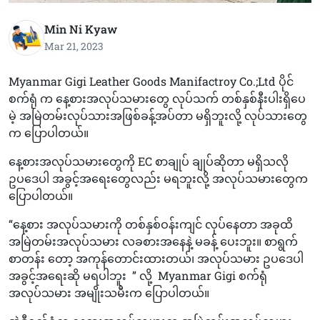
Min Ni Kyaw
Mar 21, 2023
Myanmar Gigi Leather Goods Manifactroy Co.;Ltd ပိုင်
စက်ရုံ က နေ့စားအလုပ်သမားတွေ လုပ်သက် တစ်နှစ်နီးပါးရှိပေ
မဲ့ အမြဲတမ်းလုပ်သားအဖြစ်ခန့်အပ်တာ မရှိဘူးလို့ လုပ်သားတွေ
က ပြောပါတယ်။
နေ့စားအလုပ်သမားတွေကို EC စာချုပ် ချုပ်ဆိုတာ မရှိသလို
ဥပဒေပါ အခွင့်အရေးတွေလည်း မရဘူးလို့ အလုပ်သမားတွေက
ပြောပါတယ်။
“နေ့စား အလုပ်သမားကို တစ်နှစ်ဝန်းကျင် လုပ်နေတာ အခုထိ
အမြဲတမ်းအလုပ်သမား လခစားအနေနဲ့ မခန့် ပေးဘူး။ စာရွက်
စာတန်း တော့ အကုန်တောင်းထားတယ်၊ အလုပ်သမား ဥပဒေပါ
အခွင့်အရေးဆို မရပါဘူး ” လို့ Myanmar Gigi စက်ရုံ
အလုပ်သမား အမျိုးသမီးက ပြောပါတယ်။