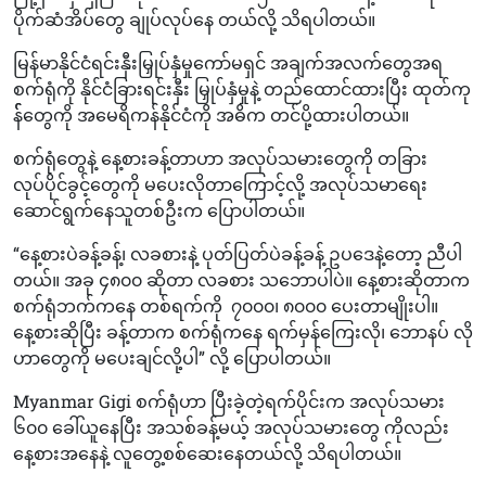
ပိုက်ဆံအိပ်တွေ ချုပ်လုပ်နေ တယ်လို့ သိရပါတယ်။
မြန်မာနိုင်ငံရင်းနှီးမြှုပ်နှံမှုကော်မရှင် အချက်အလက်တွေအရ
စက်ရုံကို နိုင်ငံခြားရင်းနှီး မြှုပ်နှံမှုနဲ့ တည်ထောင်ထားပြီး ထုတ်ကု
န််တွေကို အမေရိကန်နိုင်ငံကို အဓိက တင်ပို့ထားပါတယ်။
စက်ရုံတွေနဲ့ နေ့စားခန့်တာဟာ အလုပ်သမားတွေကို တခြား
လုပ်ပိုင်ခွင့်တွေကို မပေးလိုတာကြောင့်လို့ အလုပ်သမာရေး
ဆောင်ရွက်နေသူတစ်ဦးက ပြောပါတယ်။
“နေ့စားပဲခန့်ခန့်၊ လခစားနဲ့ ပုတ်ပြတ်ပဲခန့်ခန့် ဥပဒေနဲ့တော့ ညီပါ
တယ်။ အခု ၄၈၀၀ ဆိုတာ လခစား သဘောပါပဲ။ နေ့စားဆိုတာက
စက်ရုံဘက်ကနေ တစ်ရက်ကို ၇၀၀၀၊ ၈၀၀၀ ပေးတာမျိုးပါ။
နေ့စားဆိုပြီး ခန့်တာက စက်ရုံကနေ ရက်မှန်ကြေးလို၊ ဘောနပ် လို
ဟာတွေကို မပေးချင်လို့ပါ” လို့ ပြောပါတယ်။
Myanmar Gigi စက်ရုံဟာ ပြီးခဲ့တဲ့ရက်ပိုင်းက အလုပ်သမား
၆၀၀ ခေါ်ယူနေပြီး အသစ်ခန့်မယ့် အလုပ်သမားတွေ ကိုလည်း
နေ့စားအနေနဲ့ လူတွေ့စစ်ဆေးနေတယ်လို့ သိရပါတယ်။