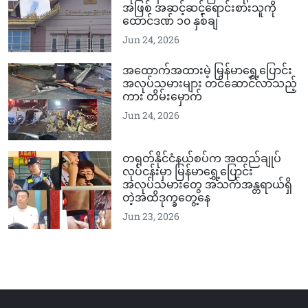
အဖြစ် အဆင့်ဆင့်ရောင်းစားသူကို
ထောင်ဒဏ် ၁၀ နှစ်ချ
Jun 24, 2026
အထောက်အထားမဲ့ မြန်မာရွှေ့ပြောင်း
အလုပ်သမားများ တင်ဆောင်လာသည့်
ကား တိမ်းမှောက်
Jun 24, 2026
တရုတ်နိုင်ငံနယ်စပ်က အထည်ချုပ်
လုပ်ငန်းမှာ မြန်မာရွှေ့ပြောင်း
အလုပ်သမားတွေ အသက်အန္တရာယ်ရှိ
တဲ့အထိဒုက္ခတွေ့နေ
Jun 23, 2026