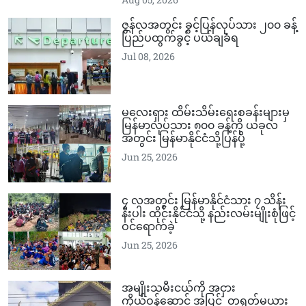
ဇွန်လအတွင်း ခွင့်ပြန်လုပ်သား ၂၀၀ ခန့်
ပြည်ပထွက်ခွင့် ပယ်ချခံရ
Jul 08, 2026
မလေးရှား ထိမ်းသိမ်းရေးစခန်းများမှ
မြန်မာလုပ်သား ၈၀၀ ခန့်ကို ယခုလ
အတွင်း မြန်မာနိုင်ငံသို့ပြန်ပို့
Jun 25, 2026
၄ လအတွင်း မြန်မာနိုင်ငံသား ၇ သိန်း
နီးပါး ထိုင်းနိုင်ငံသို့ နည်းလမ်းမျိုးစုံဖြင့်
ဝင်ရောက်ခဲ့
Jun 25, 2026
အမျိုးသမီးငယ်ကို အငှား
ကိုယ်ဝန်ဆောင် အပြင် တရုတ်မယား