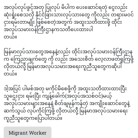
အလုပ်လုပ်ခွင့်အတု ပြုလုပ် မိပါက ပေးဆောင်ရတဲ့ ငွေလည်း
ဆုံးရှုံးစေသလို နိုင်ငံခြားသားလုပ်သားတွေ ကိုလည်း တရားမဝင်
ငှားရမ်းတာမျိုး ဖြစ်စေတဲ့အတွက် အထူးသတိထားဖို့ ထိုင်း
အလုပ်သမားဝန်ကြီးဌာနကသတိပေးထားပါ
တယ်။
မြန်မာလုပ်သားတွေအနေနဲ့လည်း ထိုင်းအလုပ်သမားဝန်ကြီးဌာန
က ကြေညာချက်တွေ ကို လည်း အသေးစိတ် လေ့လာဖတ်ရူကြဖို့
လိုတယ်လို့ မြန်မာအလုပ်သမားအရေးကူညီသူတွေကဆိုပါ
တယ်။
ဒါ့အပြင် ပါမစ်အတု မကိုင်မိစေဖို့ကို အထူးသတိထားထားပြီး
သူဌေးငှား ရမ်းပြီး ကျန့်ခေါက်(အလုပ်အသစ်ဝင်)မယ့်
အလုပ်သမားများအနေနဲ့ စိတ်ချမှန်ကန်တဲ့ အကျိုးဆောင်တွေနဲ့
ဆက်သွယ် လုပ်ကိုင်ကြဖို့ လိုတယ်လ်ို့ မြန်မာအလုပ်သမားရေး
ကူညီသူတွေကပြောပါတယ်။
Migrant Worker