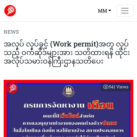
MM
NEWS
အလုပ် လုပ်ခွင့် (Work permit)အတု လုပ်
သည့် ဝက်ဆိုဒ်များအား သတိထားရန် ထိုင်း
အလုပ်သမားဝန်ကြီးဌာနသတိပေး
541
Views