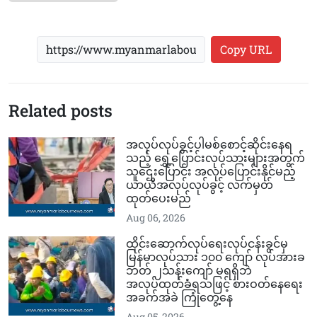
Copy URL
Related posts
အလုပ်လုပ်ခွင့်ပါမစ်စောင့်ဆိုင်းနေရ
သည့် ရွှေ့ပြောင်းလုပ်သားများအတွက်
သူဌေးပြောင်း အလုပ်ပြောင်းနိုင်မည့်
ယာယီအလုပ်လုပ်ခွင့် လက်မှတ်
ထုတ်ပေးမည်
Aug 06, 2026
ထိုင်းဆောက်လုပ်ရေးလုပ်ငန်းခွင်မှ
မြန်မာလုပ်သား ၁၀၀ ကျော် လုပ်အားခ
ဘတ် ၂သန်းကျော် မရရှိဘဲ
အလုပ်ထုတ်ခံရသဖြင့် စားဝတ်နေရေး
အခက်အခဲ ကြုံတွေ့နေ
Aug 05, 2026