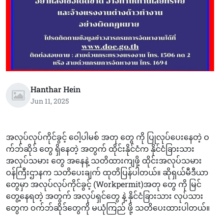
Hanthar Hein
Jun 11, 2025
အလုပ်လုပ်ကိုင်ခွင့် ဝေါ့ပါမစ် အတု တွေ ကို ပြုလုပ်ပေးနေတဲ့ ဝ
က်ဘ်ဆိုဒ် တွေ ရှိနေတဲ့ အတွက် ထိုင်းနိုင်ငံက နိုင်ငံခြားသား
အလုပ်သမား တွေ အနေနဲ့ သတိထားကျဖို့ ထိုင်းအလုပ်သမား
ဝန်ကြီးဌာနက သတိပေးချက် ထုတိပြန်ပါတယ်။ ဆိုရှယ်မီဒီယာ‌
တွေမှာ အလုပ်လုပ်ကိုင်ခွင့် (Workpermit)အတု တွေ ကို မြင်
တွေ့နေရတဲ့ အတွက် အလုပ်ရှင်တွေ နဲ့ နိုင်ငံခြားသား လုပ်သား
တွေက ဝက်ဘ်ဆိုဒ်တွေကို မယုံကြည် ဖို့ သတိပေးထားပါတယ်။