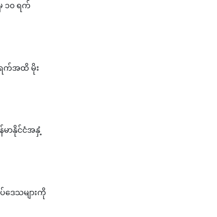
်မှ ၁၀ ရက်
 ရက်အထိ မိုး
မာနိုင်ငံအနှံ့
ယ်စပ်ဒေသများကို