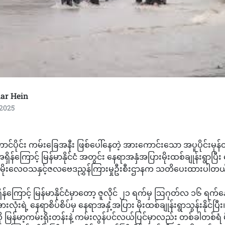
ar Hein
 2025
ောင်ပိုင်း ကမ်းခြေအနီး ဖြစ်ပေါ်နေတဲ့ အားကောင်းသော အပူပိုင်းမုန်တိ
ရှိန်ကြောင့် မြန်မာနိုင်ငံ အတွင်း နေရာအနှံအပြားမိုးထစ်ချုန်းရွာပ
ို့ မိုးလေဝသနှင့်ဇလဗေဒညွှန်ကြားမှုဦးစီးဌာနက သတိပေးထားပါတယ
အရှိန်ကြောင့်‎ မြန်မာနိုင်ငံမှာတော့ ဇူလိုင် ၂၁ ရက်မှ ဩဂုတ်လ ၁၆ ရက်န
ားလုံးရဲ့ နေရာစိပ်စိပ်မှ နေရာအနှံ့အပြား မိုးထစ်ချုန်းရွာသွန်းနိုင်
သလို မြန်မာ့ကမ်းရိုးတန်းနဲ့ ကမ်းလွန်ပင်လယ်ပြင်မှာလည်း တစ်ခါတစ်ရ