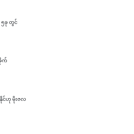
 ၅ခု တွင်
ိုက်
ုင်ဟု မိုးဇလ