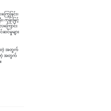
ီးကြွေခြင်း၊
၊ ကုန်းမြင့်
 လေကြောင်း
်ဆင်မှုများ
ုင်တဲ့ အတွက်
တဲ့ အတွက်
။