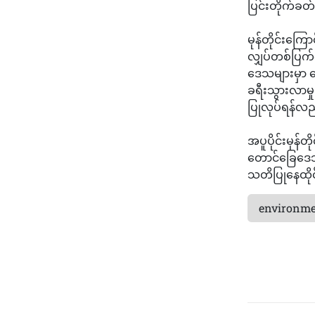
ပြင်းတိုက်ခတ်မ
‎မုန်တိုင်းကြော
လျှပ်တစ်ပြက်ရေက
ဒေသများမှာ နေ
ခရီးသွားလာမှု
ပြုလုပ်ရန်လ
အပူပိုင်းမုန်တိ
တောင်ခြေဒေသတ
သတိပြုနေထို
environme