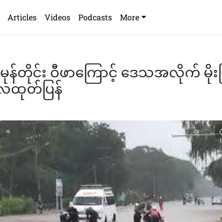
Articles
Videos
Podcasts
More
းမုန်တိုင်း ဝီဖာကြောင့် ဒေသအလိုက် မို
ဇလထုတ်ပြန်