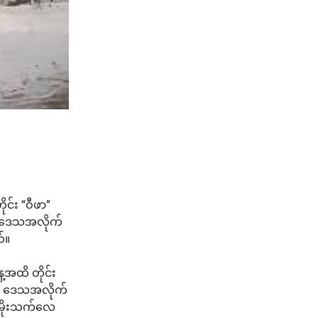
ုင်း “ဝီဖာ”
ြီး ဒေသအလိုက်
်။
ေ့အထိ တိုင်း
ပြီး၊ ဒေသအလိုက်
ံ မိုးသက်လေ