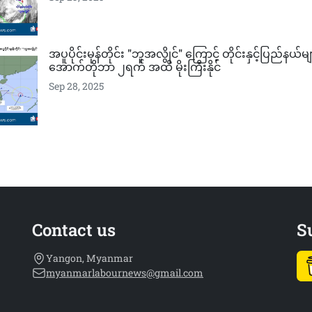
အပူပိုင်းမုန်တိုင်း "ဘူအလွိုင်" ကြောင့် တိုင်းနှင့်ပြည်နယ်မ
အောက်တိုဘာ ၂ရက် အထိ မိုးကြီးနိုင်
Sep 28, 2025
Contact us
S
Yangon, Myanmar
myanmarlabournews@gmail.com