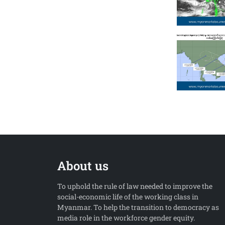
About us
To uphold the rule of law needed to improve the
social-economic life of the working class in
Myanmar. To help the transition to democracy as
media role in the workforce gender equity.