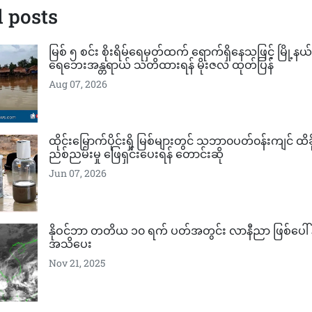
 posts
မြစ် ၅ စင်း စိုးရိမ်ရေမှတ်ထက် ရောက်ရှိနေသဖြင့် မြို့နယ်
ရေဘေးအန္တရာယ် သတိထားရန် မိုးဇလ ထုတ်ပြန်
Aug 07, 2026
ထိုင်းမြောက်ပိုင်းရှိ မြစ်များတွင် သဘာ၀ပတ်၀န်းကျင် ထိခ
ညစ်ညမ်းမှု ​ဖြေရှင်း​ပေးရန် ​တောင်းဆို
Jun 07, 2026
နိုဝင်ဘာ တတိယ ၁၀ ရက် ပတ်အတွင်း လာနီညာ ဖြစ်ပေါ် နိ
အသိပေး
Nov 21, 2025