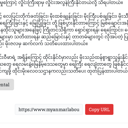
ှုကြောင့် လှိုင်းကြီးရာမှ လှိုင်းအလွန်ကြီးနိုင်တယ်လို့ သိရပါတယ်။
င့် လေပြင်းတိုက်ခတ်ခြင်း၊ မိုးထစ်ချုန်းခြင်း၊ မိုးကြီးပစ်ချခြင်း၊ မိုးသ
ြီးခြင်းနှင့် မြေပြိုခြင်း တို့ ဖြစ်ပွားနိုင်တာကြောင့် မြစ်ချောင်းအနီး
ထိုင်သူများအနေဖြင့် ကြိုတင်သိရှိကာ ရှောင်ရှားရန်၊ ရေကြောင်း၊
များမှာ သတိထားရန်၊ ဆည်မြောင်းနှင့် တာတမံများတွင် လိုအပ်တဲ့ ပြင
ည်း မိုးဇလမှ ဆက်လက် သတိပေးထားပါတယ်။
ုင်းဝီဖာရဲ့ အရှိန်ကြောင့် ထိုင်းနိုင်ငံမှာလည်း မိုးသည်ထန်စွာရွာသွန်းနိ
ွေ ရေလမ်းနဲ့မြေနိမ့်ဒေသတွေမှာ ရေကြီး ရေလျံတာတွေ ဖြစ်နိုင်
င်ကျဖို့ ထိုင်းမိုးလေဝသဌာနကလည်းသတိပေး ထုတ်ပြန်ထားပါတယ်
ntal
Copy URL