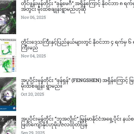
တိုင်ဖွန်းမုန်တိုင်း “ခန့်မေဂီ” အရှိန်ကြောင့် နိုဝင်ဘာ ၈ ရက
အတွင်း မိုးထစ်ချုန်းရွာမည်ဟုဆို
Nov 06, 2025
တိုင်းဒေသကြီးနှင့်ပြည်နယ်များတွင် နိုဝင်ဘာ ၄ ရက်မှ ၆
ကြီးမည်
Nov 04, 2025
အပူပိုင်းမုန်တိုင်း “ဖန်ရှန်” (FENGSHEN) အရှိန်ကြောင့် မြန်
မိုးထစ်ချုန်း ရွာမည်။
Oct 20, 2025
အပူပိုင်းမုန်တိုင်း “ဘူအလွိုင်” မြန်မာနိုင်ငံအရှေ့ပိုင်း န
ဖြတ်ကျော်နိုင်ဟုမိုး/ဇလထုတ်ပြန်
Sep 29, 2025