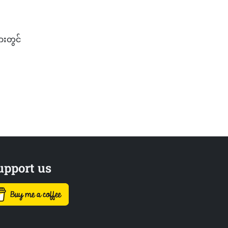
ျားတွင်
upport us