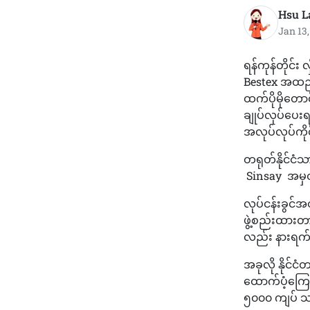
Hsu L
Jan 13
ရန်ကုန်တိုင်း
Bestex အထည်ခ
ထက်ပိုမိုတောင
ချုပ်လုပ်ပေးရ
အလုပ်လုပ်ကိ
တရုတ်နိုင်ငံသ
Sinsay အမှတ
လုပ်ငန်းခွင်အ
ဖွဲ့စည်းထား
လည်း နားရက်မ
အခုလို နိုင်
ထောက်ပံ့ကြေး
၅၀၀၀ ကျပ် 