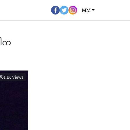
MM
ပါက
1.1K
Views