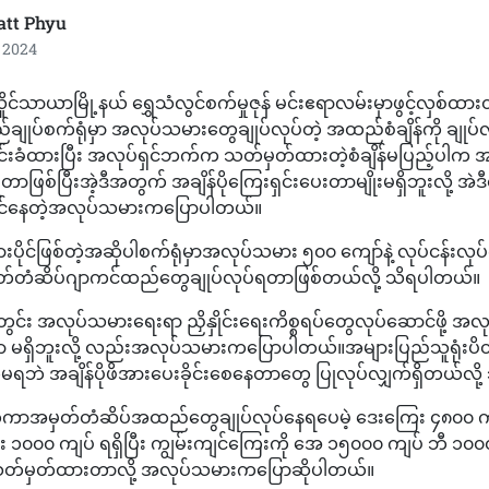
att Phyu
, 2024
 လှိုင်သာယာမြို့နယ် ရွှေသံလွင်စက်မှုဇုန် မင်းဧရာလမ်းမှာဖွင့်လှစ်
ျုပ်စက်ရုံမှာ အလုပ်သမားတွေချုပ်လုပ်တဲ့ အထည်စံချိန်ကို ချုပ်လု
်းခံထားပြီး အလုပ်ရှင်ဘက်က သတ်မှတ်ထားတဲ့စံချိန်မပြည့်ပါက အချိ
တာဖြစ်ပြီးအဲ့ဒီအတွက် အချိန်ပိုကြေးရှင်းပေးတာမျိုးမရှိဘူးလို့ အဲဒီ
ုင်နေတဲ့အလုပ်သမားကပြောပါတယ်။
ားပိုင်ဖြစ်တဲ့အဆိုပါစက်ရုံမှာအလုပ်သမား ၅၀၀ ကျော်နဲ့ လုပ်ငန်းလုပ်
်တံဆိပ်ဂျာကင်ထည်တွေချုပ်လုပ်ရတာဖြစ်တယ်လို့ သိရပါတယ်။
တွင်း အလုပ်သမားရေးရာ ညှိနှိုင်းရေးကိစ္စရပ်တွေလုပ်ဆောင်ဖို့ အ
တာ မရှိဘူးလို့ လည်းအလုပ်သမားကပြောပါတယ်။အများပြည်သူရုံးပိ
ရဘဲ အချိန်ပိုဖိအားပေးခိုင်းစေနေတာတွေ ပြုလုပ်လျှက်ရှိတယ်လို
ငံတကာအမှတ်တံဆိပ်အထည်တွေချုပ်လုပ်နေရပေမဲ့ ဒေးကြေး ၄၈၀၀ ကျပ
 ၁၀၀၀ ကျပ် ရရှိပြီး ကျွမ်းကျင်ကြေးကို အေ ၁၅၀၀၀ ကျပ် ဘီ ၁၀၀၀
သတ်မှတ်ထားတာလို့ အလုပ်သမားကပြောဆိုပါတယ်။