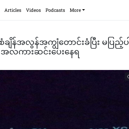
Articles
Videos
Podcasts
More
ျိန်အလွန်အကျွံတောင်းခံပြီး မပြည့်
ပို အလကားဆင်းပေးနေရ