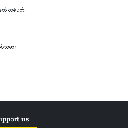
ီအထိ တစ်ပတ်
လုပ်သမား
upport us