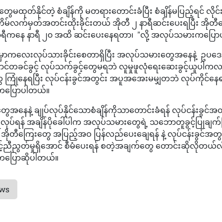
မထုတ်နိုင်တဲ့ စံချိန်ကို မတရားတောင်းခံပြီး စံချိန်မပြည့်ရင် လို
ိမ်လက်မှတ်အတင်းထိုးခိုင်းတယ် အိုတီ ၂ နာရီဆင်းပေးရပြီး အိုတ
ရီကနေ နာရီ ၂၀ အထိ ဆင်းပေးနေရတာ၊ "လို့ အလုပ်သမားကပြေ
ထဲမှာကလေးလုပ်သားခိုင်းစေတာရှိပြီး အလုပ်သမားတွေအနေနဲ့ ဥပဒ
ောင်တခင်ခွင့် လုပ်သက်ခွင့်တွေမရဘဲ လူမှုဖူလုံရေးဆေးခွင့်ယူပါက
ြုံနေရပြီး လုပ်ငန်းခွင်အတွင်း အပူအအေးမမျှတဘဲ လုပ်ကိုင်နေ
ကပြောပါတယ်။
နေနဲ့ ချုပ်လုပ်နိုင်သောစံချိန်ကိုသာတောင်းခံရန် လုပ်ငန်းခွင်အတွ
ုလုပ်ရန် အချိန်ပိုခေါ်ပါက အလုပ်သမားတွေရဲ့ သဘောတူခွင့်ပြုချက်
 အိုတီကြေးတွေ အပြည့်အဝ ပြန်လည်ပေးချေရန် နဲ့ လုပ်ငန်းခွင်အတွ
့်ညီညွတ်မှုရှိအောင် စီမံပေးရန် စတဲ့အချက်တွေ တောင်းဆိုလိုတယ်လို
ပြောဆိုပါတယ်။
ews