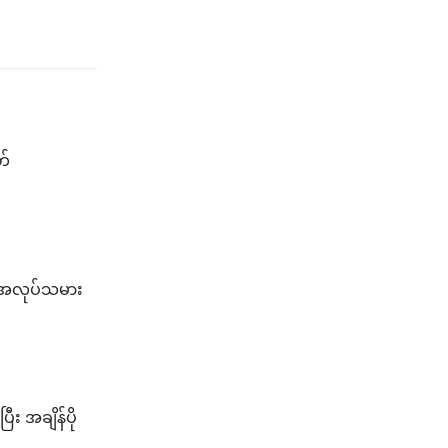
တ်
့် အလုပ်သမား
း အချိန်ပို