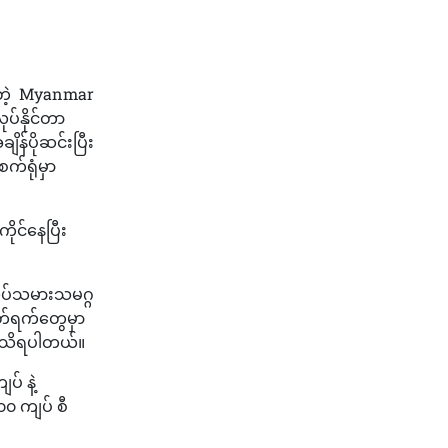
ထားတဲ့ Myanmar
ပ်နိုင်တာ
န်ပိုဆင်းပြီး
စက်ရုံမှာ
ကိုင်နေပြီး
လုပ်သမားသမဂ္ဂ
တ်ရက်တွေမှာ
့ သိရပါတယ်။
် နဲ့
၀ ကျပ် စီ