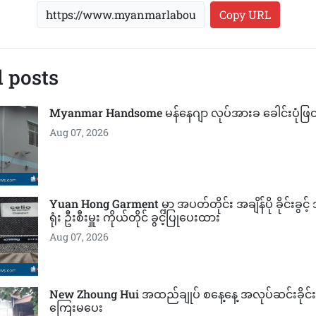
Copy URL
 posts
Myanmar Handsome မန်နေဂျာ လုပ်အားခ ခေါင်းပုံဖြ
Aug 07, 2026
Yuan Hong Garment မှာ အပတ်တိုင်း အချိန်ပို ခိုင်းခွင
ရုံး ဦးစီးမှူး ကိုယ်တိုင် ခွင့်ပြုပေးထား
Aug 07, 2026
New Zhoung Hui အထည်ချုပ် စနေ့နေ့ အလုပ်ဆင်းခိုင်းပြီ
ကြေးမပေး