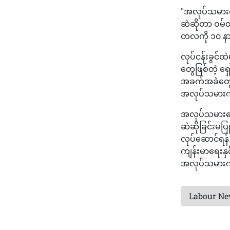
"အလုပ်သမားတွေ
ဆဲဆိုတာ ဝမ်တ
တလကို ၁၀ နာ
လုပ်ငန်းခွင်
တွေဖြစ်တဲ့ ရှ
အခက်အခဲတွေ က
အလုပ်သမား
အလုပ်သမားတွေအ
ဆဲဆိုခြင်းမပြ
လုပ်ဆောင်ရန်
ကျန်းမာရေးနှင
အလုပ်သမားက
Labour N