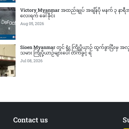
Victory Myanmar အထည်ချုပ် အချိန်ပို မနက် ၃ နာရ
လေးရက် ခေါ်ခိုင်း
Aug 05, 2026
Sioen Myanmar တွင် ရုံး ကြိုပို့ယာဉ် ထွက်ခွာပြီးမှ အ
သမား ကြိုပို့ယာဉ်များပေါ် တက်ခွင့် ရ
Jul 08, 2026
Contact us
S