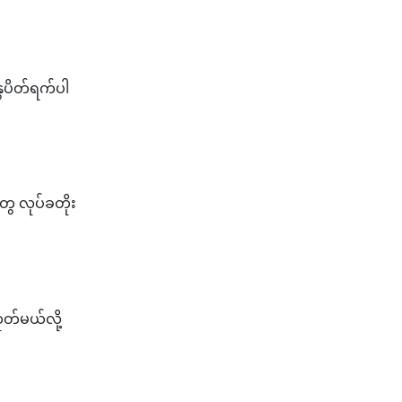
ွေပိတ်ရက်ပါ
ေ လုပ်ခတိုး
တ်မယ်လို့