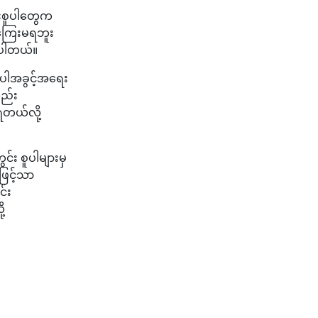
င်းစူပါတွေက
ီကြေးမရဘူး
ာပါတယ်။
ေပါအခွင့်အရေး
လည်း
ရတယ်လို့
င်း စူပါများမှ
ဖြင့်သာ
င်း
့