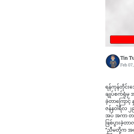
Tin T
Feb 07
ရန်ကုန်တိုင်
ချုပ်စက်ရုံမ
ခဲ့တာကြောင့်
ဇန်နဝါရီလ ၂၉
အပ် အကာ တပ်
ဖြစ်ပွားခဲ့
“ညီမတို့က အလ