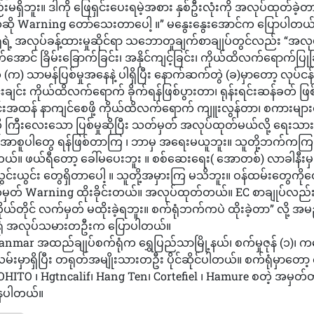
းမရှိဘူး။ ဒါကို ဖြေရှင်းပေးရမဲ့အစား နှစ်ဦးလုံးကို အလုပ်ထုတ်ခဲ့တ
ု Warning တော်သေးတာပေါ့ ။” မနွေးနွေးအောင်က ပြောပါတယ်
ံရဲ့ အလုပ်ခန့်ထားမှုဆိုင်ရာ သဘောတူချက်စာချုပ်တွင်လည်း “အလုပ
ုက်အောင် ခြိမ်းခြောက်ခြင်း၊ အနိုင်ကျင့်ခြင်း၊ ကိုယ်ထိလက်ရောက်ပြုခ
က) သာမန်ပြစ်မှုအနေနဲ့ ပါရှိပြီး နောက်ဆက်တွဲ (ခ)မှာတော့ လုပ်ငန်
းချင်း ကိုယ်ထိလက်ရောက် ခိုက်ရန်ဖြစ်ပွားတာ၊ ရုန်းရင်းဆန်ခတ် ဖြ
းအထန် နာကျင်စေဖို့ ကိုယ်ထိလက်ရောက် ကျူးလွန်တာ၊ စကားများရန်
 ကြီးလေးသော ပြစ်မှုဆိုပြီး သတ်မှတ် အလုပ်ထုတ်မယ်လို့ ရေး
 အောစူပါတွေ ရန်ဖြစ်တာကြ ၊ ဘာမှ အရေးမယူဘူး။ သူတို့ဘက်ကကြ အ
်။ ဖယ်ရီတော့ ခေါ်မပေးဘူး ။ စစ်ဆေးရေး( အောတစ်) လာခါနီးမှ 
င်းယွင်း တွေရှိတာပေါ့ ။ သူတို့အမှားကြ မသိဘူး။ ဝန်ထမ်းတွေကိုတ
တ် Warning ထိုးခိုင်းတယ်။ အလုပ်ထုတ်တယ်။ EC စာချုပ်လည်
ယ်တိုင် လက်မှတ် မထိုးခဲ့ရဘူး။ စက်ရုံဘက်ကပဲ ထိုးခဲ့တာ” လို့ အမ
ရုံ အလုပ်သမားတဦးက ပြောပါတယ်။
mar အထည်ချုပ်စက်ရုံက ရွှေပြည်သာမြို့နယ်၊ စက်မှုဇုန် (၁)၊ က
်းမှာရှိပြီး တရုတ်အမျိုးသားတဦး ပိုင်ဆိုင်ပါတယ်။ စက်ရုံမှာတော
MOHITO ၊ Hgtncalif၊ Hang Ten၊ Cortefiel ၊ Hamure စတဲ့ အမှတ်တ
်နေပါတယ်။