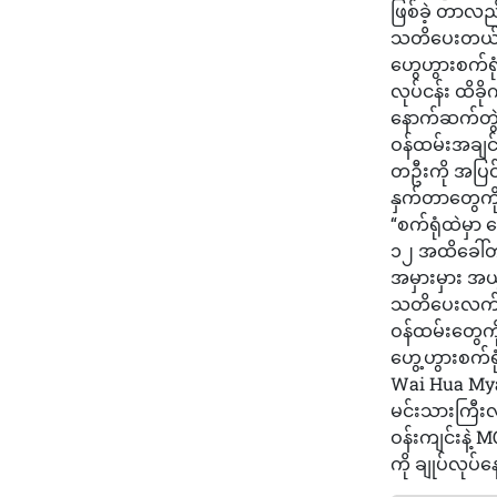
ဖြစ်ခဲ့ တာလည်
သတိပေးတယ်ဆိ
ဟွေဟွားစက်ရု
လုပ်ငန်း ထိခိ
နောက်ဆက်တွဲ (
ဝန်ထမ်းအချင်
တဦးကို အပြင်
နှက်တာတွေကို
“စက်ရုံထဲမှာ
၁၂ အထိခေါ်တယ
အမှားမှား အယွ
သတိပေးလက်မှ
ဝန်ထမ်းတွေကို
ဟွေ့ဟွားစက်
Wai Hua Myan
မင်းသားကြီးလမ
ဝန်းကျင်းနဲ့ 
ကို ချုပ်လုပ