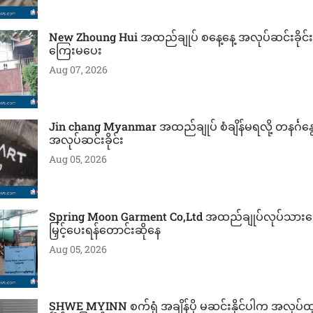
New Zhoung Hui အထည်ချုပ် စနေ့နေ့ အလုပ်ဆင်းခိုင်းပြီ
ကြေးမပေး
Aug 07, 2026
Jin chang Myanmar အထည်ချုပ် စံချိန်မရလို့ တနင်္ဂန
အလုပ်ဆင်းခိုင်း
Aug 05, 2026
Spring Moon Garment Co,Ltd အထည်ချုပ်လုပ်သားတွ
မြှင့်ပေးရန်တောင်းဆိုနေ
Aug 05, 2026
SHWE MYINN စက်ရုံ အချိန်ပို မဆင်းနိုင်ပါက အလုပ်ထု