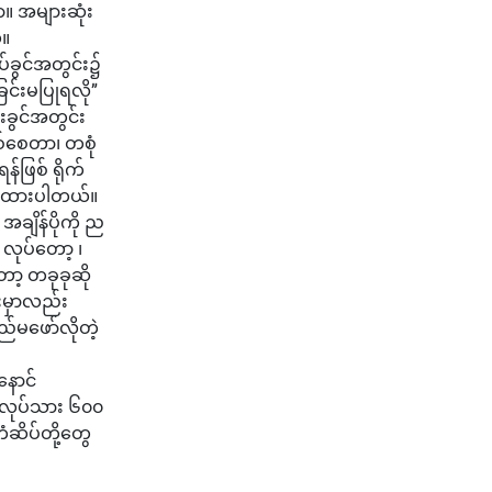
ာ။ အများဆုံး
။
်ခွင်အတွင်း၌
ြင်းမပြုရလို”
းခွင်အတွင်း
စ်စေတာ၊ တစုံ
ဖြစ် ရိုက်
သားထားပါတယ်။
ချိန်ပိုကို ည
လုပ်တော့ ၊
ော့ တခုခုဆို
းမှာလည်း
ည်မဖော်လိုတဲ့
နောင်
့ လုပ်သား ၆၀၀
ံဆိပ်တို့တွေ