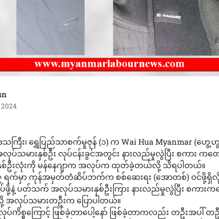
un
, 2024
းဒေသကြီး၊ ရွှေပြည်သာစက်မှုဇုန် (၁) က Wai Hua Myanmar (ဟွေ
ှ အလုပ်သမားနှစ်ဦး လုပ်ငန်းခွင်အတွင်း နားလည်မှုလွဲပြီး စကား က
 နှစ်ဦးလုံးကို မန်နေဂျာက အလုပ်က ထုတ်ခဲ့တယ်လို့ သိရပါတယ်။
 ရက်မှာ ကုန်အမှတ်တံဆိပ်ဘက်က စစ်ဆေးရး (အောတစ်) ဝင်ဖို့ရှိလိ
ဖို့နဲ့ ပတ်သက် အလုပ်သမားနှစ်ဦးကြား နားလည်မှုလွဲပြီး စက
တာလို့ အလုပ်သမားတဦးက ပြောပါတယ်။
ုပ်ကိစ္စကြောင့် ဖြစ်ခဲ့တာပေါ့နော် ဖြစ်ခဲ့တာကလည်း တဦးအပါ် တဦ