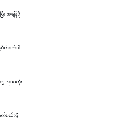
း အချိန်ပို
ွေပိတ်ရက်ပါ
ေ လုပ်ခတိုး
တ်မယ်လို့