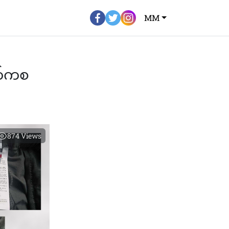
MM
က်ကစ
874
Views