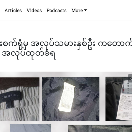
Articles
Videos
Podcasts
More
ားစက်ရုံမှ အလုပ်သမားနှစ်ဦး ကတော
ှ အလုပ်ထုတ်ခံရ