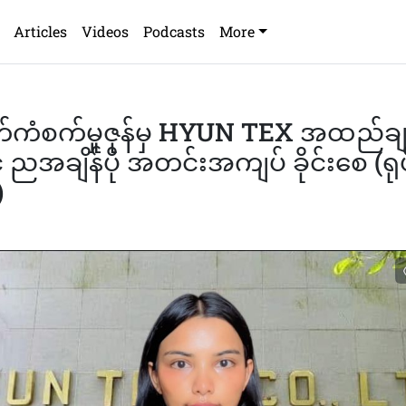
Articles
Videos
Podcasts
More
က်ကံစက်မှုဇုန်မှ HYUN TEX အထည်ချုပ
 ညအချိန်ပို အတင်းအကျပ် ခိုင်းစေ (ရု
)