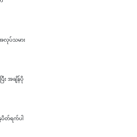
တ်
့် အလုပ်သမား
း အချိန်ပို
ွေပိတ်ရက်ပါ