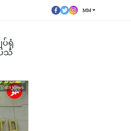
MM
်ရုံ
ပ်သံ
419
Views