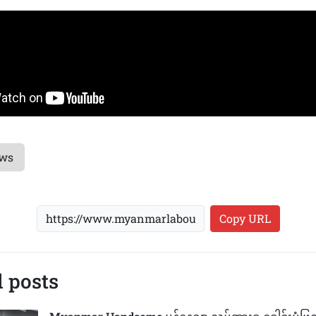
ews
Copy URL
 posts