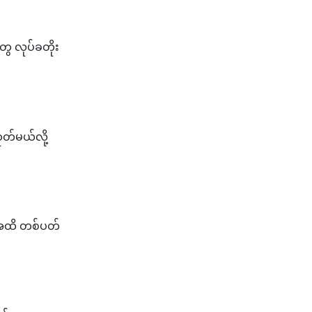
ေ လုပ်ခတိုး
တ်မယ်လို့
ီအထိ တစ်ပတ်