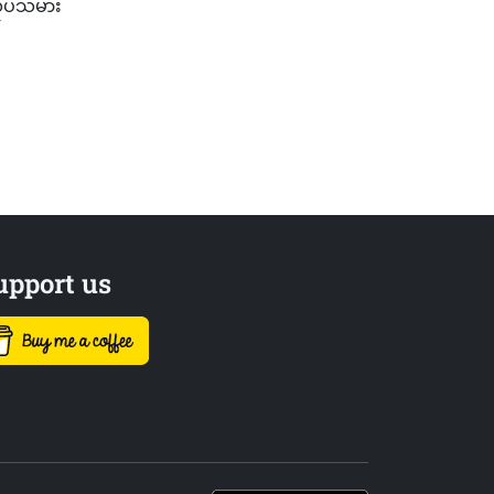
လုပ်သမား
upport us