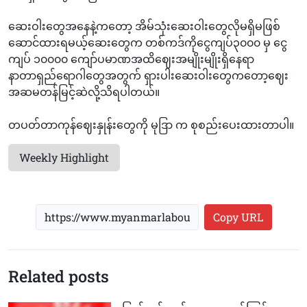
ဆေးဝါးတွေအနေနဲ့ကတော့ အိမ်သုံးဆေးဝါးတွေလိုမရှိမဖြစ်
ဆောင်ထားရမယ့်ဆေးတွေက တစ်ကဒ်ကိုငွေကျပ်၃၀၀၀ မှ ငွေ
ကျပ် ၁၀၀၀၀ ကျော်ပမာဏအထိဈေးအမျိုးမျိုးရှိနေရာ
နာတာရှည်ရောဂါတွေအတွက် ရှားပါးဆေးဝါးတွေကတော့‌ဈေး
အဆမတန်မြင့်ဆဲလို့သိရပါတယ်။
တပတ်တာကုန်ဈေးနှုန်းတွေကို မုဒြာ က စုစည်းပေးထားတာပါ။
Weekly Highlight
Copy URL
Related posts