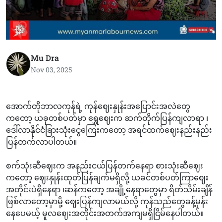
Mu Dra
Nov 03, 2025
အောက်တိုဘာလကုန်ရဲ့ ကုန်ဈေးနှုန်းအပြောင်းအလဲတွေ
ကတော့ ယခုတစ်ပတ်မှာ ရွှေဈေးက ဆက်တိုက်ပြန်ကျလာရာ ၊
ဒေါ်လာနိုင်ငံခြားသုံးငွေကြေးကတော့ အရင်ထက်ဈေးနည်းနည်း
ပြန်တက်လာပါတယ်။
စက်သုံးဆီဈေးက အနည်းငယ်ပြန်တက်နေရာ စားသုံးဆီဈေး
ကတော့ ဈေးနှုန်းထုတ်ပြန်ချက်မရှိလို့ ယခင်တစ်ပတ်ကြာဈေး
အတိုင်းပဲရှိနေရာ ၊ဆန်ကတော့ အချို့နေရာတွေမှာ ရိတ်သိမ်းချိန်
ဖြစ်လာတော့မှာမို့ ဈေးပြန်ကျလာမယ်လို့ ကုန်သည်တွေခန့်မှန်း
နေပေမယ့် မူလဈေးအတိုင်းအတက်အကျမရှိငြိမ်နေပါတယ်။