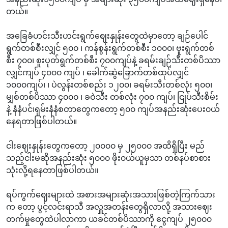
တယ်။
အခြေခံဟင်းသီးဟင်းရွက်ဈေးနှုန်းတွေထဲမှာတော့ ချဉ်ပေါင်
ရွက်တစ်စီးလျှင် ၅၀၀ ၊ ကန်စွန်းရွက်တစ်စီး ၁၀၀၀၊ ဗူးရွက်တစ်
စီး ၇၀၀၊ စူးပုတ်ရွက်တစ်စီး ၇၀၀ကျပ်နဲ့ ခရမ်းချဉ်သီးတစ်ပိဿာ
လျှင်ကျပ် ၄၀၀၀ ကျပ် ၊ ခေါက်ဆွဲခြောက်တစ်ထုပ်လျှင်
၁၀၀၀ကျပ်၊ ၊ ပဲလွန်းတစ်စည်း ၁၂၀၀၊ ခရမ်းသီးတစ်လုံး ၅၀၀၊
မျှစ်တစ်ပိဿာ ၄၀၀၀ ၊ ခဝဲသီး တစ်လုံး ၇၀၀ ကျပ်၊ ငြုပ်သီးစိမ်း
နဲ့ နံနံပင်၊ရှမ်းနံနံစတာတွေကတော့ ၅၀၀ ကျပ်အနည်းဆုံးပေး၀ယ်
နေရတာဖြစ်ပါတယ်။
ငါးဈေးနှုန်းတွေကတော့ ၂၀၀၀၀ မှ ၂၅၀၀၀ အထိရှိပြီး မည်
သည့်ငါးမဆိုအနည်းဆုံး ၅၀၀၀ ဖိုး၀ယ်ယူမှသာ တစ်နပ်စာစား
သုံးလို့ရနေတာဖြစ်ပါတယ်။
ရပ်ကွက်ဈေးများထဲ အစားအများဆုံးအသားဖြစ်တဲ့ကြက်သား
က တော့ ပွင့်လင်းရာသီ အလှူအတန်းတွေရှိလာလို့ အသားဈေး
တက်မှုတွေထဲပါလာကာ ယခင်တစ်ပိဿာကို ငွေကျပ် ၂၅၀၀၀