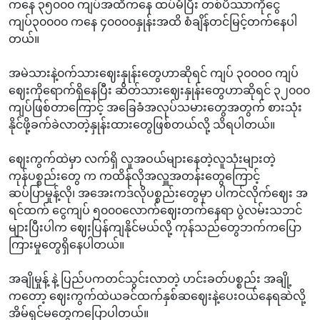
ကနေ ၃၅၀၀၀ ကျပ်အထိကနေ ထပ်မံပြီး တစ်ပိဿာကိုငွေ
ကျပ်၃၀၀၀၀ ကနေ ၄၀၀၀၀နှုန်းအထိ စံချိန်တင်မြင့်တက်နေပါ
တယ်။
အမဲသားနဲ့၀က်သားဈေးနှုန်းတွေဟာဆိုရင် ကျပ် ၃၀၀၀၀ ကျပ်
ဈေးကိုရောက်ရှိနေပြီး ဆိတ်သားဈေးနှုန်းတွေဟာဆိုရင် ၃၂၀၀၀
ကျပ်ဖြစ်တာကြောင့် အခြေခံအလုပ်သမားတွေအတွက် စားသုံး
နိုင်ဖို့ခက်ခဲလာတဲ့နှုန်းထားတွေဖြစ်တယ်လို့ သိရပါတယ်။
ဈေးကွက်ထဲမှာ လက်ရှိ လူအဝယ်များနေတဲ့လူသုံးများတဲ့
ကုန်ပစ္စည်းတွေ က ကထိန်လိုအလှူအတန်းတွေကြောင့်
ဆပ်ပြာမှုန့်လို၊ အအေးကဒ်လိုပစ္စည်းတွေမှာ ပါကင်လိုက်ဈေး အ
ရင်ထက် ‌ငွေကျပ် ၅၀၀၀လောက်ဈေးတက်နေရာ ပွဲလမ်းသဘင်
များပြီးပါက ဈေးပြန်ကျနိုင်မယ်လို့ ကုန်သည်တွေဘက်ကပြော
ကြားမှုတွေရှိနေပါတယ်။
အချိုမှုန့် နဲ့ ပြည်ပကတင်သွင်းလာတဲ့ ဟင်းခတ်ပစ္စည်း အချို့
ကတော့ ဈေးကွက်ထဲယခင်ထက်နှစ်ဆဈေးနဲ့ပေးဝယ်နေရဆဲလို့
အိမ်ရှင်မတွေကပြောပါတယ်။