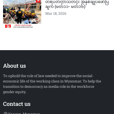
တစ်ပတ်တာသတင်း အနှစ်ချုပ်ဖော်ပြ
ချက် (မတ်၁၁-‌‌ မတ်၁၆)
Mar 18, 2026
About us
To uphold the rule of law needed to improve the social-
economic life of the working class in Myanmar. To help the
transition to democracy as media role in the workforce
gender equity.
Contact us
Yangon, Myanmar