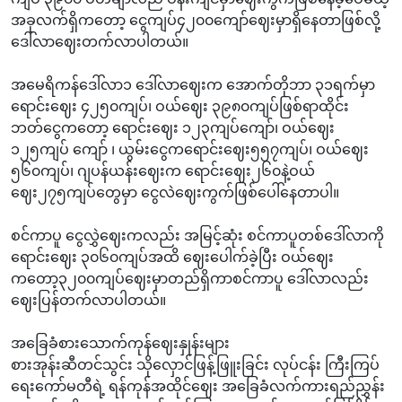
အခုလက်ရှိကတော့ ငွေကျပ်၄၂၀၀ကျော်ဈေးမှာရှိနေတာဖြစ်လို့
ဒေါ်လာဈေးတက်လာပါတယ်။
အမေရိကန်ဒေါ်လာ၁‌ ဒေါ်လာဈေးက အောက်တိုဘာ ၃၁ရက်မှာ
ရောင်းဈေး ၄၂၅၀ကျပ်၊ ဝယ်ဈေး ၃၉၈၀ကျပ်ဖြစ်ရာထိုင်း
ဘတ်ငွေကတော့ ရောင်းဈေး ၁၂၃ကျပ်ကျော်၊ ဝယ်ဈေး
၁၂၅ကျပ် ကျော် ၊ ယွမ်းငွေကရောင်းဈေး၅၅၇ကျပ်၊ ဝယ်ဈေး
၅၆၀ကျပ်၊ ဂျပန်ယန်းဈေးက ရောင်းဈေး၂၆၀နဲ့ဝယ်
ဈေး၂၇၅ကျပ်တွေမှာ ငွေလဲဈေးကွက်ဖြစ်ပေါ်နေတာပါ။
စင်ကာပူ ငွေလွှဲဈေးကလည်း အမြင့်ဆုံး စင်ကာပူတစ်ဒေါ်လာကို
ရောင်းဈေး ၃၀၆၀ကျပ်အထိ ဈေးပေါက်ခဲ့ပြီး ဝယ်ဈေး
ကတော့၃၂၀၀ကျပ်ဈေးမှာတည်ရှိကာစင်ကာပူ‌ ဒေါ်လာလည်း
ဈေးပြန်တက်လာပါတယ်။
အခြေခံစားသောက်ကုန်ဈေးနှုန်းများ
စားအုန်းဆီတင်သွင်း သိုလှောင်ဖြန့်ဖြူးခြင်း လုပ်ငန်း ကြီးကြပ်
ရေးကော်မတီရဲ့ ရန်ကုန်အထိုင်ဈေး အခြေခံလက်ကားရည်ညွှန်း