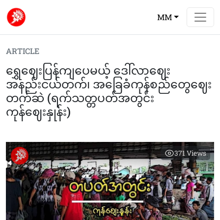
MM
ARTICLE
ရွှေဈေးပြန်ကျပေမယ့် ဒေါ်လာဈေး
အနည်းငယ်တက်၊ အခြေခံကုန်စည်တွေဈေး
တက်ဆဲ (ရက်သတ္တပတ်အတွင်း
ကုန်ဈေးနှုန်း)
371
Views