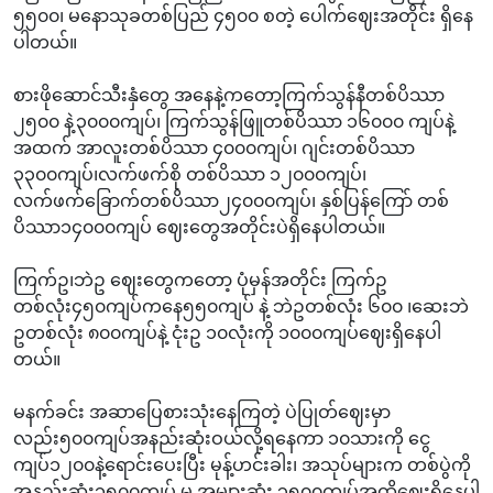
၅၅၀၀၊ မနောသုခတစ်ပြည် ၄၅၀၀ စတဲ့ ပေါက်ဈေးအတိုင်း ရှိနေ
ပါတယ်။
စားဖိုဆောင်သီးနှံတွေ အနေနဲ့ကတော့ကြက်သွန်နီတစ်ပိဿာ
၂၅၀၀ နဲ့၃၀၀၀ကျပ်၊ ကြက်သွန်ဖြူတစ်ပိဿာ ၁၆၀၀၀ ကျပ်နဲ့
အထက် အာလူးတစ်ပိဿာ ၄၀၀၀ကျပ်၊ ဂျင်းတစ်ပိဿာ
၃၃၀၀ကျပ်၊လက်ဖက်စို တစ်ပိဿာ ၁၂၀၀၀ကျပ်၊
လက်ဖက်ခြောက်တစ်ပိဿာ၂၄၀၀၀ကျပ်၊ နှစ်ပြန်ကြော် တစ်
ပိဿာ၁၄၀၀၀ကျပ် ဈေးတွေအတိုင်းပဲရှိနေပါတယ်။
ကြက်ဥ၊ဘဲဥ ဈေးတွေကတော့ ပုံမှန်အတိုင်း ကြက်ဥ
တစ်လုံး၄၅၀ကျပ်ကနေ၅၅၀ကျပ် နဲ့ ဘဲဥတစ်လုံး ၆၀၀ ၊ဆေးဘဲ
ဥတစ်လုံး ၈၀၀ကျပ်နဲ့ ငုံးဥ ၁၀လုံးကို ‌၁၀၀၀ကျပ်ဈေးရှိနေပါ
တယ်။
မနက်ခင်း အဆာပြေစားသုံးနေကြတဲ့ ပဲပြုတ်ဈေးမှာ
လည်း၅၀၀ကျပ်အနည်းဆုံးဝယ်လို့ရနေကာ ၁၀သားကို ငွေ
ကျပ်၁၂၀၀နဲ့ရောင်းပေးပြီး မုန့်ဟင်းခါး၊ အသုပ်များက တစ်ပွဲကို
အနည်းဆုံး၁၅၀၀ကျပ် မှ အများဆုံး ၃၅၀၀ကျပ်အထိဈေးရှိနေပါ