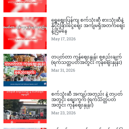
ရွှေဈေးပြန်ကျ စက်သုံးဆီ စားသုံးဆီနဲ့
နိုင်ငံခြားငွေဈေး အကျမရှိအတက်ဈေး
နဲ့ငြိမ်နေ
May 17, 2026
တပတ်တာ ကုန်ဈေးနှုန်း စုစည်းချက်
(ရက်သတ္တပတ်အတွင်း ကုန်ဈေးနှုန်း)
Mar 31, 2026
စက်သုံးဆီ အကျပ်အတည်း နဲ့ တပတ်
အတွင်း စျေးကွက် (ရက်သတ္တပတ်
အတွင်း ကုန်ဈေးနှုန်း)
Mar 23, 2026