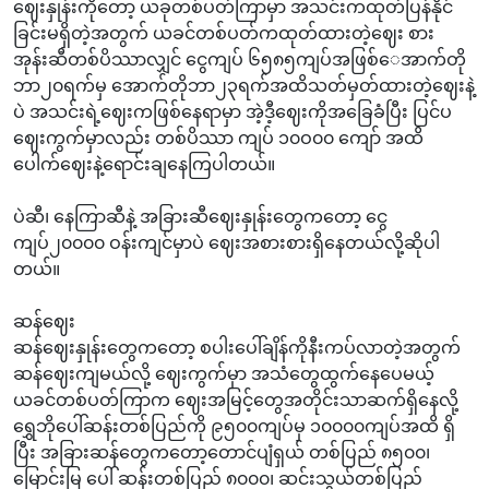
ဈေးနှုန်းကိုတော့ ယခုတစ်ပတ်ကြာမှာ အသင်းကထုတ်ပြန်နိုင်
ခြင်းမရှိတဲ့အတွက် ယခင်တစ်ပတ်ကထုတ်ထားတဲ့ဈေး စား
အုန်းဆီတစ်ပိဿာလျှင် ငွေကျပ် ၆၅၈၅ကျပ်အဖြစ်‌ေအာက်တို
ဘာ၂၀ရက်မှ အောက်တိုဘာ၂၃ရက်အထိသတ်မှတ်ထားတဲ့ဈေးနဲ့
ပဲ အသင်းရဲ့ဈေးကဖြစ်နေရာမှာ အဲ့ဒီ့ဈေးကိုအခြေခံပြီး ပြင်ပ
ဈေးကွက်မှာလည်း တစ်ပိဿာ ကျပ် ၁၀ဝ၀၀ ကျော် အထိ
ပေါက်ဈေးနဲ့ရောင်းချနေကြပါတယ်။
ပဲဆီ၊ နေကြာဆီနဲ့ အခြားဆီဈေးနှုန်းတွေကတော့ ငွေ
ကျပ်၂၀၀၀၀ ဝန်းကျင်မှာပဲ ဈေးအစားစားရှိနေတယ်လို့ဆိုပါ
တယ်။
ဆန်ဈေး
ဆန်ဈေးနှုန်းတွေကတော့ စပါးပေါ်ချိန်ကိုနီးကပ်လာတဲ့အတွက်
ဆန်ဈေးကျမယ်လို့ ဈေးကွက်မှာ အသံတွေထွက်နေပေမယ့်
ယခင်တစ်ပတ်ကြာက ဈေးအမြင့်တွေအတိုင်းသာဆက်ရှိနေလို့
ရွှေဘိုပေါ်ဆန်းတစ်ပြည်ကို ၉၅၀၀ကျပ်မှ ၁၀၀၀၀ကျပ်အထိ ရှိ
ပြီး အခြားဆန်တွေကတော့တောင်ပျံရှယ် တစ်ပြည် ၈၅၀၀၊
မြောင်းမြ ပေါ် ဆန်းတစ်ပြည် ၈၀၀၀၊ ဆင်းသွယ်တစ်ပြည်