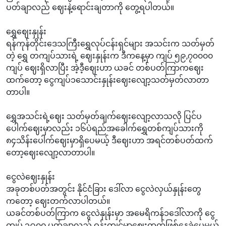
ပတ်ချာလည်‌ ဈေးနဲ့ရောင်းချတာကို တွေ့ရပါတယ်။
ရွှေဈေးနှုန်း
ရန်ကုန်တိုင်းဒေသကြီးရွှေလုပ်ငန်းရှင်များ အသင်းက သတ်မှတ်
တဲ့ ရွှေ တကျပ်သားရဲ့ ဈေးနှုန်းက‌‌ ဒီကနေ့မှာ ကျပ် ၅၉,၇၀၀၀၀
ကျပ် ဈေးရှိလာပြီး အဲ့ဒီ့ဈေးဟာ ယခင် တစ်ပတ်ကြာကဈေး
ထက်တော့ ငွေကျပ်၁သောင်းနှုန်းဈေးလျော့သတ်မှတ်လာတာ
တာပါ။
ရွှေအသင်းရဲ့ဈေး သတ်မှတ်ချက်ဈေးလျော့လာသလို ပြင်ပ
ပေါက်ဈေးမှာလည်း ၁၆ပဲရည်အခေါက်ရွှေတစ်ကျပ်သားကို
၈၄သိန်းပေါက်ဈေးမှာရှိပေမယ့် ဒီဈေးဟာ အရင်တစ်ပတ်ထက်
တော့ဈေးလျော့လာတာပါ။
ငွေလဲဈေးနှုန်း
အခုတစ်ပတ်အတွင်း နိုင်ငံခြား ဒေါ်လာ ငွေလဲလှယ်နှုန်းတွေ
ကတော့ ဈေးတက်လာပါတယ်။
ယခင်တစ်ပတ်ကြာက ငွေလဲနှုန်းမှာ အမေရိကန်၁ဒေါ်လာကို ငွေ
ကျပ် ၃၉၀၀ ပတ်ချာလည် ဝန်းကျင်မှာဈေးကွက်ဖြစ်နေခဲ့ပေမယ့်