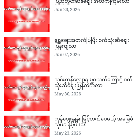
ပြည်တွင်းဆန်ဈေး အတက်ကြမ်းလာ
Jun 23, 2026
ရွှေဈေးအတက်ပြပြီး စက်သုံးဆီဈေး
ပြန်ကျလာ
Jun 07, 2026
သွင်းကုန်လျော့ချမှုဂယက်ကြောင့် စက်
သုံးဆီဈေးပြန်တက်လာ
May 30, 2026
ကုန်ဈေးနှုန်း မြင့်တက်ပေမယ့် အခြေခံ
လုပ်ခ နိမ့်ပါးနေ
May 23, 2026