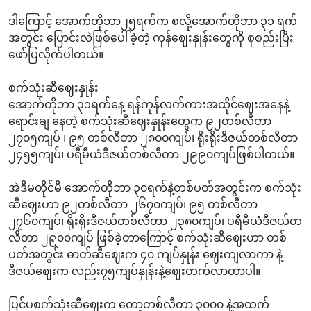
ဒါကြောင့် အောက်တိုဘာ၂၅ရက်က စလို့အောက်တိုဘာ ၃‌၁ ရက်
အတွင်း ပြောင်းလဲဖြစ်ပေါ်ခဲ့တဲ့ ကုန်ဈေးနှုန်းတွေကို စုစည်းပြီး
ဖော်ပြလိုက်ပါတယ်။
စက်သုံးဆီဈေးနှုန်း
အောက်တိုဘာ ၃၁ရက်နေ့ ရန်ကုန်လက်ကားအထိုင်ဈေးအနေနဲ့
ရောင်းချ နေတဲ့ စက်သုံးဆီဈေးနှုန်းတွေက ၉၂တစ်လီတာ
၂၇၀၅ကျပ် ၊ ၉၅ တစ်လီတာ ၂၈၀၀ကျပ်၊ ရိုးရိုးဒီဇယ်တစ်လီတာ
၂၄၅၅ကျပ်၊ ပရီမီယံဒီဇယ်တစ်လီတာ ၂၉၉၀ကျပ်ဖြစ်ပါတယ်။
အဲဒီမတိုင်မီ အောက်တိုဘာ ၃၀ရက်နဲ့တစ်ပတ်အတွင်းက စက်သုံး
ဆီဈေးဟာ ၉၂တစ်လီတာ ၂၆၇၀ကျပ်၊ ၉၅ တစ်လီတာ
၂၇၆၀ကျပ်၊ ရိုးရိုးဒီဇယ်တစ်လီတာ ၂၃၈၀ကျပ်၊ ပရီမီယံဒီဇယ်တ
လီတာ ၂၉၀၀ကျပ် ဖြစ်ခဲ့တာကြောင့် စက်သုံးဆီဈေးဟာ တစ်
ပတ်အတွင်း ဓာတ်ဆီဈေးက ၄၀ ကျပ်နှုန်း‌ ဈေးကျလာကာ နဲ့
ဒီဇယ်ဈေးက လည်း၇၅ကျပ်နှုန်းနဲ့ဈေးတက်လာတာပါ။
ပြင်ပစက်သုံးဆီဈေးက တော့တစ်လီတာ ၃၀၀၀ နဲ့အထက်