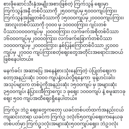
စားဖိုဆောင်သီးနှံအမျိုးအစားဖြစ်တဲ့ ကြက်သွန် ဈေးမှာ
ကြက်သွန်အနီ တစ်ပိဿာကို ၂၅၀၀ကျပ်မှ ၅၀၀၀ကျပ်ကြား၊
ကြက်သွန်အဖြူတစ်ပိဿာကို ၁၅၀၀၀ကျပ်မှ၂၀၀၀၀ကျပ်ကြား၊
အာလူးတစ်ပိဿာကို ၇၀၀၀ မှ ၁၀၀၀၀ကြား၊ ဂျင်းတစ်
ပိဿာ၁၀‌၀၀၀ကျပ်မှ ၂၀၀၀၀ကြား၊ လက်ဖက်အစိုတစ်ပိဿာ
၁၆၀၀၀ကျပ်မှ၂၀၀၀၀ကြား၊ လက်ဖက်ခြောက်တစ်ပိဿာ
၁၀၀၀၀ကျပ်မှ ၂၀၀၀၀ကြား၊ နှစ်ပြန်ကြော်တစ်ပိဿာ၂၄၀၀၀
ကျပ်မှ ၂၇၀၀၀ ကျပ်ကြားစတဲ့ဈေးတွေအတိုင်းအရောင်းအဝယ်
ဖြစ်နေပါတယ်။
မနက်ခင်း အဆာပြေ အနေနဲ့စားသုံးနေကြတဲ့ ပဲပြုတ်ဈေးက‌
တော့အနည်းဆုံး ၁၀၀၀ ကျပ်နဲ့ဝယ်လို့ရနေကာ မုန့်ဟင်းခါး၊
အသုပ်များက တစ်ပွဲကိုအနည်းဆုံး ၁၅၀၀ကျပ် မှ အများဆုံး
၃၅၀၀ကျပ်၊ နံပြား၊အီကြာ‌ကွေး ၁ ခုဈေး ၁၀၀၀ကျပ် နဲ့ စမူဆာ၁ခု
ဈေး ၅၀၀ ကျပ်အထိဈေးရှိနေပါတယ်။
ကြက်ဥ၊ ဘဲဥ ဈေးတွေကတော့ ယခင်တစ်ပတ်ထက်အနည်းငယ်
ကျဆင်းလာရာ ယခင်က ကြက်ဥ ၁လုံး၆၅၀ကျပ်ဈေးကနေယခု
တစ်ပတ်မှာ ကြက်ဥ၁လုံးအများဆုံး၅၀၀ကျပ်ဈေး၊ ဘဲဥ၁လုံး