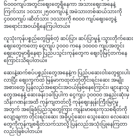
၆၀၀၀ကျပ်အတွင်းဈေးတွေရှိနေကာ အသားဈေးအနေနဲ့
ကြက်သား ၁၀သား၂၅၀၀ကျပ်နဲ့ အမဲသားတစ်ဆယ်သားကို
၄၀၀၀ကျပ် ၊ဆိတ်သား ၁၀သားကို ၈၀၀၀ ကျပ်ဈေးတွေနဲ့
အရောင်းအဝယ်ရှိနေကြပါတယ်။
လူသုံးကုန်ပစ္စည်တွေဖြစ်တဲ့ ဆပ်ပြာ၊ ဆပ်ပြာမှုန့် ၊သွားတိုက်ဆေး
ဈေးတွေကတော့ ငွေကျပ် ၃၀၀၀ ကနေ ၁၀၀၀၀ ကျပ်အတွင်း
ဈေးတွေမှာရှိနေရာ ပြည်ပသွင်းကုန်တွေက ဈေးပိုမြင့်တက်နေ
ကြောင်းသိရပါတယ်။
ဆေးနဲ့ဆက်စပ်ပစ္စည်းတွေအနေနဲ့က ပြည်ပဆေးဝါးတွေရှားပါး
လာပြီး ဈေးကွက်ထဲ မြန်မာကထုတ်တဲ့တိုင်းရင်းဆေး အမျိုး
အစားတွေ ပြန်လည်အရောင်းအဝယ်ဖြစ်နေကြောင်း၊ ဖျားနာသူ
တွေအနေနဲ့ ဆေးခန်း၁ခါပြပါက ငွေကျပ် ၃၀၀၀၀ အနည်းဆုံးမှ
သိန်းဂဏန်းအထိ ကုန်ကျတတ်လို့ ကုန်ဈေးနှုန်းကြီးမြင့်မှု
အတွက် အခြေခံပြည်သူတွေကြား ကျန်းမာရေးကုသစရိတ်ကို
လျော့ချကာ တိုင်းရင်းဆေး အခိုပွင့်ဆေး၊ သွေးဆေး၊ လေဆေး
တွေကိုကုန်ကျစရိတ်သက်သာလို့ ပြန်လည်အသုံးပြုနေကြတာ
လည်းဖြစ်ပါတယ်။