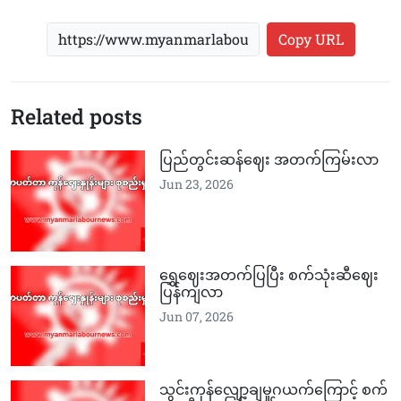
Copy URL
Related posts
ပြည်တွင်းဆန်ဈေး အတက်ကြမ်းလာ
Jun 23, 2026
ရွှေဈေးအတက်ပြပြီး စက်သုံးဆီဈေး
ပြန်ကျလာ
Jun 07, 2026
သွင်းကုန်လျော့ချမှုဂယက်ကြောင့် စက်