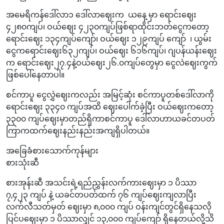
အမေရိကန်ဒေါ်လာ၁‌ ဒေါ်လာဈေးက ယနေ့ မှာ ရောင်းဈေး
၄၂၈၀ကျပ်၊ ဝယ်ဈေး ၄၂၃၀ကျပ်ဖြစ်ရာထိုင်းဘတ်ငွေကတော့
ရောင်းဈေး ၁၃၄ကျပ်ကျော်၊ ဝယ်ဈေး ၁၂၉ကျပ် ကျော် ၊ ယွမ်း
ငွေကရောင်းဈေး၆၃၂ကျပ်၊ ဝယ်ဈေး ၆၁၆ကျပ်၊ ဂျပန်ယန်းဈေး
က ရောင်းဈေး၂၇.၄နဲ့ဝယ်ဈေး၂၆.၀ကျပ်တွေမှာ ငွေလဲဈေးကွက်
ဖြစ်ပေါ်နေတာပါ။
စင်ကာပူ ငွေလွှဲဈေးကလည်း အမြင့်ဆုံး စင်ကာပူတစ်ဒေါ်လာကို
ရောင်းဈေး ၃၃၄၀ ကျပ်အထိ ဈေးပေါက်ခဲ့ပြီး ဝယ်ဈေးကတော့
၃၃၀၀ ကျပ်ဈေးမှာတည်ရှိကာစင်ကာပူ‌ ဒေါ်လာဟာယခင်တပတ်
ကြာကထက်ဈေးနည်းနည်းအကျရှိပါတယ်။
အခြေခံစားသောက်ကုန်များ
စားသုံးဆီ
စားအုန်းဆီ အသင်းရဲ့ရည်ညွှန်းလက်ကားဈေးမှာ ၁ ပိဿာ
၇,၄၂၃ ကျပ် နဲ့ ယခင်တပတ်ထက် ၇၆ ကျပ်ဈေးကျ‌လာပြီး
လက်လီသတ်မှတ် ဈေးမှာ ၈,၀၀၀ ကျပ် ဝန်းကျင်တွင်ရှိနေသလို
ပြင်ပဈေးမှာ ၁ ပိဿာလျှင် ၁၃,၀၀၀ ကျပ်ကျော် ရှိနေတယ်လို့သိ