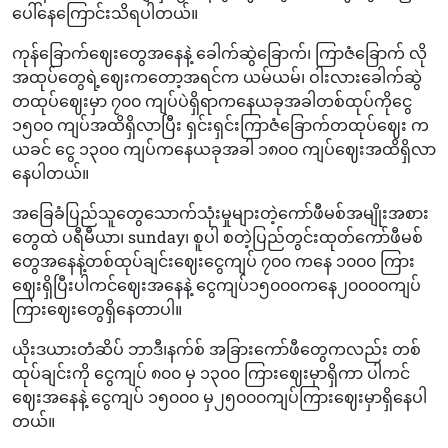
ပေါ်နေကြောင်းသိရပါတယ်။
ကုန်ခြောက်ဈေးတွေအနေနဲ့ ခေါက်ဆွဲခြောက်၊ ကြာဇံခြောက် လို
အထုပ်တွေရဲ့ဈေးကတော့အရင်က ယမ်ယမ်၊ ဝါးလားခေါက်ဆွဲ
တထုပ်ဈေးမှာ ၇၀၀ ကျပ်ပဲရှိရာကနေယခုအခါတစ်ထုပ်ကိုငွေ
၁၅၀၀ ကျပ်အထိရှိလာပြီး ရှင်းရှင်းကြာဇံခြောက်တထုပ်ဈေး က
ယခင် ငွေ ၁၃၀၀ ကျပ်ကနေယခုအခါ ၁၈၀၀ ကျပ်ဈေးအထိရှိလာ
နေပါတယ်။
အခြေခံပြည်သူတွေသောက်သုံးမှုများတဲ့ကော်ဖီမစ်အမျိုးအစား
တွေထဲ ပရီမီယာ၊ sunday၊ စူပါ စတဲ့ပြည်တွင်းထုတ်ကော်ဖီမစ်
တွေအနေနဲ့တစ်ထုပ်ချင်းဈေးငွေကျပ် ၇၀၀ ကနေ ၁၀၀၀ ကြား
ဈေးရှိပြီးပါကင်ဈေးအနေနဲ့ ငွေကျပ်၁၅၀၀၀ကနေ၂၀၀‌၀၀ကျပ်
ကြားဈေးတွေရှိနေတာပါ။
ယိုးဒယားတံဆိပ် ဘာဒီ၊နက်စ် အခြားကော်ဖီတွေကလည်း တစ်
ထုပ်ချင်းကို ငွေကျပ် ၈၀၀ မှ ၁၃၀၀ ကြားဈေးမှာရှိကာ ပါကင်
ဈေးအနေနဲ့ ငွေကျပ် ၁၅၀၀၀ မှ၂၅၀၀၀ကျပ်ကြားဈေးမှာရှိနေပါ
တယ်။