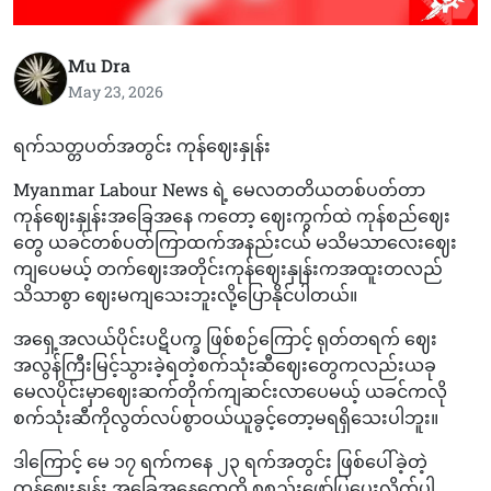
Mu Dra
May 23, 2026
ရက်သတ္တပတ်အတွင်း ကုန်ဈေးနှုန်း
Myanmar Labour News ရဲ့ မေလတတိယတစ်ပတ်တာ
ကုန်ဈေးနှုန်းအခြေအနေ ကတော့ ဈေးကွက်ထဲ ကုန်စည်ဈေး
တွေ ယခင်တစ်ပတ်ကြာထက်အနည်းငယ် မသိမသာလေးဈေး
ကျပေမယ့် တက်ဈေးအတိုင်းကုန်ဈေးနှုန်းကအထူးတလည်
သိသာစွာ ဈေးမကျသေးဘူးလို့ပြောနိုင်ပါတယ်။
အရှေ့အလယ်ပိုင်းပဋိပက္ခ ဖြစ်စဉ်ကြောင့် ရုတ်တရက် ဈေး
အလွန်ကြီးမြင့်သွားခဲ့ရတဲ့စက်သုံးဆီဈေးတွေကလည်းယခု
မေလပိုင်းမှာဈေးဆက်တိုက်ကျဆင်းလာပေမယ့် ယခင်ကလို
စက်သုံးဆီကိုလွတ်လပ်စွာဝယ်ယူခွင့်တော့မရရှိသေးပါဘူး။
ဒါကြောင့် မေ ၁၇ ရက်ကနေ ၂၃ ရက်အတွင်း ဖြစ်ပေါ်ခဲ့တဲ့
ကုန်ဈေးနှုန်း အခြေအနေတွေကို စုစည်းဖော်ပြပေးလိုက်ပါ