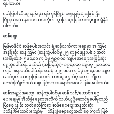
ရပါတယ်။
ဖော်ပြပါ ဆီဈေးနှုန်းမှာ ရန်ကုန်မြို့မှ ဈေးနှုန်းများဖြစ်ပြီး
မြို့နယ်နှင့် နေရာဒေသအလိုက် ကွာခြားမှု၊ မြင့်တက်မှုများ ရှိနိုင်
ပါတယ်။
ဆန်ဈေး
မြန်မာနိုင်ငံ ဆန်စပါးအသင်း ရဲ့ဆန်လက်ကားဈေးမှာ အကြမ်း
အနိမ့်ဆုံး ဆန်ကြမ်း (ဆန်ကွဲပါဝင်မှု ၂၅ ရာခိုင်နှုန်းပါ) ၁ အိတ်
(အနိမ့်ဆုံး)- ၅၆၀,၀၀ ကျပ်မှ ၅၉၀,၀၀ ကျပ်၊ အချောအမြင့်ဆုံး
ရွှေဘိုပေါ်ဆန်း ၁ အိတ် (အမြင့်ဆုံး)- ၁၉၀,၀၀၀ ကျပ်မှ ၂၀၀,၀၀၀
ကျပ်၊ ဧရာဝတီပေါ်ဆန်း နယ်စုံ ၁၂၅,၀၀၀ ကျပ်မှ ၁၅၈,၀၀၀ ကျပ်
သတ်မှတ်ထားရာပြင်ပလက်ကားဈေးကွက်မှာတော့ ကြိုက်
ရောင်းကြိုက်ဝယ် ဈေးဖြင့်သာ အရောင်းအဝယ်ဖြစ်နေပါတယ်။
ဆန်အရည်အသွေး၊ ဆန်ကွဲပါဝင်မှု၊ ဆန် သစ်/ဟောင်း၊ ငွေ
ပေးချေမှု၊ အိတ်ခွံ၊ နေရာအလိုက် သယ်ယူပို့ဆောင်မှုပေါ်မူတည်
ပြီးဈေးနှုန်း သတ်မှတ်ကြရာ ဆန်ချောဈေးအနည်းဆုံး
၁သိန်း၆သောင်းကျော်မှ ၂သိန်းခွဲဈေးတွေအထိ ဈေးကွက် ဖြစ်