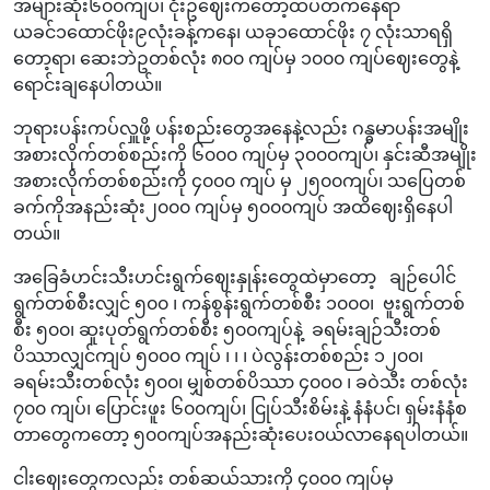
အများဆုံး၆၀၀ကျပ်၊ ငုံးဥဈေးကတော့ထပ်တက်နေရာ
ယခင်၁ထောင်ဖိုး၉လုံးခန့်ကနေ၊ ယခု၁ထောင်ဖိုး ၇ လုံးသာရရှိ
တော့ရာ၊ ဆေးဘဲဥတစ်လုံး ၈၀၀ ကျပ်မှ ၁၀၀၀ ကျပ်ဈေးတွေနဲ့
ရောင်းချနေပါတယ်။
ဘုရားပန်းကပ်လှူဖို့ ပန်းစည်းတွေအနေနဲ့လည်း ဂန္ဓမာပန်းအမျိုး
အစားလိုက်တစ်စည်းကို ၆၀၀၀ ကျပ်မှ ၃၀၀၀ကျပ်၊ နှင်းဆီအမျိုး
အစားလိုက်တစ်စည်းကို ၄၀၀၀ ကျပ် မှ ၂၅၀၀ကျပ်၊ သပြေတစ်
ခက်ကိုအနည်းဆုံး၂၀၀၀ ကျပ်မှ ၅၀၀၀ကျပ် အထိဈေးရှိနေပါ
တယ်။
အခြေခံဟင်းသီးဟင်းရွက်ဈေးနှုန်းတွေထဲမှာတော့ ချဉ်ပေါင်
ရွက်တစ်စီးလျှင် ၅၀၀ ၊ ကန်စွန်းရွက်တစ်စီး ၁၀၀၀၊ ဗူးရွက်တစ်
စီး ၅၀၀၊ ဆူးပုတ်ရွက်တစ်စီး ၅၀၀ကျပ်နဲ့ ခရမ်းချဉ်သီးတစ်
ပိဿာလျှင်ကျပ် ၅၀၀၀ ကျပ် ၊ ၊ ၊ ပဲလွန်းတစ်စည်း ၁၂၀၀၊
ခရမ်းသီးတစ်လုံး ၅၀၀၊ မျှစ်တစ်ပိဿာ ၄၀၀၀ ၊ ခဝဲသီး တစ်လုံး
၇၀၀ ကျပ်၊ ပြောင်းဖူး ၆၀၀ကျပ်၊ ငြုပ်သီးစိမ်းနဲ့ နံနံပင်၊ ရှမ်းနံနံစ
တာတွေကတော့ ၅၀၀ကျပ်အနည်းဆုံးပေး၀ယ်လာနေရပါတယ်။
ငါးဈေးတွေကလည်း တစ်ဆယ်သားကို ၄၀၀၀ ကျပ်မှ