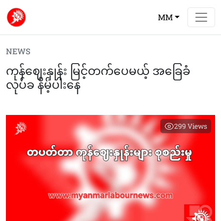
MM
NEWS
ကုန်ဈေးနှုန်း မြင့်တက်ပေမယ့် အခြေခံ
လုပ်ခ နိမ့်ပါးနေ
299
Views