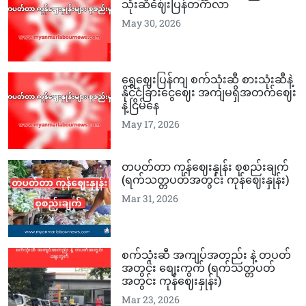
သုံးဆီဈေးပြန်တက်လာ
May 30, 2026
ရွှေဈေးပြန်ကျ စက်သုံးဆီ စားသုံးဆီနဲ့
နိုင်ငံခြားငွေဈေး အကျမရှိအတက်ဈေး
နဲ့ငြိမ်နေ
May 17, 2026
တပတ်တာ ကုန်ဈေးနှုန်း စုစည်းချက်
(ရက်သတ္တပတ်အတွင်း ကုန်ဈေးနှုန်း)
Mar 31, 2026
စက်သုံးဆီ အကျပ်အတည်း နဲ့ တပတ်
အတွင်း စျေးကွက် (ရက်သတ္တပတ်
အတွင်း ကုန်ဈေးနှုန်း)
Mar 23, 2026