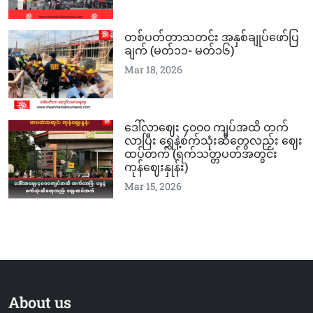
တစ်ပတ်တာသတင်း အနှစ်ချုပ်ဖော်ပြ
ချက် (မတ်၁၁-‌‌ မတ်၁၆)
Mar 18, 2026
ဒေါ်လာဈေး ၄၀၀၀ ကျပ်အထိ တက်
လာပြီး ရွှေနဲ့စက်သုံးဆီတွေလည်း ဈေး
ထပ်တက် (ရက်သတ္တပတ်အတွင်း
ကုန်ဈေးနှုန်း)
Mar 15, 2026
About us