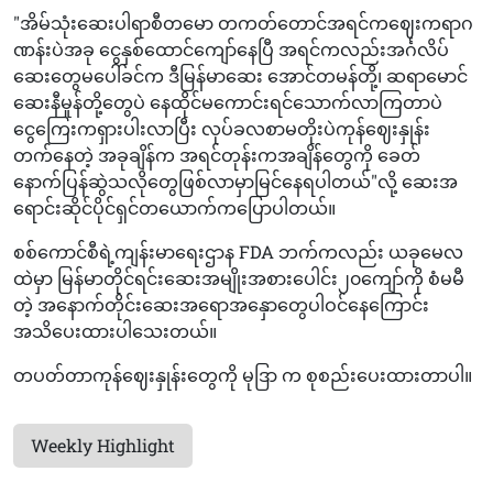
"အိမ်သုံးဆေးပါရာစီတမော တကတ်တောင်အရင်ကဈေးကရာဂ
ဏန်းပဲအခု ငွေနှစ်ထောင်ကျော်နေပြီ အရင်ကလည်းအင်္ဂလိပ်
ဆေးတွေမပေါ်ခင်က ဒီမြန်မာဆေး အောင်တမန်တို့၊ ဆရာမောင်
ဆေးနီမှုန်တို့တွေပဲ နေထိုင်မကောင်းရင်သောက်လာကြတာပဲ
ငွေကြေးကရှားပါးလာပြီး လုပ်ခလစာမတိုးပဲကုန်ဈေးနှုန်း
တက်နေတဲ့ အခုချိန်က အရင်တုန်းကအချိန်တွေကို ခေတ်
နောက်ပြန်ဆွဲသလိုတွေဖြစ်လာမှာမြင်နေရပါတယ်"လို့ ဆေးအ
ရောင်းဆိုင်ပိုင်ရှင်တယောက်ကပြောပါတယ်။
စစ်ကောင်စီရဲ့ကျန်းမာရေးဌာန FDA ဘက်ကလည်း ယခုမေလ
ထဲမှာ မြန်မာတိုင်ရင်းဆေးအမျိုးအစားပေါင်း၂၀ကျော်ကို စံမမီ
တဲ့ အနောက်တိုင်းဆေးအရောအနှောတွေပါဝင်နေကြောင်း
အသိပေးထားပါသေးတယ်။
တပတ်တာကုန်ဈေးနှုန်းတွေကို မုဒြာ က စုစည်းပေးထားတာပါ။
Weekly Highlight