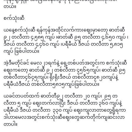
တယ်။
စက်သုံးဆီ
ယနေ့စက်သုံးဆီ ရန်ကုန်အထိုင်လက်ကားဈေးမှာတော့ ဓာတ်ဆီ
၉၂ တလီတာ ၄,၅၈၅ ကျပ် ၊ဓာတ်ဆီ ၉၅ တလီတာ ၄,၆၅၀ ကျပ် ၊
ဒီဇယ် တလီတာ ၄,၄၆၀ ကျပ် ၊ပရီမီယံ ဒီဇယ် တလီတာ ၅,၈၁၅
ကျပ် ဖြစ်ပါတယ်။
အဲ့ဒီမတိုင်ခင် မေလ၂၁ရက်နဲ့ ရှေ့တစ်ပတ်အတွင်းက စက်သုံးဆီ
ဈေးကတော့ ဓာတ်ဆီ ၉၂ တစ်လီတာ ၄၅၆၅ကျပ်၊ ဓာတ်ဆီ ၉၅
တစ်လီတာ၄၆၄၅ကျပ်၊ ရိုးရိုးဒီဇယ် တစ်လီတာ၄၈၂၀ကျပ်နဲ့
ပရီမီယံဒီဇယ် တစ်လီတာ၅၈၁၅ကျပ်ဖြစ်ပါတယ်။
ယခင်တပတ်ထက် ဓာတ်တီ၉၂ တလီတာ ၂၀ ကျပ်၊ ၉၅ တ
လီတာ ၅ ကျပ် ဈေးတက်လာပြီး ဒီဇယ် တလီတာ ၃၆၀ ကျပ်နဲ့
ပရီမီယံ ဒီဇယ် တလီတာ ၃၃၀ ကျပ် ဈေးကျလာတာတွေ့ရှိရကာ
ဒါဟာမေလအတွင်းစက်သုံးဆီဈေးတွေဆက်တိုက်ကျဆင်းလာ
တာပါ။