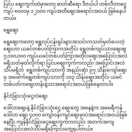
ပြင်ပ ဈေးကွက်ထဲမှာတော့ ဓာတ်ဆီရော ဒီဇယ်ပါ တစ်လီတာငွေ
ကျပ် ၈၀၀၀မှ ၁၂၀၀၀ ကျပ်အထိဈေးအရောင်းအဝယ် ဖြစ်နေပါ
တယ်။
ရွှေဈေး
ရွေဈေးကတော့ ရွှေလုပ်ငန်းရှင်များအသင်းကသတ်မှတ်ပေးတဲ့
ဈေးဟာ ယခင်တစ်ပတ်ကြာကအတိုင်း ရွှေတစ်ကျပ်သားဈေးဈ
၇,၁၀၀,၀၀၀ ကျပ်ယခင်တစ်ပတ်ကြာအတိုင်းဈေးအပြောင်းအလဲ
မရှိသတ်မှတ်လိုက်ရာ ပြင်ပဈေးကွက်ကလည်း အပြောင်းအလဲ
သိပ်မရှိဘဲ ရွှေတစ်ကျပ်သားကို အနည်းဆုံး ၉၇ သိန်းကျော်ဈေး
မှ အခေါက်ရွှေတစ်ကျပ်သားကို ၁၀၃ သိန်းဈေးအတိုင်း ယခင်
တစ်ပတ်ကဈေးတန်းနဲ့သာအရောင်းအဝယ်ဖြစ်နေတာပါ။
နိုင်ငံခြားသုံးငွေလဲဈေး
ဒေါ်လာဈေးနဲ့ နိုင်ငံခြားသုံးငွေ ဈေးတွေ အနေနဲ့က အမေရီကန်
ဒေါ်လာ ဈေး ၄၀၀၀ ကျော်ဝန်းကျင်ဈေးမှာပဲအရောင်းအဝယ်ဖြစ်
နေပြီး ကျန်နိုင်ငံခြားငွေဈေးကွက်ကလည်း အတက်အကျ
အပြောင်းအလဲသိပ်မရှိကြောင်းတွေ့ရပါတယ်။