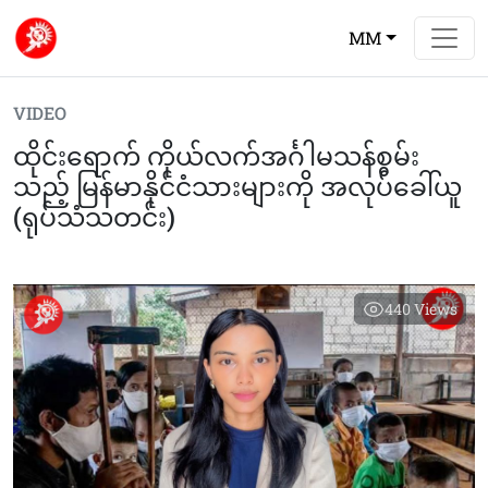
MM
VIDEO
ထိုင်းရောက် ကိုယ်လက်အင်္ဂါမသန်စွမ်း
သည့် မြန်မာနိုင်ငံသားများကို အလုပ်ခေါ်ယူ
(ရုပ်သံသတင်း)
440
Views