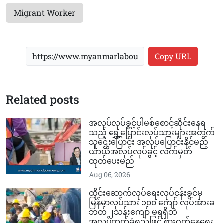
Migrant Worker
Copy URL
Related posts
အလုပ်လုပ်ခွင့်ပါမစ်စောင့်ဆိုင်းနေရ
သည့် ရွှေ့ပြောင်းလုပ်သားများအတွက်
သူဌေးပြောင်း အလုပ်ပြောင်းနိုင်မည့်
ယာယီအလုပ်လုပ်ခွင့် လက်မှတ်
ထုတ်ပေးမည်
Aug 06, 2026
ထိုင်းဆောက်လုပ်ရေးလုပ်ငန်းခွင်မှ
မြန်မာလုပ်သား ၁၀၀ ကျော် လုပ်အားခ
ဘတ် ၂သန်းကျော် မရရှိဘဲ
အလုပ်ထုတ်ခံရသဖြင့် စားဝတ်နေရေး