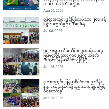
အခက်အခဲ ကြုံတွေ့နေ
Aug 05, 2026
ဇွန်လအတွင်း ခွင့်ပြန်လုပ်သား ၂၀၀ ခန့်
ပြည်ပထွက်ခွင့် ပယ်ချခံရ
Jul 08, 2026
မလေးရှား ထိမ်းသိမ်းရေးစခန်းများမှ
မြန်မာလုပ်သား ၈၀၀ ခန့်ကို ယခုလ
အတွင်း မြန်မာနိုင်ငံသို့ပြန်ပို့
Jun 25, 2026
၄ လအတွင်း မြန်မာနိုင်ငံသား ၇ သိန်း
နီးပါး ထိုင်းနိုင်ငံသို့ နည်းလမ်းမျိုးစုံဖြင့်
ဝင်ရောက်ခဲ့
Jun 25, 2026