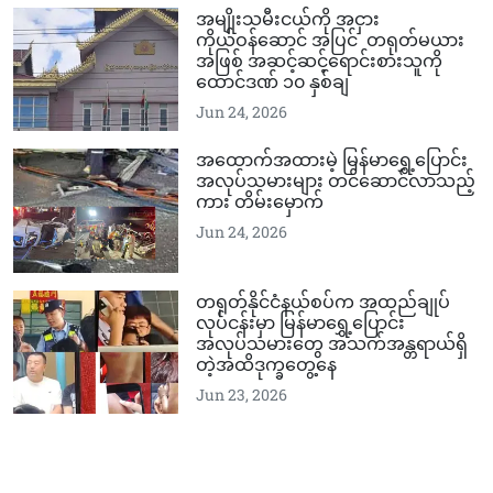
အမျိုးသမီးငယ်ကို အငှား
ကိုယ်ဝန်ဆောင် အပြင် တရုတ်မယား
အဖြစ် အဆင့်ဆင့်ရောင်းစားသူကို
ထောင်ဒဏ် ၁၀ နှစ်ချ
Jun 24, 2026
အထောက်အထားမဲ့ မြန်မာရွှေ့ပြောင်း
အလုပ်သမားများ တင်ဆောင်လာသည့်
ကား တိမ်းမှောက်
Jun 24, 2026
တရုတ်နိုင်ငံနယ်စပ်က အထည်ချုပ်
လုပ်ငန်းမှာ မြန်မာရွှေ့ပြောင်း
အလုပ်သမားတွေ အသက်အန္တရာယ်ရှိ
တဲ့အထိဒုက္ခတွေ့နေ
Jun 23, 2026