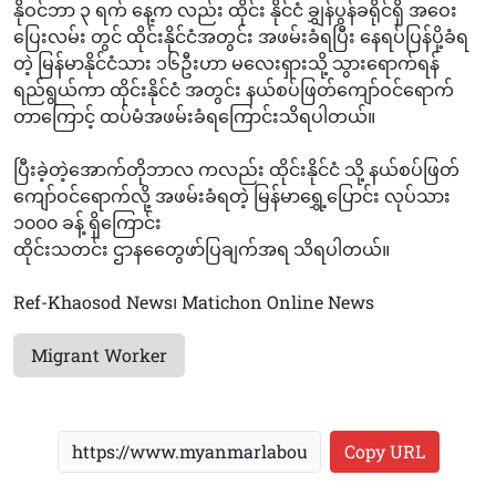
နိုဝင်ဘာ ၃ ရက် နေ့က လည်း ထိုင်း နိုင်ငံ ချွှန်ပွန်ခရိုင်ရှိ အဝေး
ပြေးလမ်း တွင် ထိုင်းနိုင်ငံအတွင်း အဖမ်းခံရပြီး နေရပ်ပြန်ပို့ခံရ
တဲ့ မြန်မာနိုင်ငံသား ၁၆ဦးဟာ မလေးရှားသို့ သွားရောက်ရန်
ရည်ရွယ်ကာ ထိုင်းနိုင်ငံ အတွင်း နယ်စပ်ဖြတ်ကျော်ဝင်ရောက်
တာကြောင့် ထပ်မံအဖမ်းခံရကြောင်းသိရပါတယ်။
ပြီးခဲ့တဲ့အောက်တိုဘာလ ကလည်း ထိုင်းနိုင်ငံ သို့ နယ်စပ်ဖြတ်
ကျော်ဝင်ရောက်လို့ အဖမ်းခံရတဲ့ မြန်မာရွှေ့ပြောင်း လုပ်သား
၁၀၀၀ ခန့် ရှိကြောင်း
ထိုင်းသတင်း ဌာနတွေေဖာ်ပြချက်အရ သိရပါတယ်။
Ref-Khaosod News၊ Matichon Online News
Migrant Worker
Copy URL