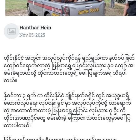
Hanthar Hein
Nov 05, 2025
ထိုင်းနိုင်ငံ အတွင်း အလုပ်လုပ်ကိုင်ရန် ရည်ရွယ်ကာ နယ်စပ်ဖြတ်
ကျော်ဝင်ရောက်လာတဲ့ မြန်မာရွှေ့ပြောင်းလုပ်သား ၃၀ ကျော် အ
ဖမ်းခံရတယ်လို့ ထိုင်းသတင်းတွေရဲ့ ဖေါ်ပြချက်အရ သိရပါ
တယ်။
နိုဝင်ဘာ ၃ ရက် က ထိုင်းနိုင်ငံ ချိုင်းနတ်ခရိုင် တွင် အယုဒ္ဓယရှိ
ဆောက်လုပ်ရေး လုပ်ငန်း ခွင် မှာ အလုပ်လုပ်ကိုင်ဖို့ လာရောက်
တဲ့ အထောက်အထားမဲ့ မြန်မာရွှေ့ပြောင်း လုပ်သား ၇ ဦး ကို
ထိုင်းအာဏာပိုင်တွေ ဖမ်းဆီးခဲ့ ကြောင်း သတင်းတွေမှာဖေါ်ပြ
ထားပါတယ်။