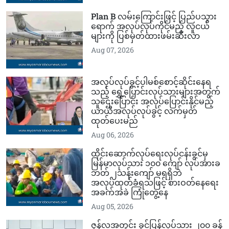
Plan B လမ်းကြောင်းဖြင့် ပြည်ပသွား​
ရောက် အလုပ်လုပ်ကိုင်မည့် လူငယ်
များကို ပြစ်မှတ်ထားဖမ်းဆီးလာ
Aug 07, 2026
အလုပ်လုပ်ခွင့်ပါမစ်စောင့်ဆိုင်းနေရ
သည့် ရွှေ့ပြောင်းလုပ်သားများအတွက်
သူဌေးပြောင်း အလုပ်ပြောင်းနိုင်မည့်
ယာယီအလုပ်လုပ်ခွင့် လက်မှတ်
ထုတ်ပေးမည်
Aug 06, 2026
ထိုင်းဆောက်လုပ်ရေးလုပ်ငန်းခွင်မှ
မြန်မာလုပ်သား ၁၀၀ ကျော် လုပ်အားခ
ဘတ် ၂သန်းကျော် မရရှိဘဲ
အလုပ်ထုတ်ခံရသဖြင့် စားဝတ်နေရေး
အခက်အခဲ ကြုံတွေ့နေ
Aug 05, 2026
ဇွန်လအတွင်း ခွင့်ပြန်လုပ်သား ၂၀၀ ခန့်