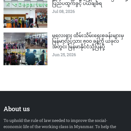
ပြည်ပထွက်ခွင့် ပယ်ချခံရ
Jul 08, 2026
မလေးရှား ထိမ်းသိမ်းရေးစခန်းများမှ
မြန်မာလုပ်သား ၈၀၀ ခန့်ကို ယခုလ
အတွင်း မြန်မာနိုင်ငံသို့ပြန်ပို့
Jun 25, 2026
About us
To uphold the rule of law needed to improve the social-
economic life of the working class in Myanmar. To help the