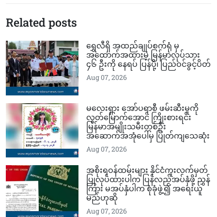
Related posts
ရွှေလီရှိ အထည်ချုပ်စက်ရုံ မှ
အထောက်အထားမဲ့ မြန်မာလုပ်သား
၄၆ ဦးကို နေရပ် ပြန်ပို့၊ ပြည်ဝင်ခွင့်ပိတ်
Aug 07, 2026
မလေးရှား အော်ပရာစီ ဖမ်းဆီးမှုကို
လွတ်မြောက်​အောင် ကြိုးစားရင်း
မြန်မာအမျိုးသမီးတစ်ဦး
အဆောက်အအုံပေါ်မှ ပြုတ်ကျသေဆုံး
Aug 07, 2026
အစိုးရဝန်ထမ်းများ နိုင်ငံကူးလက်မှတ်
ပြုလုပ်ထားပါက ပြန်လည်အပ်နှံဖို့ ညွှန်
ကြား မအပ်နှံပါက စုံခုံဖွဲ့၍ အရေးယူ
မည်ဟုဆို
Aug 07, 2026