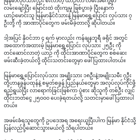
မြန်မာလုပ်သား၇ဦး စီးလာတဲ့ ယာဉ်ဟာ လမ်းအကွေ့မှာ
လမ်းချော်ပြီး မြောင်းထဲ ထိုးကျမှု ဖြစ်ပွားခဲ့ ပြီးနောက်
ယာဉ်မောင်းသူ မြန်မာနိုင်ငံသားနဲ့ မြန်မာရွှေ့ပြောင်း လုပ်သား ၇
ဦးတို့ ကို အာဏာပိုင်တွေက ဖမ်းမိခဲ့တာလို့ ဆိုပါတယ်။
ဒါ့အပြင် နိုဝင်ဘာ ၄ ရက် မှာလည်း ကန်ချနဘူရီ ခရိုင် အတွင်
အထောက်အထားမဲ့ မြန်မာရွှေ့ပြောင်း လုပ်သား ၂၅ဦး ကို
တင်ဆောင်လာတဲ့ ယာဉ် ကို ထိုင်းအာဏာပိုင်တွေက စစ်ဆေး
ဖမ်းဆီးခဲ့တယ်လို့ ထိုင်းသတင်းတွေမှာ ဖေါ်ပြထားပါတယ်။
မြန်မာရွှေ့ပြောင်းလုပ်သား အမျိုးသား ၁၈ဦးနဲ့အမျိုးသမီး ၇ဦး
တို့ဟာနခွန်ပထုန်နဲ့ စမွတ်စခွန် ပြည်နယ်တွေမှာ အလုပ်လုပ်ကိုင်ဖို့
ရည်ရွယ်ပြီး လာရောက်ခြင်းဖြစ်ကာ ပွဲစား ဆိုသူကို တစ်ဦး လျှင်
ထိုင်းဘတ်ငွေ ၂၅၀၀၀ ပေးခဲ့ရတယ်လို့ သတင်းမှာဖေါ်ပြထားပါ
တယ်။
အဖမ်းခံရသူတွေကို ဥပဒေအရ အရေးယူပြီးပါက မြန်မာ နိုင်ငံသို့
ပြန်လည်ပို့ဆောင်သွားမယ်လို့ သိရပါတယ်။