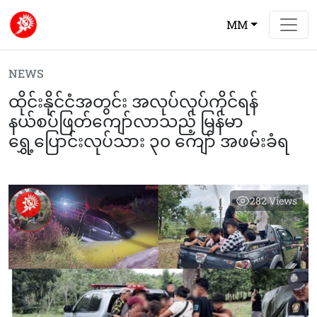
MM
NEWS
ထိုင်းနိုင်ငံအတွင်း အလုပ်လုပ်ကိုင်ရန်
နယ်စပ်ဖြတ်ကျော်လာသည့် မြန်မာ
ရွှေ့ပြောင်းလုပ်သား ၃၀ ကျော် အဖမ်းခံရ
282
Views