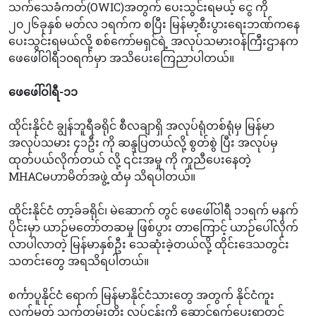
သက်သေခံကတ်(OWIC)အတွက် ပေးသွင်းရမယ့် ငွေ ကို
၂၀၂၆ခုနှစ် မတ်လ ၁ရက်က စပြီး မြန်မာ့စီးပွားရေးဘဏ်ကနေ
ပေးသွင်းရမယ်လို့ စစ်ကော်မရှင်ရဲ့ အလုပ်သမားဝန်ကြီးဌာနက
ဖေဖေါ်ဝါရီ၁၀ရက်မှာ အသိပေးကြေညာပါတယ်။
ဖေဖေါ်ဝါရီ-၁၁
ထိုင်းနိုင်ငံ ချွန်ဘူရီခရိုင် စီလချာရှိ အလုပ်ရုံတစ်ရုံမှ မြန်မာ
အလုပ်သမား ၄၁ဦး ကို ဆန္ဒပြတယ်လို့ စွတ်စွဲ ပြီး အလုပ်မှ
ထုတ်ပယ်လိုက်တယ် လို့ ၎င်းအမှု ကို ကူညီပေးနေတဲ့
MHACမဟာမိတ်အဖွဲ့ ထံမှ သိရပါတယ်။
ထိုင်းနိုင်ငံ တာ့ခ်ခရိုင်၊ မဲဆောက် တွင် ဖေဖေါ်ဝါရီ ၁၁ရက် မနက်
ပိုင်းမှာ ယာဉ်မတော်တဆမှု ဖြစ်ပွား တာကြောင့် ယာဉ်ပေါ်လိုက်
လာပါလာတဲ့ မြန်မာနှစ်ဦး သေဆုံးခဲ့တယ်လို့ ထိုင်းဒေသတွင်း
သတင်းတွေ အရသိရပါတယ်။
စင်္ကာပူနိုင်ငံ ရောက် မြန်မာနိုင်ငံသားတွေ အတွက် နိုင်ငံကူး
လက်မှတ် သက်တမ်းတိုး လုပ်ငန်းကို ဆောင်ရွက်ပေးရာတွင်