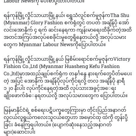
Labour Newsကို ပေးစာပို့ထားပါတယ်။
ရန်ကုန်မြို့လှိုင်သာယာမြို့နယ်၊ ရွှေသံလွင်စက်မှုဇုန်ကTha Shu
(Myanmar) Glory Fashion စက်ရုံတွင် တပတ် အချိန်ပို အော်
လင်းအောနိုက် ၄ ရက် ဆင်းနေရကာ ကျန်းမာရေးထိခိုက်တဲ့အထိ
အတင်အကြပ်အလုပ်စေခိုင်းမှုတွေရှိနေတယ်လို့ အလုပ်သမား
တွေက Myanmar Labour Newsကိုပြောပါတယ်။
ရန်ကုန်မြို့လှိုင်သာယာမြို့နယ် မြစိမ်းရောင်စက်မှုဇုန်ကVictory
Fishion Co.,Ltd (Myanmar Huasheng Kefu Fashion
Co.,ltd)မှာအထည်ချုပ်စက်ရုံက တနင်္ဂနွေ နားရက်တွေပိတ်မပေး
တဲ့ အပြင် အောနိုက် အချိန်ပိုလုပ်ကိုင်ရလို့ တလ အချိန်ပို နာရီ
၁၂၀ နီးပါး လုပ်ကိုင်နေရတဲ့အထိ လုပ်သားအခွင့်အ‌‌ေရး
ချိုး‌ဖောက်ခံ‌ေနရတယ်လို့ အလုပ်သမားတွေက ပြောပါတယ်။
မြန်မာနိုင်ငံရဲ့ စစ်ရေးပဋိပက္ခတွေကြားမှာ တိုင်းပြည်အနာဂတ်
လူငယ်လူရွယ်ကလေးသူငယ်တွေဟာ အမှောင်ထု ထဲကို တွန်းပို့
ခြင်း ခံနေကြရပါတယ်။ (ပျောက်ဆုံးနေသည့်အနာဂတ်
များ)ဆောင်းပါး