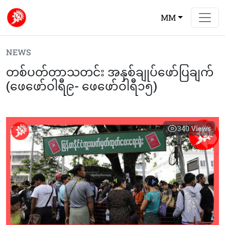
MM
NEWS
တစ်ပတ်တာသတင်း အနှစ်ချုပ်ဖော်ပြချက်
(ဖေဖော်ဝါရီ၉-‌‌ ဖေဖော်ဝါရီ၁၅)
340
Views