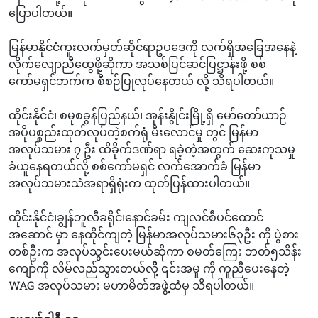
ပြောပါတယ်။
မြန်မာနိုင်ငံကူးလက်မှတ်ဆိုင်ရာဥပဒေကို လက်ရှိအခြေအနေနဲ့
လိုက်လျောညီထွေဖို့ဆိုကာ အသစ်ပြင်ဆင်ပြဋ္ဌာန်းဖို့ စစ်
ကော်မရှင်ဘက်က စီစဉ်ပြုလုပ်နေတယ် လို့ သိရပါတယ်။
ထိုင်းနိုင်ငံ၊ စမုစခွန်ပြည်နယ်၊ အုန်းနွိုင်းမြို့ရှိ မော်တော်ယာဉ်
အပိုပစ္စည်းထုတ်လုပ်တဲ့စက်ရုံ မီးလောင်မှု တွင် မြန်မာ
အလုပ်သမား ၇ ဦး ထိခိုက်ဒဏ်ရာ ရခဲ့တဲ့အတွက် ဆေးကုသမှု
ခံယူနေရတယ်လို့ စစ်ကော်မရှင် လက်အောက်ခံ မြန်မာ
အလုပ်သမားသံအရာရှိရုံးက ထုတ်ပြန်ထားပါတယ်။
ထိုင်းနိုင်ငံ၊ချွန်ဘူလီခရိုင်၊နောင်ခမ်း ကျလင်စီပင်ထောင်
အဆောင် မှာ နေထိုင်ကျတဲ့ မြန်မာအလုပ်သမား၆၃ဦး ကို ပွဲစား
တစ်ဦးက အလုပ်သွင်းပေးမယ်ဆိုကာ စမတ်ကြေး ဘတ်၅သိန်း
ကျော်ကို လိမ်လည်သွားတယ်လိို့ ၎င်းအမှု ကို ကူညီပေးနေတဲ့
WAG အလုပ်သမား မဟာမိတ်အဖွဲ့ထံမှ သိရပါတယ်။