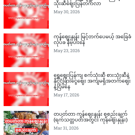
သုံးဆီဈေးပြန်တက်လာ
May 30, 2026
ကုန်ဈေးနှုန်း မြင့်တက်ပေမယ့် အခြေခံ
လုပ်ခ နိမ့်ပါးနေ
May 23, 2026
ရွှေဈေးပြန်ကျ စက်သုံးဆီ စားသုံးဆီနဲ့
နိုင်ငံခြားငွေဈေး အကျမရှိအတက်ဈေး
နဲ့ငြိမ်နေ
May 17, 2026
တပတ်တာ ကုန်ဈေးနှုန်း စုစည်းချက်
(ရက်သတ္တပတ်အတွင်း ကုန်ဈေးနှုန်း)
Mar 31, 2026