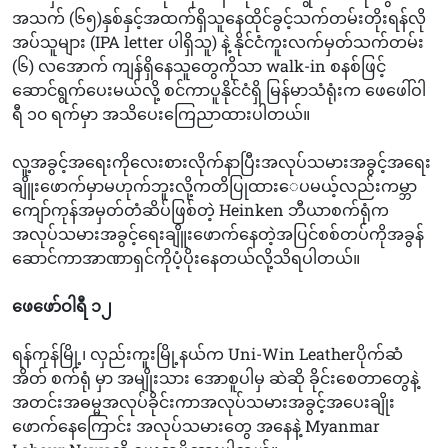
အသက် (၆၅)နှစ်နှင့်အထက်ရှိသူနေထိုင်ခွင့်သက်တမ်းတိုးရန်လို
အပ်သူများ (IPA letter ပါရှိသူ) နဲ့ နိုင်ငံကူးလက်မှတ်သက်တမ်း
(၆) လအောက် ကျန်ရှိနေသူတွေကိုသာ walk-in စနစ်ဖြင့်
ဆောင်ရွက်ပေးမယ်လို့ စင်ကာပူနိုင်ငံရှိ မြန်မာသံရုံးက ဖေဖေါ်ဝါ
ရီ ၁၀ ရက်မှာ အသိပေးကြေညာထားပါတယ်။
လူ့အခွင့်အရေးကိုလေးစားလိုက်နာပြီးအလုပ်သမားအခွင့်အရေး
ချိူးဖောက်မှာမဟုက်ဘူးလို့ကတိပြုထား‌ေပမယ့်လည်းကမ္ဘာ
ကျော်ကုန်အမှတ်တံဆိပ်ဖြစ်တဲ့ Heinken ဘီယာစက်ရုံက
အလုပ်သမားအခွင့်ရေးချိူးဖောက်နေတဲ့အပြင်စစ်တပ်ကိုအခွန်
ဆောင်ကာအာဏာရှင်ကိုပံ့ပိုးနေတယ်လို့သိရပါတယ်။
ဖေဖော်ဝါရီ ၁၂
ရန်ကုန်မြို့၊ လှည်းကူးမြို့နယ်က Uni-Win Leatherပိုက်ဆံ
အိတ် စက်ရုံ မှာ အမျိုးသား အောစူပါမှ ဆဲဆို ခိုင်းစေတာတွေနဲ့
အတင်းအဓမ္မအလုပ်ခိုင်း‌ကာအလုပ်သမားအခွင့်အပေးချိုး
ဖောက်နေကြောင်း အလုပ်သမားတွေ အနေနဲ့ Myanmar