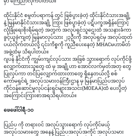
မှာ ကြေညာလိုက်ပါတယ်။
ထိုင်းနိုင်ငံ စမွတ်ပရာကန် တွင် ဖြစ်ပွားခဲ့တဲ့ ထိုင်းနိုင်ငံသားအချို့
နဲ့ မြန်မာနိုင်ငံသားအချို့ ကြား ဖြစ်ပွာခဲ့တဲ့ ပဋိပက္ခအရှိန်ကြောင့်
လုံခြုံရေးစိုးရိမ်ရတဲ့ အတွက် အလုပ်ရှင်သူဌေးထံ အသနားခံကာ
ခွင့်ယူခဲ့ကျတဲ့ မြန်မာလုပ်သား ၂၃ဦးကို အလုပ်ရှင်မှ အလုပ်ထုတ်
ပယ်လိုက်တယ်လို့ ၎င်းကိစ္စကို ကူညီပေးနေတဲ့ MHACမဟာမိတ်
အဖွဲ့ထံမှ သိရပါတယ်။
ဂျပန် နိုင်ငံကို ကျွမ်းကျင်လုပ်သား အဖြစ် သွားရောက် လုပ်ကိုင်ဖို့
လျှောက်ထားသူတွေ ထဲ မှ အချို့ဟာ အောင်လက်မှတ်အတု တွေ
ပြုလုပ်ကာ တင်ပြလျှောက်ထားတာတွေ ရှိနေတယ်လို့ စစ်
ကော်မရှင်ရဲ့ အလုပ်သမားဝန်ကြီးဌာန မှ မြန်မာပြည်ပအလုပ်
ကိုင်ဝန်ဆောင်မှုလုပ်ငန်းရှင်များအသင်း(MOEAA)ထံ ပေးပို့တဲ့
အကြောင်းကြားစာအရသိရပါတယ်။
ဖေဖေါ်ဝါရီ-၁၀
ပြည်ပ ကို တရားဝင် အလုပ်သွားရောက် လုပ်ကိုင်မယ့်
အလုပ်သမားတွေ အနေနဲ့ ပြည်ပအလုပ်အကိုင် အလုပ်သမား