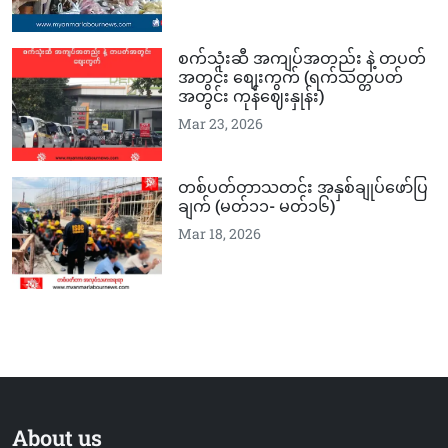
စက်သုံးဆီ အကျပ်အတည်း နဲ့ တပတ်
အတွင်း စျေးကွက် (ရက်သတ္တပတ်
အတွင်း ကုန်ဈေးနှုန်း)
Mar 23, 2026
တစ်ပတ်တာသတင်း အနှစ်ချုပ်ဖော်ပြ
ချက် (မတ်၁၁-‌‌ မတ်၁၆)
Mar 18, 2026
About us