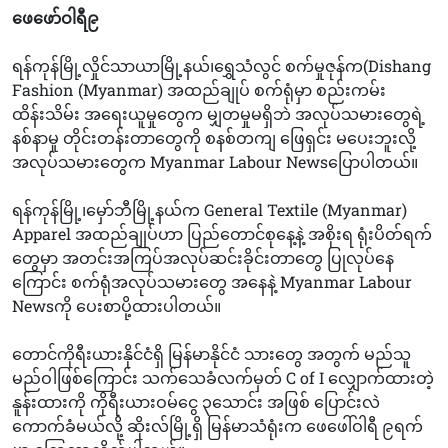
ဖေဖော်ဝါရီ၉
ရန်ကုန်မြို့လှိုင်သာယာမြို့နယ်၊ရွှေသံလွင် စက်မှုဇုန်က(Dishang
Fashion (Myanmar) အထည်ချုပ် စက်ရုံမှာ စည်းကမ်း
ထိန်းသိမ်း အရေးယူမှုတွေက မျှတမှုမရှိဘဲ အလုပ်သမားတွေရဲ့
နစ်နာမှု တိုင်းတန်းတာတွေကို စနစ်တကျ ဖြေရှင်း မပေးဘူးလို့
အလုပ်သမားတွေက Myanmar Labour Newsပြောပါတယ်။
ရန်ကုန်မြို့၊မှော်ဘီမြို့နယ်က General Textile (Myanmar)
Apparel အထည်ချုပ်ဟာ ပြည်တောင်စုနေ့နဲ့ အစိုးရ ရုံးပိတ်ရက်
တွေမှာ အတင်းအကြပ်အလုပ်ဆင်းခိုင်းတာတွေ ပြုလုပ်နေ
ကြောင်း စက်ရုံအလုပ်သမားတွေ အနေနဲ့ Myanmar Labour
Newsကို ပေးစာပို့ထားပါတယ်။
တောင်ကိုရီးယားနိုင်ငံရှိ မြန်မာနိုင်ငံ သားတွေ အတွက် မည်သူ
မည်ဝါဖြစ်ကြောင်း သက်သေခံလက်မှတ် C of I လျှောက်ထားတဲ့
နူန်းထားကို ကိုရီးယားဝမ်ငွေ ၃သောင်း အဖြစ် ပြောင်းလဲ
ကောက်ခံမယ်လို့ ဆိုးလ်မြို့ရှိ မြန်မာသံရုံးက ဖေဖေါ်ဝါရီ ၉ရက်