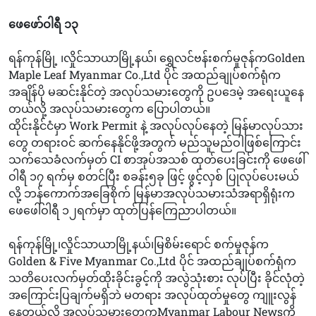
ဖေဖော်ဝါရီ ၁၃
ရန်ကုန်မြို့ ၊လှိုင်သာယာမြို့နယ်၊ ရွှေလင်ဗန်းစက်မှုဇုန်ကGolden
Maple Leaf Myanmar Co.,Ltd ပိုင် အထည်ချုပ်စက်ရုံက
အချိန်ပို မဆင်းနိုင်တဲ့ အလုပ်သမားတွေကို ဥပဒေမဲ့ အရေးယူနေ
တယ်လို့ အလုပ်သမားတွေက ပြောပါတယ်။
ထိုင်းနိုင်ငံမှာ Work Permit နဲ့ အလုပ်လုပ်နေတဲ့ မြန်မာလုပ်သား
တွေ တရားဝင် ဆက်နေနိုင်ဖို့အတွက် မည်သူမည်ဝါဖြစ်ကြောင်း
သက်သေခံလက်မှတ် CI စာအုပ်အသစ် ထုတ်ပေးခြင်းကို ဖေဖေါ်
ဝါရီ ၁၇ ရက်မှ စတင်ပြီး စခန်း၅ခု ဖြင့် ဖွင့်လှစ် ပြုလုပ်ပေးမယ်
လို့ ဘန်ကောက်အခြေစိုက် မြန်မာအလုပ်သမားသံအရာရှိရုံးက
ဖေဖေါ်ဝါရီ ၁၂ရက်မှာ ထုတ်ပြန်ကြေညာပါတယ်။
ရန်ကုန်မြို့၊လှိုင်သာယာမြို့နယ်၊မြစိမ်းရောင် စက်မှုဇုန်က
Golden & Five Myanmar Co.,Ltd ပိုင် အထည်ချုပ်စက်ရုံက
သတိပေးလက်မှတ်ထိုးခိုင်းခွင့်ကို အလွဲသုံးစား လုပ်ပြီး ခိုင်လုံတဲ့
အကြောင်းပြချက်မရှိဘဲ မတရား အလုပ်ထုတ်မှုတွေ ကျူးလွန်
နေတယ်လို့ အလုပ်သမားတွေကMyanmar Labour Newsကို