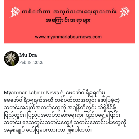
Mu Dra
Feb 18, 2026
Myanmar Labour News ရဲ့ ဖေဖော်ဝါရီ၉ရက်မှ
ဖေဖော်ဝါရီ၁၅ရက်အထိ တစ်ပတ်တာအတွင်း ဖော်ပြခဲ့တဲ့
သတင်းအချက်အလက်တွေကို အချိန်တိုတွင်း သိရှိနိုင်ဖို့
ပြည်တွင်း၊ ပြည်ပအလုပ်သမားရေးရာ၊ ပြည်ပရွှေ့ပြောင်း
သတင်း၊ ဒေသတွင်းသတင်းတွေနဲ့ သတင်းဆောင်းပါးတွေကို
အနှစ်ချုပ် ဖော်ပြပေးထားတာ ဖြစ်ပါတယ်။