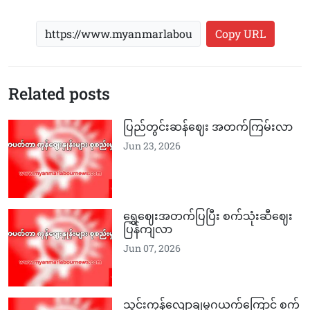
Copy URL
Related posts
ပြည်တွင်းဆန်ဈေး အတက်ကြမ်းလာ
Jun 23, 2026
ရွှေဈေးအတက်ပြပြီး စက်သုံးဆီဈေး
ပြန်ကျလာ
Jun 07, 2026
သွင်းကုန်လျော့ချမှုဂယက်ကြောင့် စက်