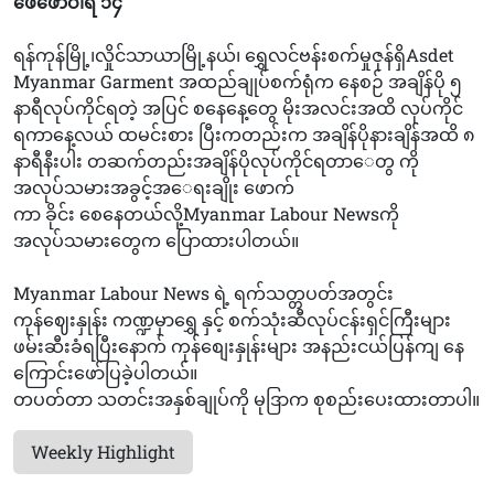
ဖေဖော်ဝါရီ ၁၄
ရန်ကုန်မြို့၊လှိုင်သာယာမြို့နယ်၊‌‌ ရွှေလင်ဗန်းစက်မှုဇုန်ရှိAsdet
Myanmar Garment အထည်ချုပ်စက်ရုံက နေစဉ် အချိန်ပို ၅
နာရီလုပ်ကိုင်ရတဲ့ အပြင် စနေနေ့တွေ မိုးအလင်းအထိ လုပ်ကိုင်
ရကာနေ့လယ် ထမင်းစား ပြီးကတည်းက အချိန်ပိုနားချိန်အထိ ၈
နာရီနီးပါး တဆက်တည်းအချိန်ပိုလုပ်ကိုင်ရတာ‌ေတွ ကို
အလုပ်သမားအခွင့်အ‌ေရးချိုး‌ ဖောက်
ကာ ခိုင်း‌ စေနေတယ်လို့Myanmar Labour Newsကို
အလုပ်သမားတွေက ပြောထားပါတယ်။
Myanmar Labour News ရဲ့ ရက်သတ္တပတ်အတွင်း
ကုန်ဈေးနှုန်း ကဏ္ဍမှာရွှေ နှင့် စက်သုံးဆီလုပ်ငန်းရှင်ကြီးများ
ဖမ်းဆီးခံရပြီးနောက် ကုန်စျေးနှုန်းများ အနည်းငယ်ပြန်ကျ နေ
ကြောင်းဖော်ပြခဲ့ပါတယ်။
တပတ်တာ သတင်းအနှစ်ချုပ်ကို မုဒြာက စုစည်းပေးထားတာပါ။
Weekly Highlight