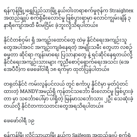
ရန်ကုန်မြို့၊ရွှေပြည်သာမြို့နယ်၊ဝါးတရာစက်မှုဇုန်က Straightex
အထည်ချုပ် စက်ရုံမီးလောင်မှု ဖြစ်ပွားရာမှာ လောင်ကျွမ်းချိန် ၃
နာရီကျော်အထိ မီးမငြိမ်း ခဲ့ဘူးလို့သိရပါတယ်။
နိုင်ငံတစ်ဝှမ်း ရှိ အကျဉ်းထောင်တွေ ထဲမှ နိုင်ငံရေးအကျဉ်းသူ
တွေအပါအဝင် အကျဉ်းကျခံနေရတဲ့ အမျိုးသမီး တွေဟာ လစဉ်
ဓမ္မတာ ဆိုင်ရာ ကျန်းမာရေး ပြသာနာတွေ နဲ့ ရင်ဆိုင်နေရတယ်လို့
နိုင်ငံရေးအကျဉ်းသားများ ကူညီစောင့်ရှောက်ရေးအသင်း (အေ
အေပီပီ)က ဖေဖေါ်ဝါရီ ၁၈ ရက်မှာ ထုတ်ပြန်ပါတယ်။
တရုတ်နိုင်ငံ ကမ်းလွန်ပင်လယ် တွင် စင်္ကာပူ နိုင်ငံမှာ မှတ်ပုံတင်
ထားတဲ့ MANDYအမည်ရှိ ကုန်တင်သင်္ဘော မီးလောင်မှု ဖြစ်ပွားခဲ့
တာ မှာ သင်္ဘောပေါ်မှာ ပါရှိတဲ့ မြန်မာသင်္ဘောသား ၂ဦး သေဆုံးခဲ့
တယ်လို့ နိုင်ငံတကာသတင်းတွေအရသိရပါတယ်။
ဖေဖော်ဝါရီ ၁၉
ရန်ကုန်မြို့၊လှိုင်သာယာမြို့နယ်က Saifeom အထည်ချုပ် စက်ရုံ