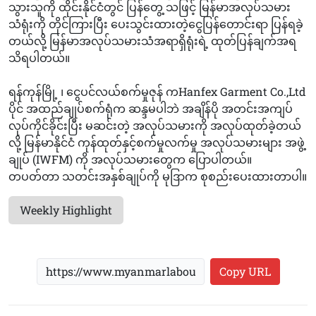
သွားသူကို ထိုင်းနိုင်ငံတွင် ပြန်တွေ့ သဖြင့် မြန်မာအလုပ်သမား
သံရုံးကို တိုင်ကြားပြီး ပေးသွင်းထားတဲ့ငွေပြန်တောင်းရာ ပြန်ရခဲ့
တယ်လို့ မြန်မာအလုပ်သမားသံအရာရှိရုံးရဲ့ ထုတ်ပြန်ချက်အရ
သိရပါတယ်။
ရန်ကုန်မြို့ ၊‌ ငွေပင်လယ်စက်မှုဇုန် ကHanfex Garment Co.,Ltd
ပိုင် အထည်ချုပ်စက်ရုံက ဆန္ဒမပါဘဲ အချိန်ပို အတင်းအကျပ်
လုပ်ကိုင်ခိုင်းပြီး မဆင်းတဲ့ အလုပ်သမားကို အလုပ်ထုတ်ခဲ့တယ်
လို့ မြန်မာနိုင်ငံ ကုန်ထုတ်နှင့်စက်မှုလက်မှု အလုပ်သမားများ အဖွဲ့
ချုပ် (IWFM) ကို အလုပ်သမားတွေက ပြောပါတယ်။
တပတ်တာ သတင်းအနှစ်ချုပ်ကို မုဒြာက စုစည်းပေးထားတာပါ။
Weekly Highlight
Copy URL