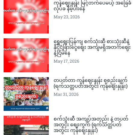
ကုန်ဈေးနှုန်း မြင့်တက်ပေမယ့် အခြေခံ
လုပ်ခ နိမ့်ပါးနေ
May 23, 2026
ရွှေဈေးပြန်ကျ စက်သုံးဆီ စားသုံးဆီနဲ့
နိုင်ငံခြားငွေဈေး အကျမရှိအတက်ဈေး
နဲ့ငြိမ်နေ
May 17, 2026
တပတ်တာ ကုန်ဈေးနှုန်း စုစည်းချက်
(ရက်သတ္တပတ်အတွင်း ကုန်ဈေးနှုန်း)
Mar 31, 2026
စက်သုံးဆီ အကျပ်အတည်း နဲ့ တပတ်
အတွင်း စျေးကွက် (ရက်သတ္တပတ်
အတွင်း ကုန်ဈေးနှုန်း)