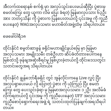
အီလက်ထရောနစ် စက်ရုံ မှာ အလုပ်သွင်းပေးမယ်ဆ်ိုပြီး ပွဲစားမှ
စမတ်ကြေး တွေ ယူကာ လိမ် ပြေး ခံရတဲ့ မြန်မာလုပ်သား ၆၃ဦး
အား ဘတ်၄သိန်း ကို ပွဲစားက ပြန်ပေးတယ်လို့ ၎င်းအမှု ကို ကူညီ
ပေးနေတဲ့ WAGအလုပ်သမား မဟာမိတ်အဖွဲ့ထံမှ သိရပါတယ်။
ဖေဖေါ်ဝါရီ၁၈
ထိုင်းနိုင်ငံ စမွတ်ဆာခွန် ခရိုင်၊မဟာချိုင်နယ်မြေ မှာ မြန်မာ
အလုပ်သမား အမျိုးသမီး တစ်ဦးဟာ ဆိပ်ခံတံတားပေါ်ကနေ
မြစ်ထဲသို့ ခုန်ချအဆုံးစီရင်မှု ဖြစ်ပွားခဲ့တယ်လို့ ထိုင်းဒေသတွင်း
သတင်းတွေအရ သိရပါတယ်။
ထိုင်းနိုင်ငံ ချွန်ဘော်ရီခရိုင် တွင် အွန်လိုင်းကနေ Live လွှင့် ပြီး
အလုပ်ရှာပေးမယ် လို့ ပြောတဲ့ ပွဲစား ကို ယုံကြည် ပြီး စမတ်
ကြေး တွေ ပေးသွင်းခဲ့ရာ မှ မြန်မာအလုပ်သမား ၁၂ဦး အလိမ်ခံ
လိုက်ရတယ်လို့ ၎င်းအမှု ကို ကူညီပေးနေတဲ့ UFF အလုပ်သမား
ကူညီစောင့်ရှောက်ရေးအဖွဲ့ ရဲ့ သတင်းထုတ်ပြန်ချက်အရသိရပါ
တယ်။