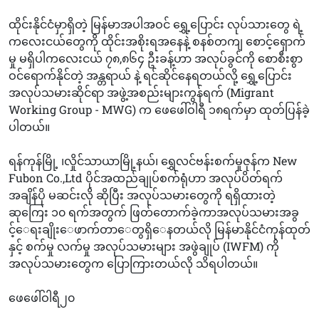
ထိုင်းနိုင်ငံမှာရှိတဲ့ မြန်မာအပါအဝင် ရွှေ့ပြောင်း လုပ်သားတွေ ရဲ့
ကလေးငယ်တွေကို ထိုင်းအစိုးရအနေနဲ့ စနစ်တကျ စောင့်ရှောက်
မှု မရှိပါကလေးငယ် ၇၈,၈၆၄ ဦးခန့်ဟာ အလုပ်ခွင်ကို စောစီးစွာ
ဝင်ရောက်နိုင်တဲ့ အန္တရာယ် နဲ့ ရင်ဆိုင်နေရတယ်လို့ ရွှေ့ပြောင်း
အလုပ်သမားဆိုင်ရာ အဖွဲ့အစည်းများကွန်ရက် (Migrant
Working Group - MWG) က ဖေဖေါ်ဝါရီ ၁၈ရက်မှာ ထုတ်ပြန်ခဲ့
ပါတယ်။
ရန်ကုန်မြို့ ၊လှိုင်သာယာမြို့နယ်၊ ရွှေလင်ဗန်းစက်မှုဇုန်က New
Fubon Co.,Ltd ပိုင်အထည်ချုပ်စက်ရုံဟာ အလုပ်ပိတ်ရက်
အချိန်ပို မဆင်းလို ဆိုပြီး အလုပ်သမားတွေကို ရရှိထားတဲ့
ဆုကြေး ၁၀ ရက်အတွက် ဖြတ်တောက်ခဲ့ကာအလုပ်သမားအခွ
င့်‌ေရးချိုး‌ေဖာက်တာ‌ေတွရှိ‌ေနတယ်လို မြန်မာနိုင်ငံကုန်ထုတ်
နှင့် စက်မှု လက်မှု အလုပ်သမားများ အဖွဲချုပ် (IWFM) ကို
အလုပ်သမားတွေက ပြောကြားတယ်လို သိရပါတယ်။
ဖေဖေါ်ဝါရီ၂၀