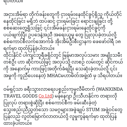
ရပါတယ်။
အငှားအိမ်ရာ တိုက်ခန်းတွေကို ငှားရမ်းနေထိုင်ခွင့်ရှိသူ ကိုယ်တိုင်
နေထိုင်ခြင်း မရှိဘဲ ထပ်ဆင့် ငှားရမ်းခြင်း ရောင်းချခြင်း တို့
စစ်ဆေးတွေ့ရှိသဖြင့် ၎င်းအိမ်ခန်းငှားရမ်းနေထိုင်ခွင့်ကို
ပယ်ဖျက်ပြီး ဥပဒေနဲ့အညီ အရေးယူမှု တွေ ပြုလုပ်ခဲ့တယ်လို့
စစ်ကောင်စီလက်အောက်ခံ အိုးအိမ်ဦးစီးဌာနက ဖေဖော်ဝါရီ ၁၈
ရက်မှာ ထုတ်ပြန်ခဲ့ပါတယ်။
ထိုင်းနိုင်ငံ ပါကျင်ဘူရီခရိုင်တွင် မြန်မာအလုပ်သမား အမျိုးသမီး
တစ်ဦး ဟာ ဆိုင်ကယ်ဖြင့် အလုပ်သို့ လာစဉ် လမ်းတွင် ဆိုင်ကယ်
ကို အနောက်မှ ကားဖြင့်အတိုက်ခံရပြီး သေဆုံးခဲ့တယ်လို့ ၎င်း
အမှုကို ကူညီပေးနေတဲ့ MHACမဟာမိတ်အဖွဲ့ထံ မှ သိရပါတယ်။
ဝမ်ရှင့်သာ ခရီးသွားလာရေးပစ္စည်းကုမ္ပလီမိတက် (WANXINDA
TRAVEL GOODS
Co.Ltd
) မန်နေဂျာ ဦးသီဟနိုင်က တရားလို
ပြုလုပ် တရားစွဲဆိုပြီး စစ်ကောင်စီက ဖမ်းဆီးခဲ့တဲ့
သွေးစည်းညီညွတ်သော သမဂ္ဂများအဖွဲချုပ် STUM အဖွဲ့ဝင်တွေ
ပြန်လည် လွတ်မြောက်လာတယ်လို့ လူမှုကွန်ရက်မှာ ထုတ်ပြန်
ထားခဲ့ပါတယ်။