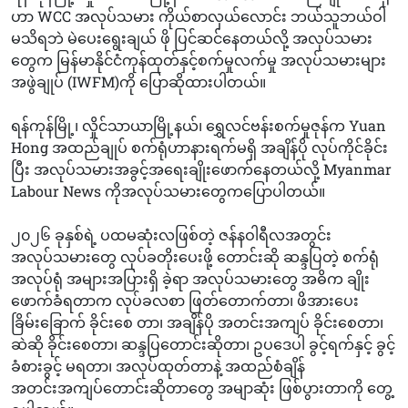
ဟာ WCC အလုပ်သမား ကိုယ်စာလှယ်လောင်း ဘယ်သူဘယ်ဝါ
မသိရဘဲ မဲပေးရွေးချယ် ဖို ပြင်ဆင်နေတယ်လို့ အလုပ်သမား
တွေက မြန်မာနိုင်ငံကုန်ထုတ်နှင့်စက်မှုလက်မှု အလုပ်သမားများ
အဖွဲချုပ် (IWFM)ကို ပြောဆိုထားပါတယ်။
ရန်ကုန်မြို့၊ လှိုင်သာယာမြို့နယ်၊ ရွှေလင်ဗန်းစက်မှုဇုန်က Yuan
Hong အထည်ချုပ် စက်ရုံဟာနားရက်မရှိ အချိန်ပို လုပ်ကိုင်ခိုင်း
ပြီး အလုပ်သမားအခွင့်အရေးချိုးဖောက်နေတယ်လို့ Myanmar
Labour News ကိုအလုပ်သမားတွေကပြောပါတယ်။
၂၀၂၆ ခုနှစ်ရဲ့ ပထမဆုံးလဖြစ်တဲ့ ဇန်နဝါရီလအတွင်း
အလုပ်သမားတွေ လုပ်ခတိုးပေးဖို့ တောင်းဆို ဆန္ဒပြတဲ့ စက်ရုံ
အလုပ်ရုံ အများအပြားရှိ ခဲ့ရာ အလုပ်သမားတွေ အဓိက ချိုး
ဖောက်ခံရတာက လုပ်ခလစာ ဖြတ်တောက်တာ၊ ဖိအားပေး
ခြိမ်းခြောက် ခိုင်းစေ တာ၊ အချိန်ပို အတင်းအကျပ် ခိုင်းစေတာ၊
ဆဲဆို ခိုင်းစေတာ၊ ဆန္ဒပြတောင်းဆိုတာ၊ ဥပဒေပါ ခွင့်ရက်နှင့် ခွင့်
ခံစားခွင့် မရတာ၊ အလုပ်ထုတ်တာနဲ့ အထည်စံချိန်
အတင်းအကျပ်တောင်းဆိုတာတွေ အမျာဆုံး ဖြစ်ပွားတာကို တွေ့