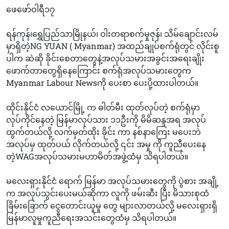
ဖေဖော်ဝါရီ၁၇
ရန်ကုန်၊ရွှေပြည်သာမြိုနယ်၊ ဝါးတရာစက်မှုဇုန်၊ သိမ်ချောင်းလမ်
မှာရှိတဲ့NG YUAN ( Myanmar) အထည်ချုပ်စက်ရုံတွင် လိုင်းစူ
ပါက ဆဲဆို ခိုင်းစေတာတွေနဲ့အလုပ်သမားအခွင်းအရေးချိုး
ဖောက်တာတွေရှိနေကြောင်း စက်ရုံအလုပ်သမားတွေက
Myanmar Labour Newsကို ပေးစာ ပေးပို့ထားပါတယ်။
ထိုင်းနိုင်ငံ လယောင်မြို့ က ဓါတ်မီး ထုတ်လုပ်တဲ့ စက်ရုံမှာ
လုပ်ကိုင်နေတဲ့ မြန်မာလုပ်သား ၁၁ဦးကို မိမိဆန္ဒအရ အလုပ်
ထွက်တယ်လို့ လက်မှတ်ထိုး ခိုင်း ကာ နစ်နာကြေး မပေးဘဲ
အလုပ်မှ ထုတ်ပယ် လိုက်တယ်လို့ ၎င်း အမှု ကို ကူညီပေးနေ
တဲ့WAGအလုပ်သမားမဟာမိတ်အဖွဲ့ထံမှ သိရပါတယ်။
မလေးရှားနိုင်ငံ ရောက် မြန်မာ အလုပ်သမားတွေကို ပွဲစား အချို့
က အလုပ်သွင်းပေးမယ်ဆိုကာ လူကို ဖမ်းဆီး ပြီး မိသားစုထံ
ခြိမ်းခြောက် ငွေတောင်းယူမှု တွေ များလာတယ်လို့ မလေးရှားရှိ
မြန်မာလူမှုကူညီရေးအသင်းတွေထံမှ သိရပါတယ်။