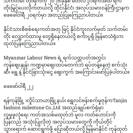
သက်တမ်း တိုးရက်ကို ၂၀၂၆ခုနှစ် မတ်လ ၃၁ရက်အထိ ရက်
တိုးမြှင့်ပေးလိုက်တယ်လို့ ထိုင်းနိုင်ငံ၊ အလုပ်သမားဝန်ကြီးဌာနက
ဖေဖေါ်ဝါရီ ၂၀ရက်မှာ အတည်ပြုကြေညာပါတယ်။
နိုင်ငံသားစိစစ်ရေးကတ်အတု ဖြင့် နိုင်ငံကူးလက်မှတ် သက်တမ်း
တိုး လျှောက်ထားမှု တွေရှိနေတယ်လို့ စင်္ကာပူရှိ မြန်မာသံရုံးက
ထုတ်ပြန်ကြေညာပါတယ်။
Myanmar Labour News ရဲ့ ရက်သတ္တပတ်အတွင်း
ကုန်ဈေးနှုန်း ကဏ္ဍမှာဈေးထပ်မတက်ဘဲ ရပ်တန့်နေတဲ့ စက်သုံး
ဆီ၊ ရွှေ နဲ့ နိုင်ငံခြားသုံးငွေ ဈေးကွက် အကြောင်းဖော်ပြခဲ့ပါတယ်။
ဖေဖော်ဝါရီ ၂၂
ရန်ကုန်မြို့ ၊လှိုင်သာယာမြို့နယ်၊ ရွှေလင်ဗန်းစက်မှုဇုန်ကTanjin
fashion milestone Co.,Ltd အထည်ချုပ်စက်ရုံမှာ
လူမှုဖူလုံရေး ကတ်အသစ်မထုတ်ဘဲ မူလ ကတ်ဟောင်းကို
ပြန်လည် အသုံးပြုလိုတဲ့ အလုပ်သမားတွေကို ကိုယ်တိုင်
သွားရောက် ဆောင်ရွက်ဖို့ ပြောဆိုတယ်လို့ မြန်မာနိုင်ငံ ကုန်ထုတ်