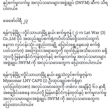
နှင့်စက်မှုလက်မှု အလုပ်သမားများအဖွဲ့ချုပ် (IWFM) ဆီက သိရ
ပါတယ်။
ဖေဖော်ဝါရီ ၂၃
ရန်ကုန်မြို့၊ လှိုင်သာယာမြို့နယ်၊ စက်မှုဇုန် (၂) က Lat War (3)
Co.,Ltd ပိုင် အထည်ချုပ်စက်ရုံကပိတ်သိမ်းဖို့သတင်းထွက်
နေကာ လုပ်ငန်းသုံး ပစ္စည်းတချို့ ပြောင်းရွှေ့နေပေမဲ့ စက်ရုံ
ပတ်သက်တဲ့ အကြောင်းအရာတွေကို ထုတ်ပြန်အသိပေးတာ မရှိ
ဘူးလို့ မြန်မာနိုင်ငံကုန်ထုတ်နှင့် စက်မှုလက်မှု အလုပ်သမားများ
အဖွဲ့ချုပ် IWFM ကို အလုပ်သမားတွေက ပြောထားပါတယ်။
ရန်ကုန်မြို့၊လှိုင်သာယာမြို့နယ်၊ ရွှေသံလွင်စက်မှုဇုန်က
Myanmar LNY CAPS (1) ဦးထုပ်ချုပ်စက်ရုံမှာ
ပုတ်ပြတ်(လစာ) အလုပ်သမားတွေကို တစ်လ အချိန်ပို ၆၁ နာရီ
အဓမ္မခိုင်းစေနေ တယ်လို့ မြန်မာနိုင်ငံကုန်ထုတ်နှင့် စက်မှုလက်မှု
အလုပ်သမားများအဖွဲ့ချုပ် IWFM ကို အလုပ်သမားတွေက
ပြောထားပါတယ်။