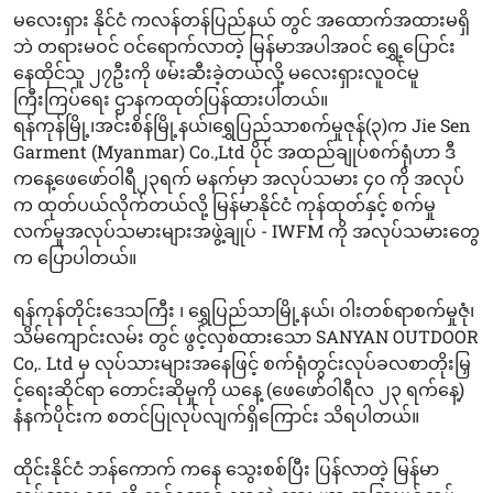
မလေးရှား နိုင်ငံ ကလန်တန်ပြည်နယ် တွင် အထောက်အထားမရှိ
ဘဲ တရားမဝင် ဝင်ရောက်လာတဲ့ မြန်မာအပါအဝင် ရွှေ့ပြောင်း
နေထိုင်သူ ၂၇ဦးကို ဖမ်းဆီးခဲ့တယ်လို့ မလေးရှားလူဝင်မူ
ကြီးကြပ်ရေး ဌာနကထုတ်ပြန်ထားပါတယ်။
ရန်ကုန်မြို့၊အင်းစိန်မြို့နယ်၊ရွှေပြည်သာစက်မှုဇုန်(၃)က Jie Sen
Garment (Myanmar) Co.,Ltd ပိုင် အထည်ချုပ်စက်ရုံဟာ ဒီ
ကနေ့ဖေဖော်ဝါရီ၂၃ရက် မနက်မှာ အလုပ်သမား ၄၀ ကို အလုပ်
က ထုတ်ပယ်လိုက်တယ်လို့ မြန်မာနိုင်ငံ ကုန်ထုတ်နှင့် စက်မှု
လက်မှုအလုပ်သမားများအဖွဲ့ချုပ် - IWFM ကို အလုပ်သမားတွေ
က ပြောပါတယ်။
ရန်ကုန်တိုင်းဒေသကြီး ၊ ရွှေပြည်သာမြို့နယ်၊ ဝါးတစ်ရာစက်မှုဇုံ၊
သိမ်ကျောင်းလမ်း တွင် ဖွင့်လှစ်ထားသော SANYAN OUTDOOR
Co,. Ltd မှ လုပ်သားများအနေဖြင့် စက်ရုံတွင်းလုပ်ခလစာတိုးမြှ
င့်ရေးဆိုင်ရာ တောင်းဆိုမှုကို ယနေ့ (ဖေဖော်ဝါရီလ ၂၃ ရက်နေ့)
နံနက်ပိုင်းက စတင်ပြုလုပ်လျက်ရှိကြောင်း သိရပါတယ်။
ထိုင်းနိုင်ငံ ဘန်ကောက် ကနေ သွေးစစ်ပြီး ပြန်လာတဲ့ မြန်မာ