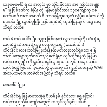
ယခုဖေဖေါ်ဝါရီ လ အတွင်း မှာ ထိုင်းနိုင်ငံမှာ အကြောင်းအမျိုး
မျိုးနဲ့ ပြစ်ဒဏ်ကျခံပြီး တဲ့ မြန်မာနိုင်ငံသား ၁၃၀ကျော်ကို စစ်
ကော်မရှင် လက်အောက် ရှိ တာဝန်ရှိသူတွေထံ လွှဲပို့ပေးခဲ့တယ်လို့
ရနောင်းမြို့ လူဝင်မှုကြီးကြပ်ရေးရုံးရဲ့ ထုတ်ပြန်ချက် တွေ အရ
သိရပါတယ်။
တစ် နဲ့ တစ် ပေါင်းပြီး သုည ဖြစ်နေတဲ့ လူသားတန်ဘိုး ဆုံးရှုံးမှု၊
ဆင်းရဲမှု သံသရာ နဲ့ လူမှု တရားမျှတမှု ( ဆောင်းပါး)
ထိုင်းနိုင်ငံ ၊လယောင်မြို့နယ်၊နိခွန်းဖတ်ထနာတွင်ရှိသော ခြေ
သုတ်၊ဖော့ဖျာထုတ်လုပ်သည့်စက်ရုံမှာ လုပ်ကိုင်နေတဲ့ မြန်မာ
လုပ်သား ၇၇ဦး ကို ရှယ်ယာရှင်သူဌေးမှ အလုပ်ကနေ မောင်း
ထုတ်ခံရမှု ဖြစ်ပေါ်ခဲ့တယ်လို့ ၎င်းအမှု ကို ကူညီပေးနေတဲ့ WAG
အလုပ်သမားမဟာမိတ်အဖွဲ့ထံမှ သိရပါတယ်။
ဖေဖေါ်ဝါရီ၂၁
ထိုင်းနိုင်ငံရှိ မြန်မာ၊လာအိုနဲ့ ဗီယမ်နမ် နိုင်ငံသား ရွှေ့ပြောင်း
လုပ်သား ၃သိန်းကျော်အတွက် အလုပ်လုပ်ခွင်​့ ပါမစ်