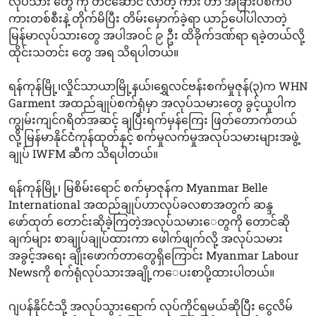
လုပ်သား တွေ ကို တင်ဆောင် လာတဲ့ ကား ဟာ အခြားပစ်ကပ်
ကားတစ်စီးနဲ့ တိုက်မိပြီး တိမ်းမှောက်ခဲ့ရာ ယာဉ်ပေါ်ပါလာတဲ့
မြန်မာလုပ်သားတွေ အပါအဝင် ၉ ဦး ထိခိုက်ဒဏ်ရာ ရခဲ့တယ်လို့
ထိုင်းသတင်း​ တွေ အရ သိရပါတယ်။
ရန်ကုန်မြို့၊လှိုင်သာယာမြို့နယ်၊ရွှေလင်ဗန်းစက်မှုဇုန်(၃)က WHN
Garment အထည်ချုပ်စက်ရုံမှာ အလုပ်သမားတွေ ခွင့်ယူပါက
ကျွမ်းကျင်ဂရိတ်အဆင့် ချပြီးရက်မှန်ကြေး ဖြတ်တောက်တယ်
လို့ မြန်မာနိုင်ငံကုန်ထုတ်နှင့် စက်မှုလက်မှုအလုပ်သမားများအဖွဲ့
ချုပ် IWFM ဆီက သိရပါတယ်။
ရန်ကုန်မြို့၊ မြစိမ်းရောင် စက်မှာဇုန်က Myanmar Belle
International အထည်ချုပ်ဟာလုပ်ခလစာအတွက် ဆန္ဒ
ဖော်ထုတ် တောင်းဆိုခဲ့ကြတဲ့အလုပ်သမား‌ေတွကို တောင်ဆို
ချက်များ စာချုပ်ချုပ်ထားကာ ဖေါက်ဖျက်လို့ အလုပ်သမား
အခွင့်အရေး ချိုးဖောက်တာတွေရှိကြောင်း Myanmar Labour
Newsကို စက်ရုံလုပ်သားအချို့က‌ေပးစာပို့ထားပါတယ်။
ဂျပန်နိုင်ငံသို့ အလုပ်သွားရောက် လုပ်ကိုင်ရမယ်ဆိုပြီး ငွေလိမ်