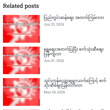
Related posts
ပြည်တွင်းဆန်ဈေး အတက်ကြမ်းလာ
Jun 23, 2026
ရွှေဈေးအတက်ပြပြီး စက်သုံးဆီဈေး
ပြန်ကျလာ
Jun 07, 2026
သွင်းကုန်လျော့ချမှုဂယက်ကြောင့် စက်
သုံးဆီဈေးပြန်တက်လာ
May 30, 2026