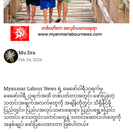
Mu Dra
Feb 24, 2026
Myanmar Labour News ရဲ့ ဖေဖော်ဝါရီ၁၇ရက်မှ
ဖေဖော်ဝါရီ၂၃ရက်အထိ တစ်ပတ်တာအတွင်း ဖော်ပြခဲ့တဲ့
သတင်းအချက်အလက်တွေကို အချိန်တိုတွင်း သိရှိနိုင်ဖို့
ပြည်တွင်း၊ ပြည်ပအလုပ်သမားရေးရာ၊ ပြည်ပရွှေ့ပြောင်း
သတင်း၊ ဒေသတွင်းသတင်းတွေနဲ့ သတင်းဆောင်းပါးတွေကို
အနှစ်ချုပ် ဖော်ပြပေးထားတာ ဖြစ်ပါတယ်။