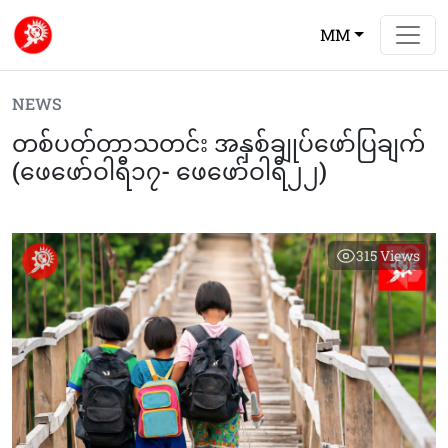
MM
NEWS
တစ်ပတ်တာသတင်း အနှစ်ချုပ်ဖော်ပြချက်
(ဖေဖော်ဝါရီ၁၇-‌‌ ဖေဖော်ဝါရီ၂၂)
315
Views