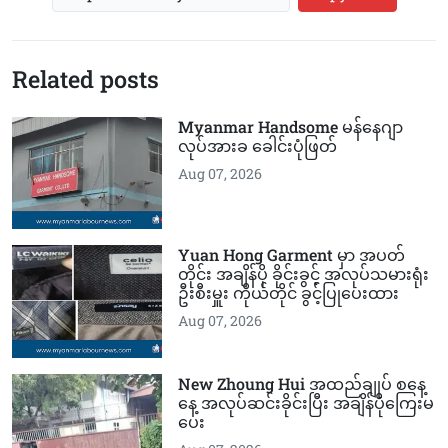
Related posts
Myanmar Handsome မန်နေဂျာ
လုပ်အားခ ခေါင်းပုံဖြတ်
Aug 07, 2026
Yuan Hong Garment မှာ အပတ်
တိုင်း အချိန်ပို ခိုင်းခွင့် အလုပ်သမားရုံး
ဦးစီးမှူး ကိုယ်တိုင် ခွင့်ပြုပေးထား
Aug 07, 2026
New Zhoung Hui အထည်ချုပ် စနေ့
နေ့ အလုပ်ဆင်းခိုင်းပြီး အချိန်ပိုကြေးမ
ပေး