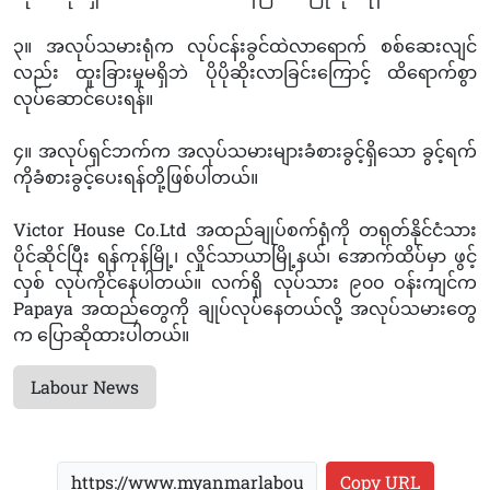
၃။ အလုပ်သမားရုံက လုပ်ငန်းခွင်ထဲလာရောက် စစ်ဆေးလျင်
လည်း ထူးခြားမှုမရှိဘဲ ပိုပိုဆိုးလာခြင်းကြောင့် ထိရောက်စွာ
လုပ်ဆောင်ပေးရန်။
၄။ အလုပ်ရှင်ဘက်က အလုပ်သမားများခံစားခွင့်ရှိသော ခွင့်ရက်
ကိုခံစားခွင့်ပေးရန်တို့ဖြစ်ပါတယ်။
Victor House Co.Ltd အထည်ချုပ်စက်ရုံကို တရုတ်နိုင်ငံသား
ပိုင်ဆိုင်ပြီး ရန်ကုန်မြို့၊ လှိုင်သာယာမြို့နယ်၊ အောက်ထိပ်မှာ ဖွင့်
လှစ် လုပ်ကိုင်နေပါတယ်။ လက်ရှိ လုပ်သား ၉၀၀ ဝန်းကျင်က
Papaya အထည်တွေကို ချုပ်လုပ်နေတယ်လို့ အလုပ်သမားတွေ
က ပြောဆိုထားပါတယ်။
Labour News
Copy URL