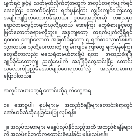
ပျက်ရင် ခွင့်မဲ့ သတ်မှတ်လိုက်တဲ့အတွက် အလုပ်တရက်ပျက်ရင်
ဒေးကြေး ထောက်ပံ့ကြေး ရက်မှန်ကြေး ကျွမ်းကျင်ကြေးတွေ
အချိုးကျဖြတ်တောက်ခံရတယ်၊ ဥပဒေအတိုင်းဆို တစ်လမှာ
ရှောင်တခင်ခွင့်တရက်ယူလို့ရတယ် ဒေးကြေး တွေခံစားခွင့်တွေ
ဖြတ်တောက်စရာမလိုဘူး။ အခုကျတော့ တရက်ပျက်လို့ရှိရင်
၅၀၀၀၀ ကျော်လောက် အဖြတ်ခံရတော့ ၅ ရက်စာလောက်နစ်နာ
သွားတယ်။ သူတို့ပေးထားတဲ့ ကျွမ်းကျင်ကြေးတွေ ရက်မှန်ကြေး
တွေဆိုတာလည်း မသေရုံတမယ်စားဖို့ပဲ ရတာ ၊ အထည်စံချိန်
ချုပ်ခိုင်းတော့ကျ ညလုံးပေါက် အချိန်ပိုတွေဆင်းပြီး တောင်း
သလောက်ပြည့်မီအောင်ချုပ်ပေးရတယ်"လို့ အလုပ်သမားက
ပြောပါတယ်။
အလုပ်သမားတွေရဲ့တောင်းဆိုချက်တွေအရ
၁။ အောစူပါ၊ စူပါများမှ အထည်စံချိန်များတောင်းခံရာတွင်
အော်ဟစ်ဆဲဆိုနေခြင်းမပြု လုပ်ရန်။
၂။ အလုပ်သမားများ မချုပ်လုပ်နိုင်သည့်အထိ အထည်စံချိန်များ
ကို အလုပ်ရှင်ဘက်ကတောင်းခံနေခြင်း မပြုလုပ်ရန်။