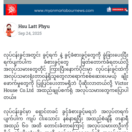
Hsu Latt Phyu
Sep 24, 2025
လုပ်ငန်းခွင်အတွင်း ခွင့်ရက် နဲ့ ခွင့်ခံစားခွင့်တွေကို ခွဲခြားပေးပြီး
ရက်ပျက်ပါက ခံစားခွင့်တွေ ဖြတ်တောက်ခံရတယ်လို့
အလုပ်သမားတွေတိုင် ကြားပြီးနောက်ပိုင်းမှာ လုပ်ငန်းခွင်ထဲကို
အလုပ်သမားရုံးတာဝန်ရှိသူတွေလာရောက်စစ်ဆေးပေမယ့် ချိုး
ဖောက်မှုတွေကို ပြုပြင်ပေးတာမရှိဘဲ ပိုဆိုးလာတယ်လို့ Victor
House Co.Ltd အထည်ချုပ်စက်ရုံ အလုပ်သမားတွေကပြောပါ
တယ်။
လုပ်ငန်းခွင်မှာ ရှောင်တခင် ခွင့်ခံစားခွင့်မရဘဲ အလုပ်တရက်
ပျက်ပါက ကျပ် ငါးသောင်း နစ်နာရပြီး အထည်စံချိန် တနာရီ
အထည် ၆၀ အထိ တောင်းခံတာကြောင့် အလုပ်သမားတဦးကို