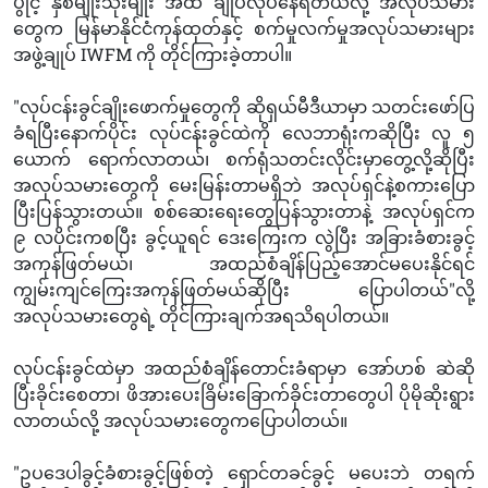
ပွိုင့် နှစ်မျိုးသုံးမျိုး အထိ ချုပ်လုပ်နေရတယ်လို့ အလုပ်သမား
တွေက မြန်မာနိုင်ငံကုန်ထုတ်နှင့် စက်မှုလက်မှုအလုပ်သမားများ
အဖွဲ့ချုပ် IWFM ကို တိုင်ကြားခဲ့တာပါ။
"လုပ်ငန်းခွင်ချိုးဖောက်မှုတွေကို ဆိုရှယ်မီဒီယာမှာ သတင်းဖော်ပြ
ခံရပြီးနောက်ပိုင်း လုပ်ငန်းခွင်ထဲကို လေဘာရုံးကဆိုပြီး လူ ၅
ယောက် ရောက်လာတယ်၊ စက်ရုံသတင်းလိုင်းမှာတွေ့လို့ဆိုပြီး
အလုပ်သမားတွေကို မေးမြန်းတာမရှိဘဲ အလုပ်ရှင်နဲ့စကားပြော
ပြီးပြန်သွားတယ်။ စစ်ဆေးရေးတွေပြန်သွားတာနဲ့ အလုပ်ရှင်က
၉ လပိုင်းကစပြီး ခွင့်ယူရင် ဒေးကြေးက လွဲပြီး အခြားခံစားခွင့်
အကုန်ဖြတ်မယ်၊ အထည်စံချိန်ပြည့်အောင်မပေးနိုင်ရင်
ကျွမ်းကျင်ကြေးအကုန်ဖြတ်မယ်ဆိုပြီး ပြောပါတယ်"လို့
အလုပ်သမားတွေရဲ့ တိုင်ကြားချက်အရသိရပါတယ်။
လုပ်ငန်းခွင်ထဲမှာ အထည်စံချိန်တောင်းခံရာမှာ အော်ဟစ် ဆဲဆို
ပြီးခိုင်းစေတာ၊ ဖိအားပေးခြိမ်းခြောက်ခိုင်းတာတွေပါ ပိုမိုဆိုးရွား
လာတယ်လို့ အလုပ်သမားတွေကပြောပါတယ်။
"ဥပဒေပါခွင့်ခံစားခွင့်ဖြစ်တဲ့ ရှောင်တခင်ခွင့် မပေးဘဲ တရက်