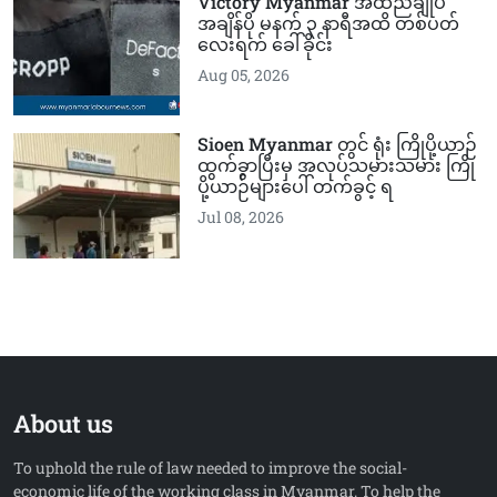
Victory Myanmar အထည်ချုပ်
အချိန်ပို မနက် ၃ နာရီအထိ တစ်ပတ်
လေးရက် ခေါ်ခိုင်း
Aug 05, 2026
Sioen Myanmar တွင် ရုံး ကြိုပို့ယာဉ်
ထွက်ခွာပြီးမှ အလုပ်သမားသမား ကြို
ပို့ယာဉ်များပေါ် တက်ခွင့် ရ
Jul 08, 2026
About us
To uphold the rule of law needed to improve the social-
economic life of the working class in Myanmar. To help the