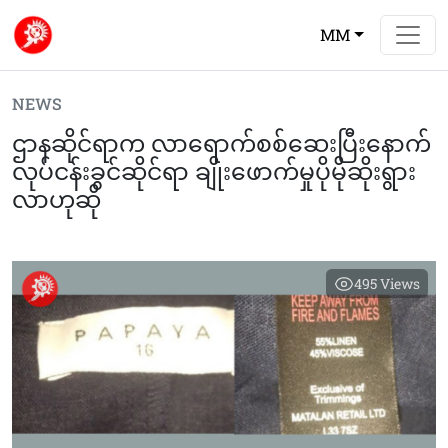
MM
NEWS
ဌာနဆိုင်ရာက လာရောက်စစ်ဆေးပြီးနောက်
လုပ်ငန်းခွင်ဆိုင်ရာ ချိုးဖောက်မှုပိုမိုဆိုးရွား
လာဟုဆို
495
Views