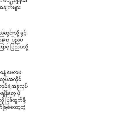
း မတူညီခြင်း၊
အချက်များ
င်းသို့ ခွင့်
းဌာနက ပြည်ပ
င့် ပြည်ပသို့
ေလနဲ့ မေလမ
လုပ်အကိုင်
်နဲ့ အခုလုပ်
ိန်တွေ ပို
ပြန်ထွက်ဖို့
်ဖြစ်တော့တဲ့