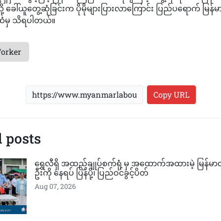
ငံသို့ ခေါ်ယူတွေ့ဆုံခြင်းက ပိုမိုများပြားလာကြောင်း ပြည်ပရောက် မြန်မာ
ထံမှ သိရပါတယ်။
orker
Copy URL
 posts
ရွှေလီရှိ အထည်ချုပ်စက်ရုံ မှ အထောက်အထားမဲ့ မြန်မ
ဦးကို နေရပ် ပြန်ပို့၊ ပြည်ဝင်ခွင့်ပိတ်
Aug 07, 2026