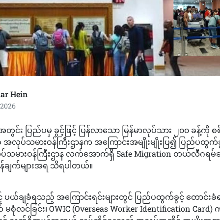
ar Hein
 2026
န်လအတွင်း ပြည်ပမှ ခွင့်ဖြင့် ပြန်လာသော မြန်မာလုပ်သား ၂၀၀ ခန့်ကို စ
လုပ်သမားဝန်ကြီးဌာနက အကြောင်းအမျိုးမျိုးပြ၍ ပြည်ပထွက်ခွင့
ပ်သမားဝန်ကြီးဌာန လက်အောက်ရှိ Safe Migration တယ်လီဂရမ်
ြန်ချက်များအရ သိရပါတယ်။
င့် ပယ်ချခံရသည့် အကြောင်းရင်းများတွင် ပြည်ပထွက်ခွင့် တောင်းခံ
စုံလင်ခြင်း၊ OWIC (Overseas Worker Identification Card) 