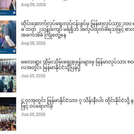
Aug 06, 2026
ထိုင်းဆောက်လုပ်ရေးလုပ်ငန်းခွင်မှ မြန်မာလုပ်သား ၁၀၀
ခ ဘတ် ၂သန်းကျော် မရရှိဘဲ အလုပ်ထုတ်ခံရသဖြင့် စာ
အခက်အခဲ ကြုံတွေ့နေ
Aug 05, 2026
မလေးရှား ထိမ်းသိမ်းရေးစခန်းများမှ မြန်မာလုပ်သား ၈၀၀
လအတွင်း မြန်မာနိုင်ငံသို့ပြန်ပို့
Jun 25, 2026
၄ လအတွင်း မြန်မာနိုင်ငံသား ၇ သိန်းနီးပါး ထိုင်းနိုင်ငံသို့ န
ဖြင့် ဝင်ရောက်ခဲ့
Jun 25, 2026