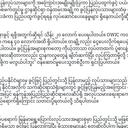
ွင့်ပြန်လုပ်သားများကို အကြောင်းအမျိုးမျိုးပြကာ ပြည်ပထွက်ခွင့် ပယ
က်တွင်မူ ဌာနဆိုင်ရာ ဝန်ထမ်းအချို့က ခွင့်ပြန်လုပ်သားများထံမှ 
းခံကာ ပြည်ပထွက်ခွင့်ရရန် လုပ်ဆောင်ပေးနေမှုများ ရှိနေတယ်လို့ဆ
ခွာခွင့် ရဖို့အတွက်ဆိုရင် သိန်း ၂၀ လောက် ပေးရပါတယ်။ OWIC က
 ၃၀ ကနေ ၄၀ လောက်အထိ ရှိပါတယ်။ တချို့လည်း ငွေပေးလိုက်ရပေမ
ိပါတယ်။ ခွင့်ပြန်အများစုကတော့ ကိုယ့်ဘာသာ လုပ်တာထက် ပွဲစားနဲ
ွဲစားဆိုတာကလည်း ဌာနကလူတွေနဲ့ ချိတ်ဆက်ပြီး လုပ်ကြတာမို့လို့
ု့ရဖို့က မလွယ်ပါဘူး" ဝန်ဆောင်မှုပေးသူတစ်ဦးက ရှင်းပြပါတယ်။
ည်ပနိုင်ငံများမှ ခွင့်ဖြင့် ပြည်တွင်းသို့ ပြန်လာမည့် လုပ်သားများသည
ိုင်ငံအလိုက် သက်ဆိုင်ရာသံရုံးများတွင် ခွင့်ဖြင့်ပြန်မည့်အကြောင
်အပြင် ရန်ကုန်အပြည်ပြည်ဆိုင်ရာလေဆိပ်ရှိ အလုပ်သမားရေးရာက
်ရောက်ရှိကြောင်း သတင်းပို့ရတယ်လို့ သိရပါတယ်။
ည်ပရောက် မြန်မာရွှေ့ပြောက်းလုပ်သားအများစုမှာ ပြည်တွင်းသို့ မဖြ
ှိမှသာ ခွင့်ဖြင့် ပြန်လာကြပြီး မိသားစုများနှင့် တွေ့ဆုံလိုပါက မြန်မာ