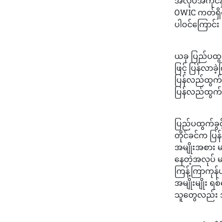
အလုပ်အကိုင်န
OWIC ကတ်ရှိ
ပါဝင်ကြောင်
​ယခု ပြည်ပထွက
ဖြင့် ပြန်လာ
ပြန်လည်ထွက်ခ
ပြန်လည်ထွက်ခ
​ပြည်ပထွက်ခွ
တိုင်ခင်က ပြ
အမျိုးအစား 
နေတဲ့အလုပ် မ
ကြန့်ကြာကုန်
အမျိုးမျိုး 
သူတွေလည်း အ