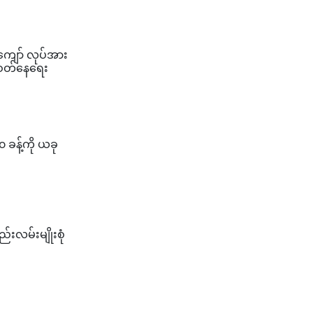
 ကျော် လုပ်အား
းဝတ်နေရေး
 ခန့်ကို ယခု
ည်းလမ်းမျိုးစုံ