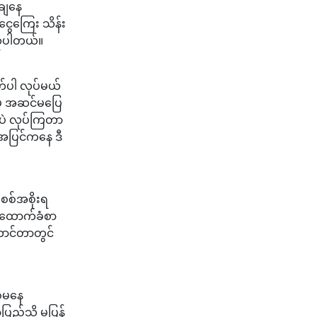
်ချနေ
ငွေကြေး သိန်း
ိုပါတယ်။
တ်ပါ လုပ်မယ်
ဲ့ အဆင်မပြေ
့ပဲ လုပ်ကြတာ
 အပြင်ကနေ ဒီ
် စစ်အစိုးရ
်း ထောက်ခံစာ
ောင်တာတွင်
စ်မနေ
ပြည်သို့ မပြန်