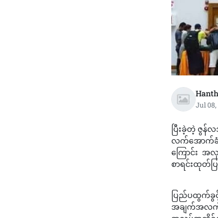
Hanth
Jul 08,
​ပြီးခဲ့တဲ့ ဇွ
လက်အောက်ခံ အ
ကြောင်း အလု
စာရင်းထုတ်ပ
​ပြည်ပထွက်ခွ
အချက်အလက် မ