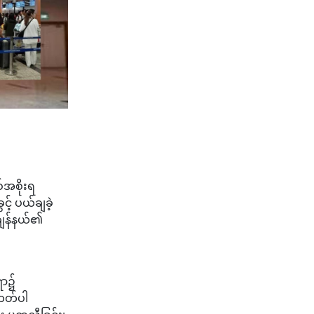
စ်အစိုးရ
် ပယ်ချခဲ့
ချန်နယ်၏
ရာ၌
ကတ်ပါ