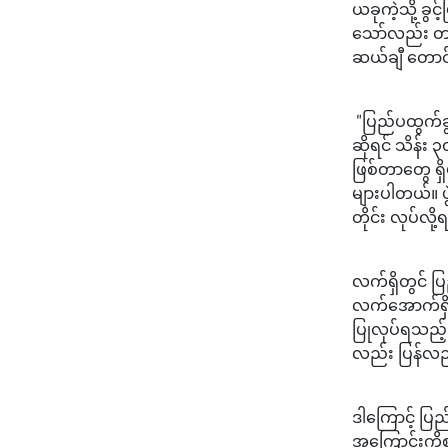
​ယခုကဲ့သို့ ခ
သော်လည်း တစ်ဖ
ဆယ်ချီ တောင်
​ "ပြည်ပထွက်
ဆိုရင် သိန်း
ဖြစ်တာတွေ ရှ
များပါတယ်။ ပ
တိုင်း လုပ်လိ
​လက်ရှိတွင် ပြ
လက်အောက်ရှိ န
ပြုလုပ်ရသည့
လည်း ပြန်လည
​ဒါကြောင့် ပြ
အကြောင်းကိစ္စရ