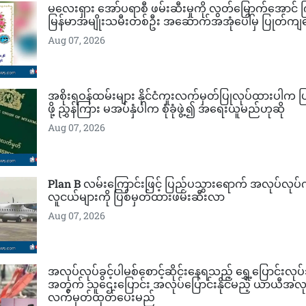
မလေးရှား အော်ပရာစီ ဖမ်းဆီးမှုကို လွတ်မြောက်​အောင် က
မြန်မာအမျိုးသမီးတစ်ဦး အဆောက်အအုံပေါ်မှ ပြုတ်ကျ
Aug 07, 2026
အစိုးရဝန်ထမ်းများ နိုင်ငံကူးလက်မှတ်ပြုလုပ်ထားပါက ပ
ဖို့ ညွှန်ကြား မအပ်နှံပါက စုံခုံဖွဲ့၍ အရေးယူမည်ဟုဆို
Aug 07, 2026
Plan B လမ်းကြောင်းဖြင့် ပြည်ပသွား​ရောက် အလုပ်လုပ်ကိ
လူငယ်များကို ပြစ်မှတ်ထားဖမ်းဆီးလာ
Aug 07, 2026
အလုပ်လုပ်ခွင့်ပါမစ်စောင့်ဆိုင်းနေရသည့် ရွှေ့ပြောင်းလု
အတွက် သူဌေးပြောင်း အလုပ်ပြောင်းနိုင်မည့် ယာယီအလုပ်
လက်မှတ်ထုတ်ပေးမည်