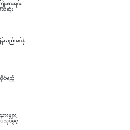
ြိုးစားရင်း
သေဆုံး
ြန်လည်အပ်နှံ
ုင်မည့်
ပ်သားများ
လုပ်ခွင့်