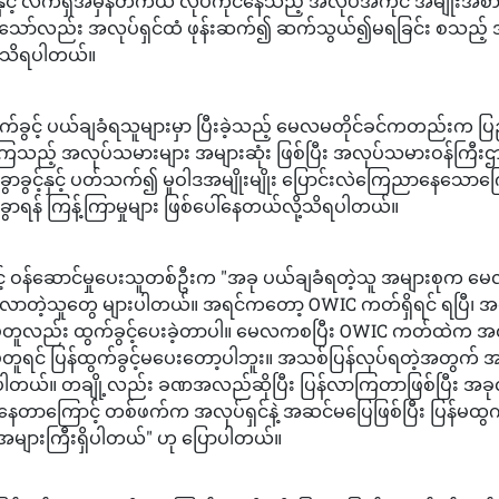
ှင့် လက်ရှိအမှန်တကယ် လုပ်ကိုင်နေသည့် အလုပ်အကိုင် အမျိုးအစာ
သော်လည်း အလုပ်ရှင်ထံ ဖုန်းဆက်၍ ဆက်သွယ်၍မရခြင်း စသည့် 
း သိရပါတယ်။
်ခွင့် ပယ်ချခံရသူများမှာ ပြီးခဲ့သည့် မေလမတိုင်ခင်ကတည်းက ပြည်တွ
ခဲ့ကြသည့် အလုပ်သမားများ အများဆုံး ဖြစ်ပြီး အလုပ်သမားဝန်ကြီ
ွာခွင့်နှင့် ပတ်သက်၍ မူဝါဒအမျိုးမျိုး ပြောင်းလဲကြေညာနေသောကြော
ွာရန် ကြန့်ကြာမှုများ ဖြစ်ပေါ်နေတယ်လို့သိရပါတယ်။
င့် ဝန်ဆောင်မှုပေးသူတစ်ဦးက "အခု ပယ်ချခံရတဲ့သူ အများစုက မ
န်လာတဲ့သူတွေ များပါတယ်။ အရင်ကတော့ OWIC ကတ်ရှိရင် ရပြီ၊ အ
မတူလည်း ထွက်ခွင့်ပေးခဲ့တာပါ။ မေလကစပြီး OWIC ကတ်ထဲက အလုပ
တူရင် ပြန်ထွက်ခွင့်မပေးတော့ပါဘူး။ အသစ်ပြန်လုပ်ရတဲ့အတွက် အချ
ပါတယ်။ တချို့လည်း ခဏအလည်ဆိုပြီး ပြန်လာကြတာဖြစ်ပြီး အခုလို 
ရစ်နေတာကြောင့် တစ်ဖက်က အလုပ်ရှင်နဲ့ အဆင်မပြေဖြစ်ပြီး ပြန်မထွက
များကြီးရှိပါတယ်" ဟု ပြောပါတယ်။