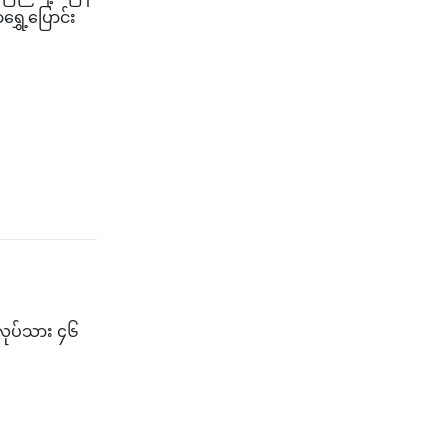
ရွှေ့ပြောင်း
ာလုပ်သား ၄၆