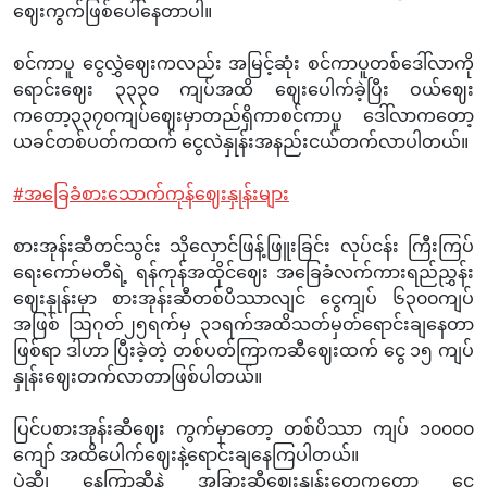
ဈေးကွက်ဖြစ်ပေါ်နေတာပါ။
စင်ကာပူ ငွေလွှဲဈေးကလည်း အမြင့်ဆုံး စင်ကာပူတစ်ဒေါ်လာကို
ရောင်းဈေး ၃၃၃၀ ကျပ်အထိ ဈေးပေါက်ခဲ့ပြီး ဝယ်ဈေး
ကတော့၃၃၇၀ကျပ်ဈေးမှာတည်ရှိကာစင်ကာပူ‌ ဒေါ်လာကတော့
ယခင်တစ်ပတ်ကထက် ငွေလဲနှုန်းအနည်းငယ်တက်လာပါတယ်။
#အခြေခံစားသောက်ကုန်ဈေးနှုန်းများ
စားအုန်းဆီတင်သွင်း သိုလှောင်ဖြန့်ဖြူးခြင်း လုပ်ငန်း ကြီးကြပ်
ရေးကော်မတီရဲ့ ရန်ကုန်အထိုင်ဈေး အခြေခံလက်ကားရည်ညွှန်း
ဈေးနှုန်းမှာ စားအုန်းဆီတစ်ပိဿာလျင် ငွေကျပ် ၆၃၀၀ကျပ်
အဖြစ် ဩဂုတ်၂၅ရက်မှ ၃၁ရက်အထိသတ်မှတ်ရောင်းချနေတာ
ဖြစ်ရာ ဒါဟာ ပြီးခဲ့တဲ့ တစ်ပတ်ကြာကဆီဈေးထက် ငွေ ၁၅ ကျပ်
နှုန်းဈေးတက်လာတာဖြစ်ပါတယ်။
ပြင်ပစားအုန်းဆီဈေး ကွက်မှာတော့ တစ်ပိဿာ ကျပ် ၁၀၀၀၀
ကျော် အထိပေါက်ဈေးနဲ့ရောင်းချနေကြပါတယ်။
ပဲဆီ၊ နေကြာဆီနဲ့ အခြားဆီဈေးနှုန်းတွေကတော့ ငွေ