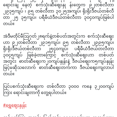
ရောင်းချ နေတဲ့ စက်သုံးဆီဈေးနှု န်းတွေက ၉၂တစ်လီတာ
၂၉၃၅ကျပ် ၊ ၉၅ တစ်လီတာ ၃၀၂၅အကျပ်၊ ရိုးရိုးဒီဇယ်တစ်လီ
တာ ၂၅ ၃၅ကျပ်၊ ပရီမီယံဒီဇယ်တစ်လီတာ ၃၀၄၀ကျပ်ဖြစ်ပါ
တယ်။
အဲဒီမတိုင်မီဩဂုတ်၂၈ရက်နဲ့တစ်ပတ်အတွင်းက စက်သုံးဆီဈေး
ဟာ ၉၂တစ်လီတာ ၂၉၁၅ကျပ်၊ ၉၅ တစ်လီတာ ၂၉၉၅ကျပ်၊
ရိုးရိုးဒီဇယ်တစ်လီတာ ၂၅၄၀ကျပ်၊ ပရီမီယံဒီဇယ်တလီတာ
၃၀၄၅ကျပ် ဖြစ်ခဲ့တာကြောင့် စက်သုံးဆီဈေးဟာ တစ်ပတ်
အတွင်း ဓာတ်ဆီဈေးက၂၀ကျပ်နှုန်းနဲ့ ဒီဇယ်ဈေးက၅ကျပ်နှုန်း
ဖြင့်မဆိုသလောက် ဓာတ်ဆီဈေးတက်ကာ ဒီဇယ်ဈေးကျလာပါ
တယ်။
ပြင်ပစက်သုံးဆီဈေးက တစ်လီတာ ၃၀၀၀ ကနေ ၃၂၀၀ကျပ်
ကြား ရောင်းချတာကို တွေ့ရပါတယ်။
#ရွှေဈေးနှုန်း