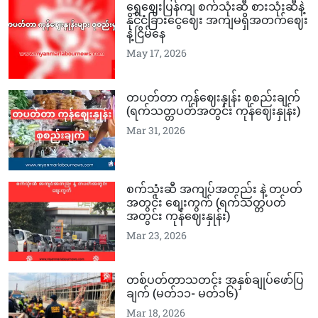
ရွှေဈေးပြန်ကျ စက်သုံးဆီ စားသုံးဆီနဲ့
နိုင်ငံခြားငွေဈေး အကျမရှိအတက်ဈေး
နဲ့ငြိမ်နေ
May 17, 2026
တပတ်တာ ကုန်ဈေးနှုန်း စုစည်းချက်
(ရက်သတ္တပတ်အတွင်း ကုန်ဈေးနှုန်း)
Mar 31, 2026
စက်သုံးဆီ အကျပ်အတည်း နဲ့ တပတ်
အတွင်း စျေးကွက် (ရက်သတ္တပတ်
အတွင်း ကုန်ဈေးနှုန်း)
Mar 23, 2026
တစ်ပတ်တာသတင်း အနှစ်ချုပ်ဖော်ပြ
ချက် (မတ်၁၁-‌‌ မတ်၁၆)
Mar 18, 2026