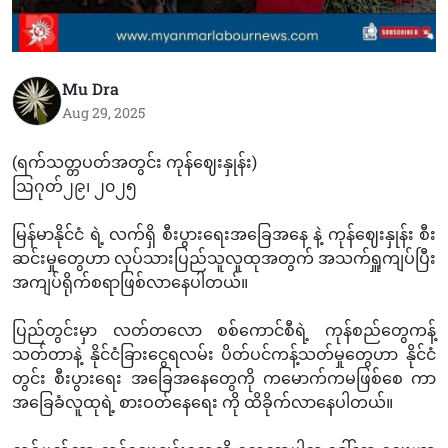
Mu Dra
Aug 29, 2025
(ရက်သတ္တပတ်အတွင်း ကုန်ဈေးနှုန်း)
ဩဂုတ်၂၉၊ ၂၀၂၅
မြန်မာနိုင်ငံ ရဲ့ လက်ရှိ စီးပွားရေးအခြေအနေ နဲ့ ကုန်ဈေးနှုန်း စီး
ဆင်းမှုတွေဟာ လုပ်သားပြည်သူလူထုအတွက် အသက်ရှူကျပ်ပြီး
အကျပ်ရိုက်စရာဖြစ်လာနေပါတယ်။
ပြည်တွင်းမှာ လတ်တလော စစ်ကောင်စီရဲ့ ကုန်စည်တွေကန့်
သတ်တာနဲ့ နိုင်ငံခြားငွေရလမ်း ပိတ်ပင်ကန့်သတ်မှုတွေဟာ နိုင်ငံ
တွင်း စီးပွားရေး အခြေအနေတွေကို ကမောက်ကမဖြစ်စေ ကာ
အခြေခံလူထုရဲ့ စားဝတ်နေရေး ကို ထိခိုက်လာနေပါတယ်။