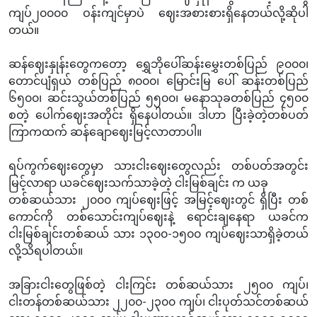
ကျပ်၂၀၀၀၀ ဝန်းကျင်မှာပဲ ဈေးအစားစားရှိနေတယ်လို့ဆိုပါ
တယ်။
ဆန်ဈေးနှုန်းတွေကတော့ ရွှေဘိုပေါ်ဆန်းမွှေးတစ်ပြည် ၉၀၀၀၊
တောင်ပျံရှယ် တစ်ပြည် ၈၀၀၀၊ မြောင်းမြ ပေါ် ဆန်းတစ်ပြည်
၆၅၀၀၊ ဆင်းသွယ်တစ်ပြည် ၅၅၀၀၊ မနောသုခတစ်ပြည် ၄၅၀၀
စတဲ့ ပေါက်ဈေးအတိုင်း ရှိနေပါတယ်။ ဒါဟာ ပြီးခဲ့တဲ့တစ်ပတ်
ကြာကထက် ဆန်ချောဈေးမြင့်လာတာပါ။
ရပ်ကွက်ဈေးတွေမှာ သားငါးဈေးတွေလည်း တစ်ပတ်အတွင်း
မြင့်လာရာ ယခင်ဈေးသက်သာခဲ့တဲ့ ငါးမြစ်ချင်း က ယခု
တစ်ဆယ်သား ၂၀၀၀ ကျပ်ဈေးဖြင့် အမြင့်ဈေးတွင် ရှိပြီး တစ်
ကောင်ကို တစ်သောင်းကျပ်ဈေးနဲ့ ရောင်းချနေရာ ယခင်က
ငါးမြစ်ချင်းတစ်ဆယ် သား ၁၃၀၀-၁၅၀၀ ကျပ်ဈေးသာရှိခဲ့တယ်
လို့သိရပါတယ်။
အခြားငါးတွေဖြစ်တဲ့ ငါးကြင်း တစ်ဆယ်သား ၂၅၀၀ ကျပ်၊
ငါးတန်တစ်ဆယ်သား ၂၂၀၀-၂၃၀၀ ကျပ်၊ ငါးပုတ်သင်တစ်ဆယ်