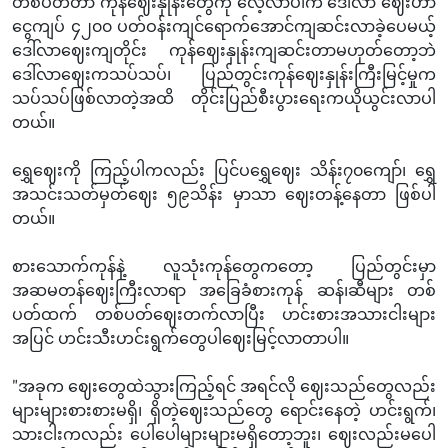
တစ်ပတ်တာ ကုန်ဈေးနှုန်းတွေကို လေ့လာပါက ဒေါ်လာ ဈေးဟာ
ငွေကျပ် ၄၂၀၀ ပတ်ဝန်းကျင်ရောက်အောင်ကျဆင်းလာခဲ့ပေမယ့်
ဒေါ်လာဈေးကျတိုင်း ကုန်ဈေးနှုန်းကျဆင်းတာမဟုတ်တော့ဘဲ
ဒေါ်လာဈေးကသပ်သပ်၊ ပြည်တွင်းကုန်ဈေးနှုန်းကြီးမြင့်မှုက
သပ်သပ်ဖြစ်လာတဲ့အထိ တိုင်းပြည်စီးပွားရေးကယိုယွင်းလာပါ
တယ်။
ရွှေဈေးကို ကြည့်ပါကလည်း ပြင်ပရွှေဈေး သိန်း၇၀ကျော်၊ ရွှေ
အသင်းသတ်မှတ်ဈေး ၅၉သိန်း မှာသာ ဈေးတန့်နေတာ ဖြစ်ပါ
တယ်။
စားသောက်ကုန်နဲ့ လူသုံးကုန်တွေကတော့ ပြည်တွင်းမှာ
အဆမတန်ဈေးကြီးလာရာ အခြေခံစားကုန် ဆန်၊ဆီများ တစ်
ပတ်ထက် တစ်ပတ်ဈေးတက်လာပြီး ဟင်းစားအသားငါးများ
အပြင် ဟင်းသီးဟင်းရွက်တွေပါဈေးမြင့်လာတာပါ။
"အခုက ဈေးတွေထဲသွားကြည့်ရင် အရင်လို ဈေးသည်တွေလည်း
များများစားစားမရှိ၊ ရှိတဲ့ဈေးသည်တွေ ရောင်းနေတဲ့ ဟင်းရွက်၊
သားငါးကလည်း ပေါပေါများများမရှိတော့ဘူး၊ ဈေးလည်းမပေါ