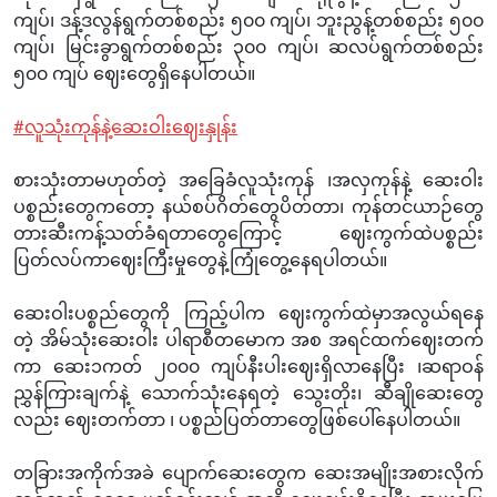
ကျပ်၊ ဒန့်ဒလွန်ရွက်တစ်စည်း ၅၀၀ ကျပ်၊ ဘူးညွန့်တစ်စည်း ၅၀၀
ကျပ်၊ မြင်းခွာရွက်တစ်စည်း ၃၀၀ ကျပ်၊ ဆလပ်ရွက်တစ်စည်း
၅၀၀ ကျပ် ဈေးတွေရှိနေပါတယ်။
#လူသုံးကုန်နဲ့ဆေးဝါးဈေးနှုန်း
စားသုံးတာမဟုတ်တဲ့ အခြေခံလူသုံးကုန် ၊အလှကုန်နဲ့ ဆေးဝါး
ပစ္စည်းတွေကတော့ နယ်စပ်ဂိတ်တွေပိတ်တာ၊ ကုန်တင်ယာဉ်တွေ
တားဆီးကန့်သတ်ခံရတာတွေကြောင့် ဈေးကွက်ထဲပစ္စည်း
ပြတ်လပ်ကာဈေးကြီးမှုတွေနဲ့ကြုံတွေ့နေရပါတယ်။
ဆေးဝါးပစ္စည်တွေကို ကြည့်ပါက ဈေးကွက်ထဲမှာအလွယ်ရနေ
တဲ့ အိမ်သုံးဆေးဝါး ပါရာစီတမောက အစ အရင်ထက်ဈေးတက်
ကာ ဆေး၁ကတ် ၂၀၀၀ ကျပ်နီးပါးဈေးရှိလာနေပြီး ၊ဆရာဝန်
ညွှန်ကြားချက်နဲ့ သောက်သုံးနေရတဲ့ သွေးတိုး၊ ဆီချိုဆေးတွေ
လည်း ဈေးတက်တာ ၊ ပစ္စည်ပြတ်တာတွေဖြစ်ပေါ်နေပါတယ်။
တခြားအကိုက်အခဲ ပျောက်ဆေးတွေက ဆေးအမျိုးအစားလိုက်