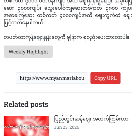
တစ်ကတ် ၄၀၀၀ ပတ်ဝန်းကျင် အထိ ဈေးနှုန်းရှိနေပြီး အမူးပြေ
ဆေး ၃၀၀၀ကျပ်၊ သွေးပေါင်ကျဆေးတစ်ကတ် ၃၈၀၀ ကျပ်၊
အစာကြေဆေး တစ်ကတ် ၄၀၀၀ကျပ်အထိ ဈေးကွက်ထဲ ဈေး
မြင့်တက်နေပါတယ်။
တပတ်တာကုန်ဈေးနှုန်းတွေကို မုဒြာက စုစည်းပေးထားတာပါ။
Weekly Highlight
Copy URL
Related posts
ပြည်တွင်းဆန်ဈေး အတက်ကြမ်းလာ
Jun 23, 2026