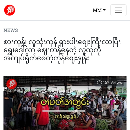
MM
NEWS
စားကုန်၊ လူသုံးကုန် ရှားပါးဈေးကြီးလာပြီး
ရွှေ၊ဒေါ်လာ ဈေးတန့်နေတဲ့ လူထုကို
အကျပ်ရိုက်စေတဲ့ကုန်ဈေးနှုန်း
467
Views