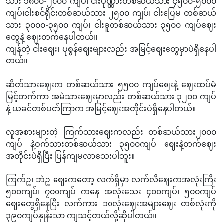
သား ၁၈၀၀-၂၀၀၀ ကျပ်၊ ငါးပုဏ္ဏားတစ်ဆယ်သား ၄၅၀၀-၅၀၀၀
ကျပ်၊ငါးစင်ရိုင်းတစ်ဆယ်သား ၂၅၀၀ ကျပ်၊ ငါးပြေမ တစ်ဆယ်
သား ၃၀၀၀-၃၅၀၀ ကျပ်၊ ငါးခူတစ်ဆယ်သား ၃၅၀၀ ကျပ်ဈေး
တွေနဲ့ ဈေးတက်နေပါတယ်။
ကျန်တဲ့ ငါးဈေး၊ ပုစွန်ဈေးများလည်း အမြင့်ဈေးတွေမှာပဲရှိနေပါ
တယ်။
ဆိတ်သားဈေးက တစ်ဆယ်သား ၅၅၀၀ ကျပ်ဈေးနဲ့ ဈေးထပ်မံ
မြင့်တက်ကာ အမဲသားဈေးမှာလည်း တစ်ဆယ်သား ၃၂၀၀ ကျပ်
နဲ့ ယခင်တစ်ပတ်ကြာက အမြင့်ဈေးအတိုင်းပဲရှိနေပါတယ်။
လူအစားများတဲ့ ကြက်သားဈေးကလည်း တစ်ဆယ်သား၂၀၀၀
ကျပ် နဲ့ဝက်သားတစ်ဆယ်သား ၃၅၀၀ကျပ် ဈေးနဲ့တက်ဈေး
အတိုင်းပဲရှိပြီး ပြန်ကျမလာသေးပါဘူး။
ကြက်ဥ၊ ဘဲဥ ဈေးကတော့ လက်ရှိမှာ လက်လီဈေးကအလုံးကြီး
၅၀၀ကျပ်၊ ၇၀၀ကျပ် ကနေ အလုံးသေး ၄၀၀ကျပ်၊ ၅၀၀ကျပ်
ဈေးတွေရှိနေပြီး လက်ကား ၁၀လုံးဈေးအများဈေး တစ်လုံးကို
၃၉၀ကျပ်နှုန်းသာ ကျသင့်တယ်လို့ဆိုပါတယ်။