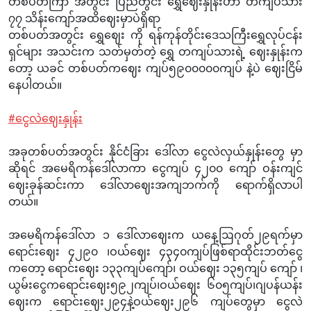
တစ်ပတ်ကြာ အတွင်း ပြည်တွင်း ရွှေဈေးနှုန်းဟာ တကျပ်သား
၇၇ သိန်းကျော်အထိဈေးမှာပဲရှိရာ
တစ်ပတ်အတွင်း ရွှေဈေး ကို ရန်ကုန်တိုင်းဒေသကြီးရွှေလုပ်ငန်း
ရှင်များ အသင်းက သတ်မှတ်တဲ့ ရွှေ တကျပ်သားရဲ့ ဈေးနှုန်းက‌‌
တော့ ယခင် တစ်ပတ်ကဈေး ကျပ်၅၉၀၀၀၀၀ကျပ် နဲ့ပဲ ဈေးငြိမ်
နေပါတယ်။
#ငွေလဲဈေးနှုန်း
အခုတစ်ပတ်အတွင်း နိုင်ငံခြား ဒေါ်လာ ငွေလဲလှယ်နှုန်းတွေ မှာ
ဆိုရင် အမေရိကန်ဒေါ်လာကာ ငွေကျပ် ၄၂၀၀ ကျော် ဝန်းကျင်
ဈေးခုန်ဆင်းကာ ဒေါ်လာဈေးအကျဘက်ကို ရောက်ရှိလာ‌ပါ
တယ်။
အမေရိကန်ဒေါ်လာ ၁‌ ဒေါ်လာဈေးက ယနေ့ဩဂုတ်၂၉ရက်မှာ
ရောင်းဈေး ၄၂၉၀ ၊ဝယ်ဈေး ၄၃၄၀ကျပ်ဖြစ်ရာထိုင်းဘတ်ငွေ
ကတော့ ရောင်းဈေး ၁၃၃ကျပ်ကျော်၊ ဝယ်ဈေး ၁၃၅ကျပ် ကျော် ၊
ယွမ်းငွေကရောင်းဈေး၅၉၂ကျပ်၊ဝယ်ဈေး ၆၀၅ကျပ်၊ဂျပန်ယန်း
ဈေးက ရောင်းဈေး၂၉၄နဲ့ဝယ်ဈေး၂၉၆ ကျပ်တွေမှာ ငွေလဲ