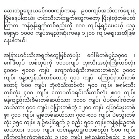
ဆေးဘဲဥဈေးယခင်၈‌၀၀ကျပ်ကနေ ၉၀၀ကျပ်အထိတက်ဈေးနဲ့
ငြိမ်နေပါတယ်။ ဟင်းသီးဟင်းရွက်တွေကတော့ ပြီးခဲ့တဲ့တစ်ပတ်
ကြာက ကန်စွန်းရွက်တစ်စည်းကို ၈၀၀ ကျပ်နဲ့ရခဲ့ပေမယ့် ယခု
ဈေးမှာ ၁၀၀၀ ကျပ်အနည်းဆုံးကနေ ၁၂၀၀ ကျပ်ဈေးအထိဖြစ်
နေပါတယ်။
အခြားဟင်းသီးအရွက်တွေဖြစ်တဲ့ပန်း ဂေါ်ဖီတစ်ပွင့်၁၇၀၀ ၊‌
ဂေါ်ဖီထုပ် တစ်ထုပ်ကို ၁၀၀၀ကျပ် ဘူးသီးအလုံးကြီးတစ်လုံး
၄၀၀၀- ၅၀၀၀ ကျပ်၊ ကျောက်ဖရုံသီးအသေးတစ်လုံး ၃၀၀၀
ကျပ်၊ ဒန့်ဒလွန်သီးတစ်တောင့် ၇၀၀ ကျပ်၊ ကြောင်ရှာသီးတစ်
တောင့် ၆၀၀ ကျပ်၊ ဘုံလုံသီးတစ်လုံး ၅၀၀ ကျပ်၊ ခရမ်းသီး
တစ်လုံး ၄၀၀ ကျပ်၊ ထောပတ်ခရမ်းသီးတစ်လုံး ၈၀၀ ကျပ်၊
မန်ကျည်းသီးစိမ်းတစ်ဆယ်သား ၁၀၀၀ ကျပ်၊ ပဲပင်ပေါက်တစ်
ဆယ်သား ၇၀၀ ကျပ်၊ ပဲပြားတစ်တွဲ ၁၂၀၀ ကျပ်၊ ပြောင်းဖူးတစ်
ဖူး ၇၀၀ ကျပ်၊ မျှစ်တစ်ဆယ်သား ၇၀၀-၈၀၀ ကျပ်၊ ပဲသွေးတစ်
တုံး ၁၅၀ ကျပ်၊ ချဉ်ပေါင်ရွက် ၃ စည်း ၅၀၀ ကျပ်၊ကန်စွန်းဥတစ်
ဆယ်သား ၁၀၀၀ ကျပ်၊ ဟင်းနုနွယ်ရွက်တစ်စည်း ၆၀၀ ကျပ်၊
ကိုက်လန်ရွက်တစ်စည်း ၁၂၀၀ ကျပ်၊ ဖရုံညွန့်တစ်စည်း ၁၂၀၀