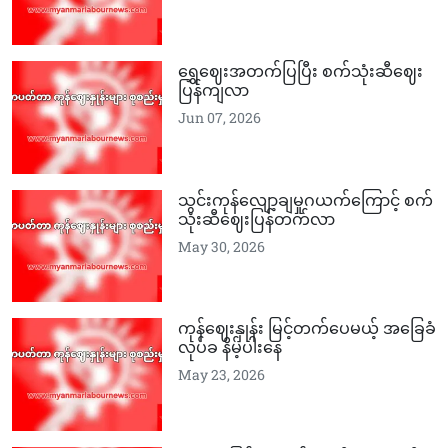
ရွှေဈေးအတက်ပြပြီး စက်သုံးဆီဈေး
ပြန်ကျလာ
Jun 07, 2026
သွင်းကုန်လျော့ချမှုဂယက်ကြောင့် စက်
သုံးဆီဈေးပြန်တက်လာ
May 30, 2026
ကုန်ဈေးနှုန်း မြင့်တက်ပေမယ့် အခြေခံ
လုပ်ခ နိမ့်ပါးနေ
May 23, 2026