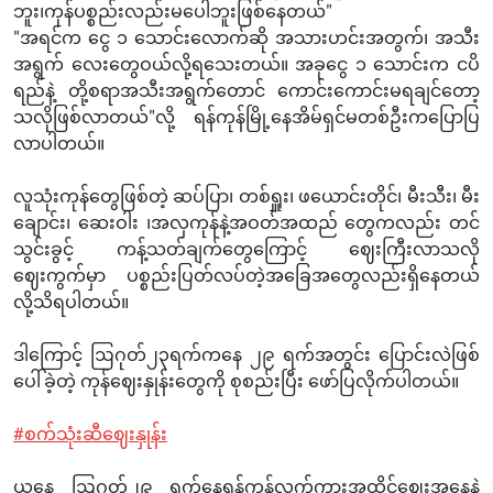
ဘူး၊ကုန်ပစ္စည်းလည်းမပေါဘူးဖြစ်နေ‌တယ်"
"အရင်က ငွေ ၁ သောင်းလောက်ဆို အသားဟင်းအတွက်၊ အသီး
အရွက် လေးတွေဝယ်လို့ရသေးတယ်။ အခုငွေ ၁ သောင်းက ငပိ
ရည်နဲ့ တို့စရာအသီးအရွက်တောင် ကောင်းကောင်းမရချင်တော့
သလိုဖြစ်လာတယ်"လို့ ရန်ကုန်မြို့နေအိမ်ရှင်မတစ်ဦးကပြောပြ
လာပါတယ်။
လူသုံးကုန်တွေဖြစ်တဲ့ ဆပ်ပြာ၊ တစ်ရှူး၊ ဖယောင်းတိုင်၊ မီးသီး၊ မီး
ချောင်း၊ ဆေးဝါး ၊အလှကုန်နဲ့အဝတ်အထည် တွေကလည်း တင်
သွင်းခွင့် ကန့်သတ်ချက်တွေကြောင့် ဈေးကြီးလာသလို
ဈေးကွက်မှာ ပစ္စည်းပြတ်လပ်တဲ့အခြေအတွေလည်းရှိနေတယ်
လို့သိရပါတယ်။
ဒါကြောင့် ဩဂုတ်၂၃ရက်ကနေ ၂၉ ရက်အတွင်း ပြောင်းလဲဖြစ်
ပေါ်ခဲ့တဲ့ ကုန်ဈေးနှုန်းတွေကို စုစည်းပြီး ဖော်ပြလိုက်ပါတယ်။
#စက်သုံးဆီဈေးနှုန်း
ယနေ့ ဩဂုတ်၂၉ ရက်နေ့ရန်ကုန်လက်ကားအထိုင်ဈေးအနေနဲ့