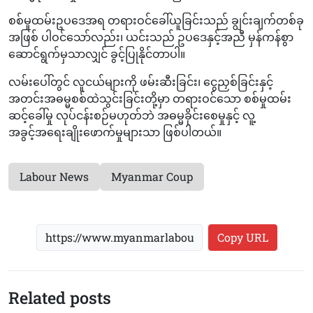
စစ်မှုထမ်းဥပဒေအရ တရားဝင်ခေါ်ယူခြင်းသည် ချွင်းချက်တစ်ခု
အဖြစ် ပါဝင်သော်လည်း၊ ယင်းသည် ဥပဒေနှင့်အညီ မှန်ကန်စွာ
ဆောင်ရွက်မှသာလျှင် ခွင့်ပြုနိုင်တာပါ။
လမ်းပေါ်တွင် လူငယ်များကို ဖမ်းဆီးခြင်း၊ ငွေညှစ်ခြင်းနှင့်
အတင်းအဓမ္မစစ်ထဲသွင်းခြင်းတို့မှာ တရားဝင်သော စစ်မှုထမ်း
ဆင့်ခေါ်မှု လုပ်ငန်းစဉ်မဟုတ်ဘဲ အဓမ္မခိုင်းစေမှုနှင့် လူ့
အခွင့်အရေးချိုးဖောက်မှုများသာ ဖြစ်ပါတယ်။
Labour News
Myanmar Coup
Copy URL
Related posts