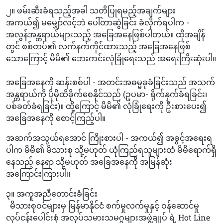
၂။ ဖမ်းဆီးခံရသည့်အခါ သတိပြုရမည့်အချက်များ
အကယ်၍ မမျှော်လင့်ဘဲ ပေါ်တာဆွဲခြင်း ခံလိုက်ရပါက -
အလွန်အန္တရာယ်များသည့် အခြေအနေဖြစ်ပါတယ်။ ထိုအချိန်
တွင် စစ်တပ်၏ လက်နက်ကိုင်ထားသည့် အခြေအနေဖြစ်
သောကြောင့် မိမိ၏ ဘေးကင်းလုံခြုံရေးသည် အရေးကြီးဆုံးပါ။
အခြေအနေကို ဆန်းစစ်ပါ - အတင်းအဓမ္မခုခံခြင်းသည် အသက်
အန္တရာယ်ကို ပိုမိုထိခိုက်စေနိုင်သည် (ဥပမာ- ရိုက်နှက်ခံရခြင်း၊
ပစ်ခတ်ခံရခြင်း)။ ထို့ကြောင့် မိမိ၏ လုံခြုံရေးကို ဦးစားပေး၍
အခြေအနေကို စောင့်ကြည့်ပါ။
အဆက်အသွယ်ရအောင် ကြိုးစားပါ - အကယ်၍ အခွင့်အရေးရ
ပါက မိမိ၏ မိသားစု သို့မဟုတ် ယုံကြည်ရသူများထံ မိမိရောက်ရှိ
နေသည့် နေရာ သို့မဟုတ် အခြေအနေကို အမြန်ဆုံး
အကြောင်းကြားပါ။
၃။ အကူအညီတောင်းခံခြင်း
မိသားစုဝင်များမှ မြန်မာနိုင်ငံ စက်မှုလက်မှုနှင့် ဝန်ဆောင်မှု
လုပ်ငန်းပေါင်းစုံ အလုပ်သမားသမဂ္ဂများအဖွဲ့ချုပ် ရဲ့ Hot Line