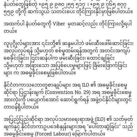
နံပတ်တွေဖြစ်တဲ့ +၉၅ ၉ ၉၈၀၂၅၅ ၅၁၇ ၊ +၉၅ ၉ ၇၆၅ ၈၇၇
၅၅၉ တို့ကို ဆက်သွယ် သတင်းပေး တိုင်ကြားနိုင်မှာဖြစ်ပါတယ်။
အထက်ပါ နံပတ်တွေကို Viber မှတဆင့်လည်း တိုင်ကြားလို့ရပါ
တယ်။
လူပုဂ္ဂိုလ်များအား ၎င်းတို့၏ ဆန္ဒမပါဘဲ ဖမ်းဆီးခေါ်ဆောင်ခြင်း၊
အလုပ်လုပ်ရန် သို့မဟုတ် စစ်မှုထမ်းရန်အတွက် အတင်းအကျပ်
စေခိုင်းခြင်း၊ ငြင်းဆန်ပါက ဖမ်းဆီးခြင်း၊ ထောင်ချခြင်း
သို့မဟုတ် အခြားသော အပြစ်ပေးမှုများဖြင့် ခြိမ်းခြောက်ခြင်း
များ က အဓမ္မခိုင်းစေမှုဖြစ်ပါတယ်။
နိုင်ငံတကာသဘောတူစာချုပ်များ အရ ILO ၏ အဓမ္မခိုင်းစေမှု
ဆိုင်ရာ ပြဌာန်းချက် (Convention No. 29) အရ အဓမ္မခိုင်းစေမှု
အားလုံးကို ပပျောက်အောင် ဆောင်ရွက်ရန် အဖွဲ့ဝင်နိုင်ငံများတွင်
တာဝန်ရှိပါတယ်။
အပြည်ပြည်ဆိုင်ရာ အလုပ်သမားရေးရာအဖွဲ့ (ILO) ၏ သတ်မှတ်
ချက်နှင့် နိုင်ငံတကာဥပဒေစံနှုန်းများအရ "ပေါ်တာဆွဲခြင်း" သည်
အဓမ္မခိုင်းစေမှု (Forced Labour) မြောက်ပါတယ်။