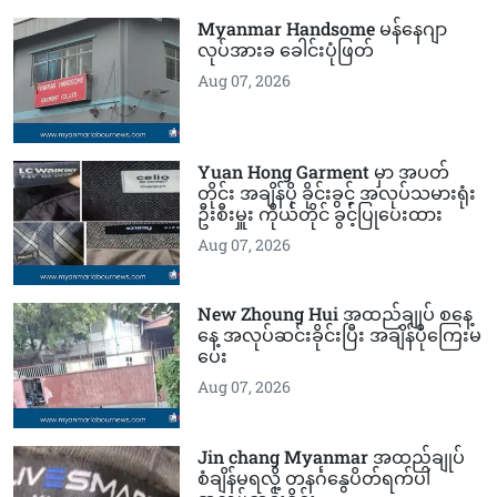
Myanmar Handsome မန်နေဂျာ
လုပ်အားခ ခေါင်းပုံဖြတ်
Aug 07, 2026
Yuan Hong Garment မှာ အပတ်
တိုင်း အချိန်ပို ခိုင်းခွင့် အလုပ်သမားရုံး
ဦးစီးမှူး ကိုယ်တိုင် ခွင့်ပြုပေးထား
Aug 07, 2026
New Zhoung Hui အထည်ချုပ် စနေ့
နေ့ အလုပ်ဆင်းခိုင်းပြီး အချိန်ပိုကြေးမ
ပေး
Aug 07, 2026
Jin chang Myanmar အထည်ချုပ်
စံချိန်မရလို့ တနင်္ဂနွေပိတ်ရက်ပါ