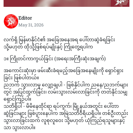
Editor
May 31, 2026
လက်ရှိ မြန်မာနိုင်ငံ၏ အခြေအနေအရ ပေါ်တာဆွဲခံရခြင်း
သို့မဟုတ် ထိုသို့ဖြစ်ရပ်မျိုးနှင့် ကြုံတွေ့ရပါက
၁။ ကြိုတင်ကာကွယ်ခြင်း (အရေးအကြီးဆုံးအချက်)
အကောင်းဆုံးမှာ ဖမ်းဆီးခံရမည့်အခြေအနေမျိုးကို ရှောင်ရှား
ခြင်း ဖြစ်ပါတယ်။
ညဘက် သွားလာမှု လျှော့ချပါ - ဖြစ်နိုင်ပါက ညနေ/ညဘက်များ
တွင် အပြင်ထွက်ခြင်း၊ လမ်းသွားလမ်းလာခြင်းကို တတ်နိုင်သမျှ
ရှောင်ကြဉ်ပါ။
သတိရှိပါ - မိမိနေထိုင်ရာ ရပ်ကွက်၊ မြို့နယ်အတွင်း ပေါ်တာ
ဆွဲခြင်းများ ဖြစ်ပွားနေပါက အမြဲသတိဝီရိယရှိပါ။ တစ်ဦးတည်း
သွားလာခြင်းထက် လူစုလူဝေး သို့မဟုတ် ယုံကြည်ရသူများနှင့်
သာ သွားလာပါ။