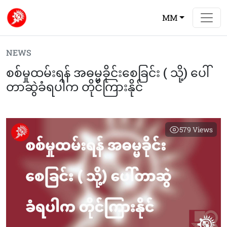
MM
NEWS
စစ်မှုထမ်းရန် အဓမ္မခိုင်းစေခြင်း ( သို့) ပေါ်
တာဆွဲခံရပါက တိုင်ကြားနိုင်
579
Views