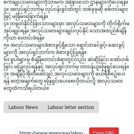
စက်ချုပ်သမားများကိုသာမက အခြားသော ဌာနများကိုပေးရန်။
၃။ အလုပ်ရှင်ဘက်မှ လုပ်ငန်းခွင်ထဲတွင် တစ်ခုခုဆို စစ်တပ်များ
ဖြင့် မခြိမ်းခြောက်ရန်။
၄။ တရုတ်နိုင်ငံခြားသားများမှာ အလုပ်သမားများကို တိုက်ရိုက်မ
အုပ်ချုပ်ရန်။ အလုပ်သမားများချုပ်လုပ်နိုင် သောအထည်စံချိန်
ကိုသာ တောင်းခံရန်။
၅။ အလုပ်သမားများခံစားခွင့်ရှိသော ရှောင်တခင်ခွင့်၊ ဆေးခွင့်
များကို အလုပ်ရှင်ဘက်က ခံစားခွင့်ပြုရန်။
၆။ စူပါများမှ စံချိန်တောင်းခံရာတွင်လည်း ဆဲဆိုခြင်း၊ အော်ဟစ်
ခြင်း မပြုလုပ်ရန်နှင့် အလုပ်ရှင်ဘက်မှ တာဝန်ယူဖြေရှင်ပေးရန်။
၇။ အချိန်ပိုအိုတီခေါ်လျင် အလုပ်သမားများကို ဖယ်ရီစီစဥ်ပေး
ရန် စတဲ့အချက်တွေ ဖြေရှင်းပေးစေလိုတယ်လို့ အလုပ်သမား
တွေထံကသိရပါတယ်။
Labour News
Labour letter section
Copy URL