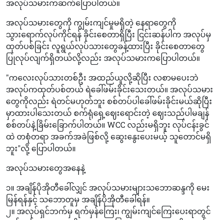
အလုပ်သမားကဆက်ပြောပါတယ်။
အလုပ်သမားတွေကို ကျွမ်းကျင်မှုမရှိတဲ့ နေရာတွေကို
သွားရောက်လုပ်ကိုင်ရန် ခိုင်းစေတာရှိပြီး ငြင်းဆန်ပါက အလုပ်မှ
ထုတ်ပစ်ခြင်း လူရွယ်လုပ်သားတွေခန့်ထားပြီး ခိုင်းစေတာတွေ
ပြုလုပ်လျက်ရှိတယ်လို့လည်း အလုပ်သမားကပြောပါတယ်။
"ကလေးလုပ်သားတစ်ဦး အထည်ယူလို့ဆိုပြီး လစာမပေးဘဲ
အလုပ်ကထုတ်ပစ်တယ် ရဲခေါ်ဖမ်းခိုင်းသေးတယ်။ အလုပ်သမား
တွေကိုလည်း ရဲတင်မဟုတ်ဘူး စစ်တပ်ပါခေါ်ဖမ်းခိုင်းမယ်ဆိုပြီး
မှာထားပါသေးတယ် စက်ရုံရှေ့ဈေးရောင်းတဲ့ ဈေးသည်ပါမချန်
စစ်တပ်နဲ့ခြိမ်းခြောက်ပါတယ်။ WCC လည်းမရှိဘူး လုပ်ငန်းခွင်
ထဲ တစုံတရာ အခက်အခဲဖြစ်လို့ ဆွေးနွေးပေးမယ့် သူတောင်မရှိ
ဘူး"လို့ ပြောပါတယ်။
အလုပ်သမားတွေအနေနဲ့
၁။ အချိန်ပိုအိုတီခေါ်လျှင် အလုပ်သမားများသဘောဆန္ဒကို မေး
မြန်ရန်နှင့် သဘောတူမှ အချိန်ပိုအိုတီခေါ်ရန်။
၂။ အလုပ်ရှင်ဘက်မှ ရက်မှန်ကြေး၊ ကျွမ်းကျင်ကြေးပေးရာတွင်