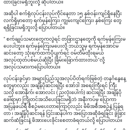
ထားခြင်းမရှိဘူးလို့ ဆိုပါတယ်။
အဆိုပါ စက်ရုံလုပ်ငန်းလုပ်ကိုင်နေတာ ၁၅ နှစ်ဝန်းကျင်ရှိနေပြီး
လက်ရှိမှာတော့ ရက်မှန်ကြေး၊ ကျွမ်းကျင်ကြေး၊ နှစ်ကြေး တွေ
ရရှိခြင်းမရှိဘူးလို့ ပြောပါတယ်။
" စက်ချုပ်သမားတွေကလွဲရင် တခြားဌာနတွေကို ရက်မှန်ကြေးမ
ပေးပါဘူး။ ရက်မှန်ကြေးမပေးလို့ ဘယ်သူမှ ရက်မှန်အောင်မ
ဆင်းတော့ သုံးရက်ထက်ပိုပျက်ရင် ဝမ်တိမ်ထိုးရမယ်
အလုပ်ထုတ်ပစ်မယ်ဆိုပြီး ခြိမ်းခြောက်ထားတယ်"လို့
အလုပ်သမားကပြောပါတယ်။
လုပ်ငန်းခွင်မှာ အများပြည်သူအလုပ်ပိတ်ရက်ဖြစ်တဲ့ တနင်္ဂနွေနေ့
တွေမှာလည်း အချိန်ပိုဆင်းရပြီး အော်ဒါ အရေးကြီးရင် ကြီး
သလို အောနိုက်၊ အောလင်း ( ညလုံးပေါက်) ဆင်းရပြီး အချိန်ပို
ခေါ်ရာမှာ ကြိုတင်အသိပေးခြင်းမရှိဘဲ အနီးကပ်မှ ပြောကာ
အပြန်ဖယ်ရီ စီစဉ်မပေးတာကြောင့်လည်း မိမိအစီအစဉ်နဲ့ ပြန်ရ
တာ ၊ အချိန်ပိုဆင်းရန် ငြင်းဆန်ပါက အပြောအဆိုခံရခြင်း ခွဲခြား
ဆက်ဆံခြင်းနဲ့ ဖိအားပေးခိုင်းစေတာခံရတယ်လို့ ပြောပါတယ်။