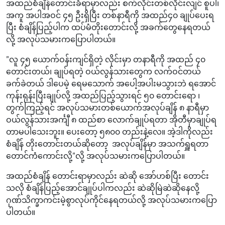
အထည်စံချိန်တောင်းခံရာမှာလည်း စက်လိုင်းတစ်လိုင်းလျင် စူပါ၊
အကူ အပါအဝင် ၄၅ ဦးရှိပြီး တစ်နာရီကို အထည်၄၀ ချုပ်ပေးရ
ပြီး စံချိန်ပြည့်ပါက ထပ်မံတိုးတောင်းလို့ အခက်တွေနေရတယ်
လို့ အလုပ်သမားကပြောပါတယ်။
"လူ ၄၅ ယောက်ဝန်းကျင်ရှိတဲ့ လိုင်းမှာ တနာရီကို အထည် ၄၀
တောင်းတယ်၊ ချုပ်ရတဲ့ ဝယ်လွန်သားတွေက လက်ဝင်တယ်
ခက်ခဲတယ် ဒါပေမဲ့ ရေမသောက် အပေါ့အပါးမသွားဘဲ ရအောင်
ကုန်းရုန်းပြီးချုပ်လို့ အထည်ပြည့်သွားရင် ၅၀ တောင်းရော ၊
တွက်ကြည့်ရင် အလုပ်သမားတစ်ယောက်အလုပ်ချိန် ၈ နာရီမှာ
ဝယ်လွန်သားအင်္ကျီ ၈ ထည်စာ လောက်ချုပ်ရတာ အိုတီမှာချုပ်ရ
တာမပါသေးဘူး။ ပေးတော့ ၅၈၀၀ တည်းနဲ့လေ။ အဲ့ဒါကိုလည်း
စံချိန် တိုးတောင်းတယ်ဆိုတော့ အလုပ်ချိန်မှာ အသက်ရှူရတာ
တောင်ကံကောင်းလို့"လို့ အလုပ်သမားကပြောပါတယ်။
အထည်စံချိန် တောင်းရာမှာလည်း ဆဲဆို အော်ဟစ်ပြီး တောင်း
သလို စံချိန်ပြည့်အောင်ချုပ်ပါကလည်း ဆဲဆိုမြဲဆဲဆိုနေလို့
ဂုဏ်သိက္ခာကင်းမဲ့စွာလုပ်ကိုင်နေရတယ်လို့ အလုပ်သမားကပြော
ပါတယ်။