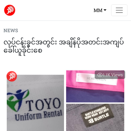
MM
NEWS
လုပ်ငန်းခွင်အတွင်း အချိန်ပိုအတင်းအကျပ်
ခေါ်ယူခိုင်းစေ
1.1K
Views