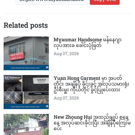
Related posts
Myanmar Handsome မန်နေဂျာ
လုပ်အားခ ခေါင်းပုံဖြတ်
Aug 07, 2026
Yuan Hong Garment မှာ အပတ်
တိုင်း အချိန်ပို ခိုင်းခွင့် အလုပ်သမားရုံး
ဦးစီးမှူး ကိုယ်တိုင် ခွင့်ပြုပေးထား
Aug 07, 2026
New Zhoung Hui အထည်ချုပ် စနေ့
နေ့ အလုပ်ဆင်းခိုင်းပြီး အချိန်ပိုကြေးမ
ပေး