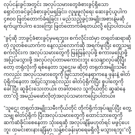
လုပ်ငန်းခွင်အတွင်း အလုပ်သမားတွေခံစားခွင့်ရှိသော
ရှောင်တခင်ခွင့်ခံစားခွင့်မရခြင်း၊ လူမှုဖူလုံရေး ဆေးခွင့်ယူပါက
၄၈၀၀ ဖြတ်တောက်ခံရခြင်း ၊ မည်သည့်ခွင့်အမျိုးအစားနဲ့မဆို
ရက်ပျက်ပါက ဒေးကြေး ဖြတ်တောက်ခံရတယ်လို့ ပြောပါတယ်။
"ခွင့်ဆို ဘာခွင့်ခံစားခွင့်မှမရဘူး။ စက်လိုင်းထဲမှာ တရုတ်ဆရာဆို
တဲ့ လူတစ်ယောက်က နေ့လည်လောက်ဆို အရက်မူးပြီး တွေ့သမျှ
စက်လိုင်းက အလုပ်သမားတွေကို မြန်မြန်လုပ်ဖို့ စကားမပြောဖို့
အပြင်မသွားဖို့ အလုပ်လုပ်တာမကောင်းဘူး သေချာလုပ်ဆိုပြီး
တော့ တရုံလုံးကို ရစ်နေတာ သူဌေးမ ဆိုတဲ့ တရုတ်အမျိုးသမီး
ကလည်း အလုပ်သမားတွေကို မြင်သာတဲ့နေရာကနေ ဖုန်းနဲ့ ဓါတ်
ပုံရိုက်နေတာ အပြင်သွားရင်လည်း ဓါတ်ပုံရိုက်ပြီး စူပါတွေကို
ခေါ်ပြီး ဆူခိုင်းသေးတယ်။ တခါတလေ သူကိုယ်တိုင် ဆူဆဲနေ
တာ"လို့ အမည်မဖော်လိုတဲ့အလုပ်သမားကပြောပါတယ်။
"သူဌေး တရုတ်အမျိုးသမီးကိုယ်တိုင် တိုက်ရိုက်အုပ်ချုပ်ပြီး တွေ့
သမျှ ဓါတ်ပုံရိုက် ပြီးအလုပ်သမားတွေကို ထောင်သားတွေကို
ဆက်ဆံခိုင်းစေနေတာ သုံးရေဆို အလုပ်ချိန်မဟုတ်ရင် မဖွင့်ပေး
ဘူး ထမင်းစားနားချိန်မှာ သန့်စင်ခန်းမှာရေမရှိလို့ မသွားရဘူး"လို့