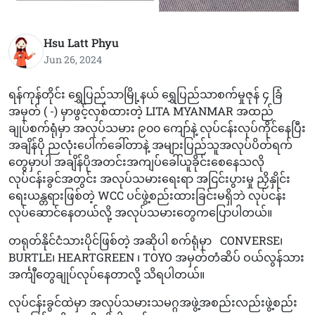
Hsu Latt Phyu
Jun 26, 2024
ရန်ကုန်တိုင်း ရွှေပြည်သာမြို့နယ် ရွှေပြည်သာစက်မှုဇုန် ၄ ခြံ
အမှတ် ( -) မှာဖွင့်လှစ်ထားတဲ့ LITA MYANMAR အထည်
ချုပ်စက်ရုံမှာ အလုပ်သမား ၉၀၀ ကျော်နဲ့ လုပ်ငန်းလုပ်ကိုင်နေပြီး
အချိန်ပို ညလုံးပေါက်ခေါ်တာနဲ့ အများပြည်သူအလုပ်ပိတ်ရက်
တွေမှာပါ အချိန်ပိုအတင်းအကျပ်ခေါ်ယူခိုင်းစေနေသလို
လုပ်ငန်းခွင်အတွင်း အလုပ်သမားရေးရာ အငြင်းပွားမှု ညှိနှိုင်း
ရေးယန္တရားဖြစ်တဲ့ WCC ပင်ဖွဲ့စည်းထားခြင်းမရှိဘဲ လုပ်ငန်း
လုပ်ဆောင်နေတယ်လို့ အလုပ်သမားတွေကပြောပါတယ်။
တရုတ်နိုင်ငံသားပိုင်ဖြစ်တဲ့ အဆိုပါ စက်ရုံမှာ CONVERSE၊
BURTLE၊ HEARTGREEN ၊ TOYO အမှတ်တံဆိပ် ဝယ်လွန်သား
အင်္ကျီတွေချုပ်လုပ်နေတာလို့ သိရပါတယ်။
လုပ်ငန်းခွင်ထဲမှာ အလုပ်သမားသမဂ္ဂအဖွဲ့အစည်းလည်းဖွဲ့စည်း